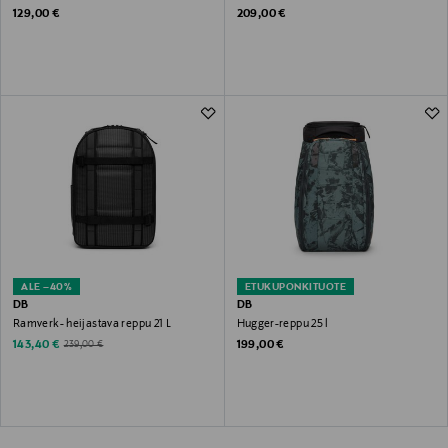
Original Price
Original Price
129,00 €
209,00 €
ALE –40%
ETUKUPONKITUOTE
DB
DB
Ramverk- heijastava reppu 21 L
Hugger-reppu 25 l
Discounted Price
Original Price
Original Price
143,40 €
199,00 €
239,00 €