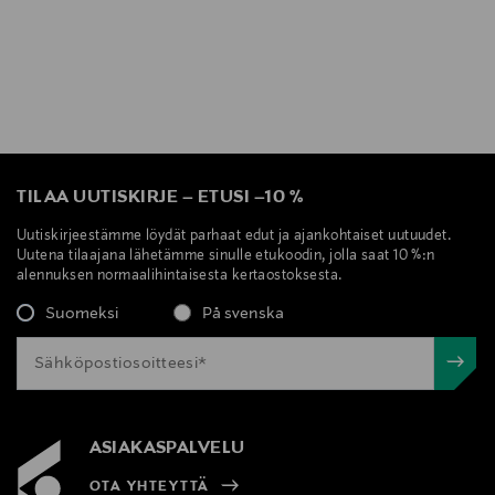
TILAA UUTISKIRJE
–
ETUSI
–
10 %
Uutiskirjeestämme löydät parhaat edut ja ajankohtaiset uutuudet.
Uutena tilaajana lähetämme sinulle etukoodin, jolla saat 10 %:n
alennuksen normaalihintaisesta kertaostoksesta.
Suomeksi
På svenska
ASIAKASPALVELU
OTA YHTEYTTÄ