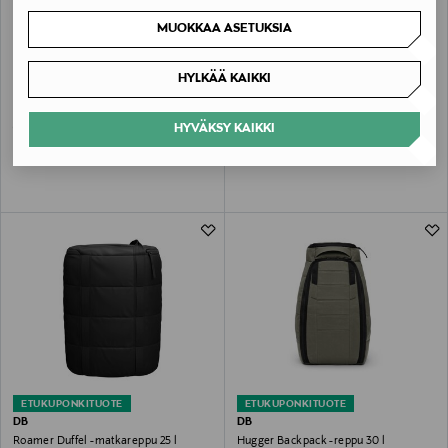
MUOKKAA ASETUKSIA
ETUKUPONKITUOTE
UUTTA
ETUKUPONKITUOTE
HYLKÄÄ KAIKKI
DB
DB
Hugger-reppu 25 l
Hugger-reppu 30 l
HYVÄKSY KAIKKI
Original Price
Original Price
199,00 €
209,00 €
ETUKUPONKITUOTE
ETUKUPONKITUOTE
DB
DB
Roamer Duffel -matkareppu 25 l
Hugger Backpack -reppu 30 l