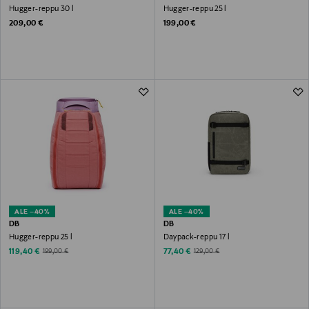
Hugger-reppu 30 l
Hugger-reppu 25 l
Original Price
Original Price
209,00 €
199,00 €
ALE –40%
ALE –40%
DB
DB
Hugger-reppu 25 l
Daypack-reppu 17 l
Discounted Price
Discounted Price
Original Price
Original Price
119,40 €
77,40 €
199,00 €
129,00 €