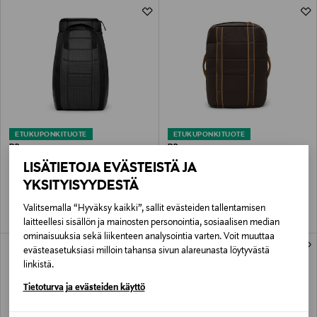
ETUKUPONKITUOTE
ETUKUPONKITUOTE
DB
DB
Hugger- heijastava reppu 25 L
Roamer Duffel -reppu 40 l
LISÄTIETOJA EVÄSTEISTÄ JA
Original Price
Original Price
215,00 €
149,00 €
YKSITYISYYDESTÄ
Valitsemalla “Hyväksy kaikki”, sallit evästeiden tallentamisen
laitteellesi sisällön ja mainosten personointia, sosiaalisen median
ominaisuuksia sekä liikenteen analysointia varten. Voit muuttaa
evästeasetuksiasi milloin tahansa sivun alareunasta löytyvästä
linkistä.
Tietoturva ja evästeiden käyttö