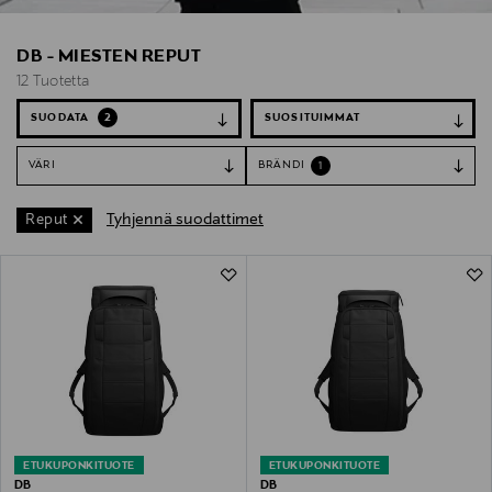
DB - MIESTEN REPUT
12 Tuotetta
SUODATA
2
VÄRI
BRÄNDI
1
Tyhjennä suodattimet
Reput
12 Tuotetta
ETUKUPONKITUOTE
ETUKUPONKITUOTE
DB
DB