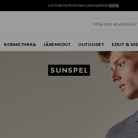
Lue lisää MyStockmann-jäsenyydestä
täältä
KOSMETIIKKA
JÄSENEDUT
UUTUUDET
EDUT & ID
SUNSPEL