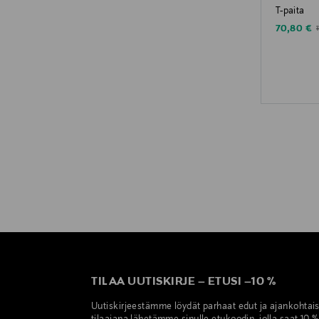
T-paita
Discounte
O
70,80 €
TILAA UUTISKIRJE
–
ETUSI
–
10 %
Uutiskirjeestämme löydät parhaat edut ja ajankohtai