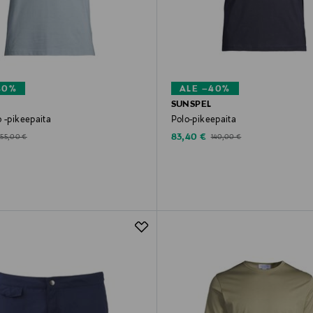
40%
ALE –40%
SUNSPEL
 -pikeepaita
Polo-pikeepaita
d Price
Discounted Price
Original Price
Original Price
83,40 €
155,00 €
140,00 €