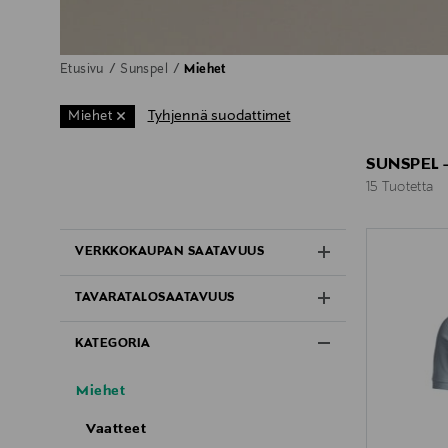
Etusivu
Sunspel
Miehet
Tyhjennä suodattimet
Miehet
SUNSPEL 
15 Tuotetta
15 Tuotetta
VERKKOKAUPAN SAATAVUUS
TAVARATALOSAATAVUUS
KATEGORIA
Miehet
Vaatteet