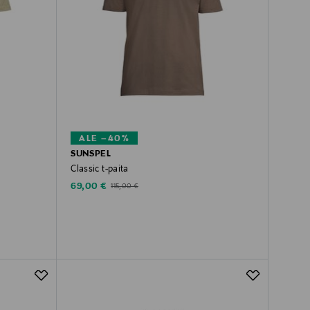
ALE –40%
SUNSPEL
Classic t-paita
Discounted Price
Original Price
69,00 €
115,00 €