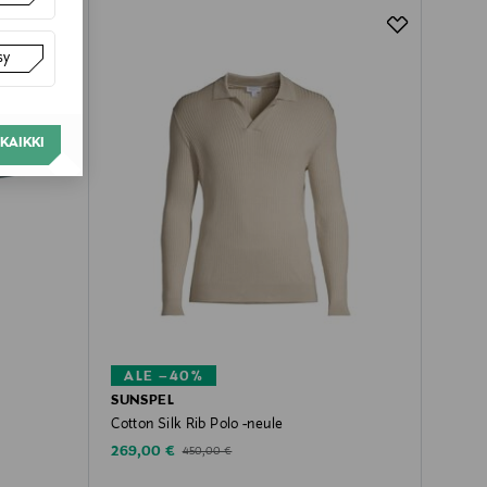
sy
KAIKKI
ALE –40%
SUNSPEL
Cotton Silk Rib Polo -neule
Discounted Price
Original Price
269,00 €
450,00 €