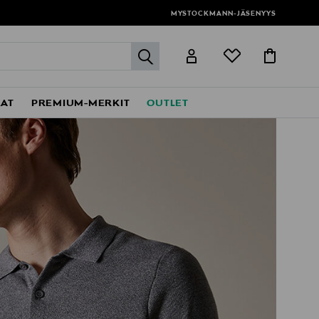
MYSTOCKMANN-JÄSENYYS
label.header.go
EAT
PREMIUM-MERKIT
OUTLET