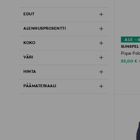
EDUT
ALENNUSPROSENTTI
ALE –
KOKO
SUNSPEL
Pique Polo
VÄRI
Discounte
93,00 €
HINTA
PÄÄMATERIAALI