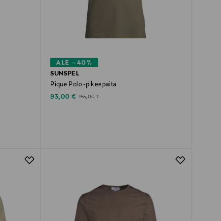
ALE –40%
SUNSPEL
Pique Polo -pikeepaita
Discounted Price
Original Price
93,00 €
155,00 €