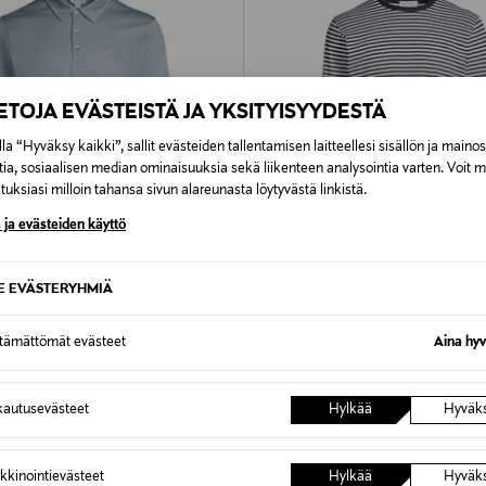
IETOJA EVÄSTEISTÄ JA YKSITYISYYDESTÄ
la “Hyväksy kaikki”, sallit evästeiden tallentamisen laitteellesi sisällön ja maino
tia, sosiaalisen median ominaisuuksia sekä liikenteen analysointia varten. Voit 
uksiasi milloin tahansa sivun alareunasta löytyvästä linkistä.
 ja evästeiden käyttö
SE EVÄSTERYHMIÄ
40%
ALE –40%
SUNSPEL
ttämättömät evästeet
Aina hyv
keepaita
Trikoopaita
d Price
Discounted Price
riginal Price
Original Price
77,40 €
140,00 €
129,90 €
autusevästeet
Hylkää
Hyväk
kkinointievästeet
Hylkää
Hyväk