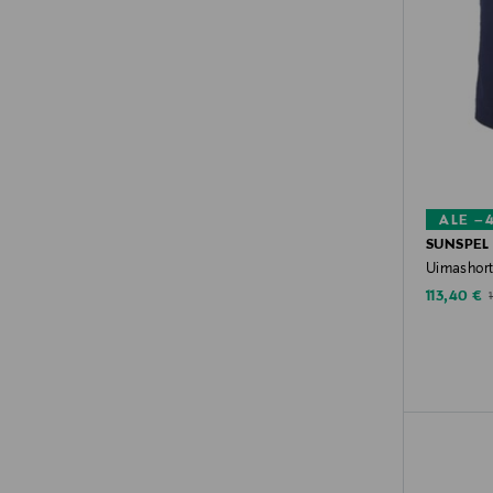
ALE –
SUNSPEL
Uimashort
Discounte
O
113,40 €