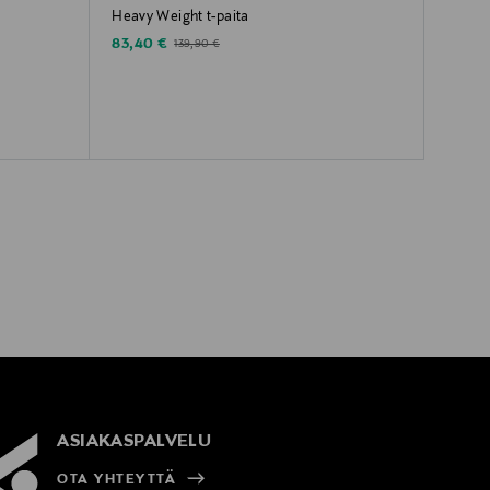
Heavy Weight t-paita
Discounted Price
Original Price
83,40 €
139,90 €
ASIAKASPALVELU
OTA YHTEYTTÄ