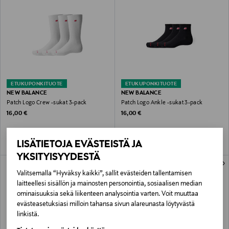
ETUKUPONKITUOTE
ETUKUPONKITUOTE
NEW BALANCE
NEW BALANCE
Patch Logo Crew -sukat 3-pack
Patch Logo Ankle -sukat 3-pack
Original Price
Original Price
16,00 €
16,00 €
LISÄTIETOJA EVÄSTEISTÄ JA
YKSITYISYYDESTÄ
Valitsemalla “Hyväksy kaikki”, sallit evästeiden tallentamisen
laitteellesi sisällön ja mainosten personointia, sosiaalisen median
ominaisuuksia sekä liikenteen analysointia varten. Voit muuttaa
evästeasetuksiasi milloin tahansa sivun alareunasta löytyvästä
linkistä.