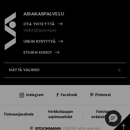
ASIAKASPALVELU
OTA YHTEYTTÄ
+358 9 1211(pvm/mpm)
USEIN KYSYTTYÄ
ETUJEN EHDOT
NÄYTÄ VALIKKO
TUKI & INFO
Instagram
Facebook
Pinterest
AJANKOHTAISTA
PALVELUT
Verkkokaupan
Tietoturva ja
Tietosuojaseloste
sopimusehdot
evästeiden käyttö
VASTUULLISUUS
Takai
©
2026 All rights reserved