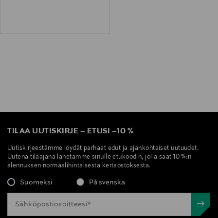
TILAA UUTISKIRJE
–
ETUSI
–
10 %
Uutiskirjeestämme löydät parhaat edut ja ajankohtaiset uutuudet.
Uutena tilaajana lähetämme sinulle etukoodin, jolla saat 10 %:n
alennuksen normaalihintaisesta kertaostoksesta.
Suomeksi
På svenska