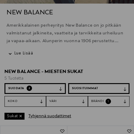
NEW BALANCE
Amerikkalainen perheyritys New Balance on jo pitkään
valmistanut jalkineita, vaatteita ja tarvikkeita urheiluun
ja vapaa-aikaan. Alunperin vuonna 1906 perustettu
brändi onkin saavuttanut paljon erityisesti juoksun
Lue Lisää
saralla. Viime vuosien aikana New Balancesta on tullut
myös merkittävämpi tekijä vapaa-ajan muodissa ja
NEW BALANCE - MIESTEN SUKAT
jalkineissa. Brändin sneakerit ovatkin näkyneet yhä
5 Tuotetta
enemmän muotiviikoilla, niin mallien kuin
vierailijoidenkin jalassa. Eikä ihme, koska New Balancen
SUODATA
2
jalkineissa osuvat kohdilleen hyvän jalkineen
KOKO
VÄRI
BRÄNDI
1
tärkeimmät ominaisuudet – tyyli, mukavuus ja laatu.
Tyhjennä suodattimet
Sukat
5 Tuotetta