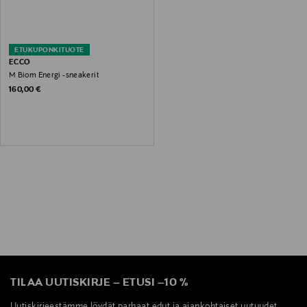
ETUKUPONKITUOTE
ECCO
M Biom Energi -sneakerit
Original Price
160,00 €
TILAA UUTISKIRJE
–
ETUSI
–
10 %