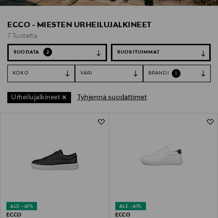
ECCO - MIESTEN URHEILUJALKINEET
7 Tuotetta
SUODATA
2
KOKO
VÄRI
BRÄNDI
1
Tyhjennä suodattimet
Urheilujalkineet
7 Tuotetta
ALE –41%
ALE –41%
ECCO
ECCO