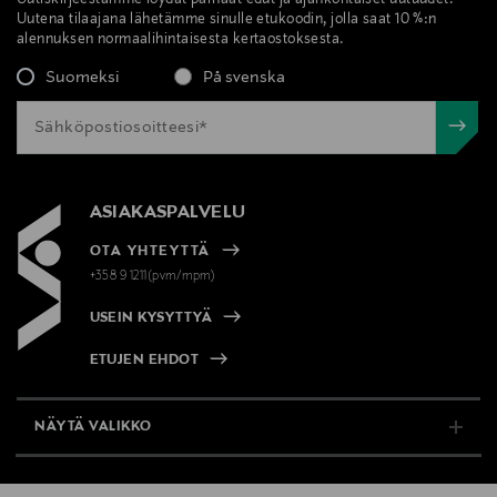
Uutiskirjeestämme löydät parhaat edut ja ajankohtaiset uutuudet.
Uutena tilaajana lähetämme sinulle etukoodin, jolla saat 10 %:n
alennuksen normaalihintaisesta kertaostoksesta.
Suomeksi
På svenska
ASIAKASPALVELU
OTA YHTEYTTÄ
+358 9 1211(pvm/mpm)
USEIN KYSYTTYÄ
ETUJEN EHDOT
NÄYTÄ VALIKKO
TUKI & INFO