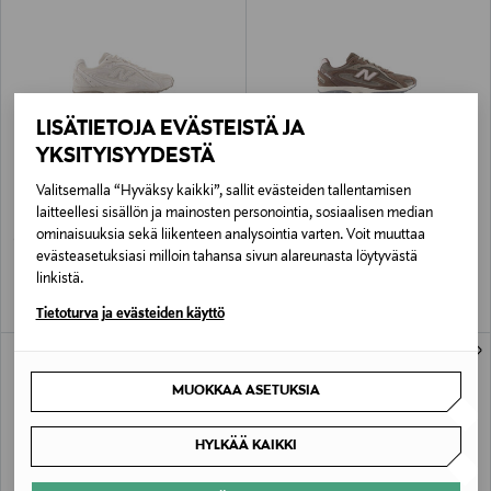
LISÄTIETOJA EVÄSTEISTÄ JA
YKSITYISYYDESTÄ
ETUKUPONKITUOTE
ETUKUPONKITUOTE
Valitsemalla “Hyväksy kaikki”, sallit evästeiden tallentamisen
NEW BALANCE
NEW BALANCE
laitteellesi sisällön ja mainosten personointia, sosiaalisen median
204L-sneakerit
204L-sneakerit
ominaisuuksia sekä liikenteen analysointia varten. Voit muuttaa
Original Price
Original Price
150,00 €
140,00 €
evästeasetuksiasi milloin tahansa sivun alareunasta löytyvästä
linkistä.
Tietoturva ja evästeiden käyttö
MUOKKAA ASETUKSIA
HYLKÄÄ KAIKKI