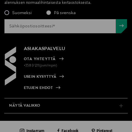
alennuksen normaalihintaisesta kertaostoksesta.
Suomeksi
På svenska
ASIAKASPALVELU
OTA YHTEYTTÄ
+358 9 1211(pvm/mpm)
USEIN KYSYTTYÄ
ETUJEN EHDOT
NÄYTÄ VALIKKO
TUKI & INFO
Instagram
Facebook
Pinterest