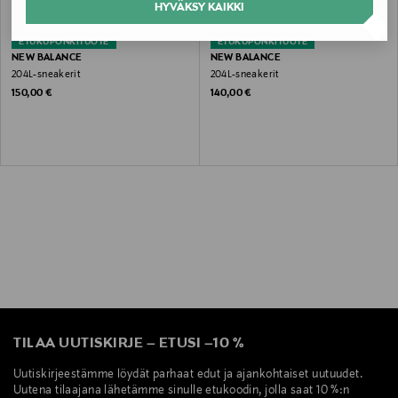
HYVÄKSY KAIKKI
ETUKUPONKITUOTE
ETUKUPONKITUOTE
NEW BALANCE
NEW BALANCE
204L-sneakerit
204L-sneakerit
Original Price
Original Price
150,00 €
140,00 €
TILAA UUTISKIRJE
–
ETUSI
–
10 %
Uutiskirjeestämme löydät parhaat edut ja ajankohtaiset uutuudet.
Uutena tilaajana lähetämme sinulle etukoodin, jolla saat 10 %:n