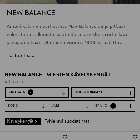
NEW BALANCE
Amerikkalainen perheyritys New Balance on jo pitkään
valmistanut jalkineita, vaatteita ja tarvikkeita urheiluun
ja vapaa-aikaan. Alunperin vuonna 1906 perustettu
brändi onkin saavuttanut paljon erityisesti juoksun
Lue Lisää
saralla. Viime vuosien aikana New Balancesta on tullut
myös merkittävämpi tekijä vapaa-ajan muodissa ja
NEW BALANCE - MIESTEN KÄVELYKENGÄT
jalkineissa. Brändin sneakerit ovatkin näkyneet yhä
4 Tuotetta
enemmän muotiviikoilla, niin mallien kuin
vierailijoidenkin jalassa. Eikä ihme, koska New Balancen
SUODATA
2
jalkineissa osuvat kohdilleen hyvän jalkineen
KOKO
VÄRI
BRÄNDI
1
tärkeimmät ominaisuudet – tyyli, mukavuus ja laatu.
Tyhjennä suodattimet
Kävelykengät
4 Tuotetta