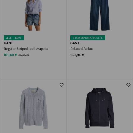
ALE –40%
ETUKUPONKITUOTE
GANT
GANT
Regular Striped -pellavapaita
Relaxed-farkut
Discounted Price
Original Price
Original Price
101,40 €
169,90 €
169,90 €