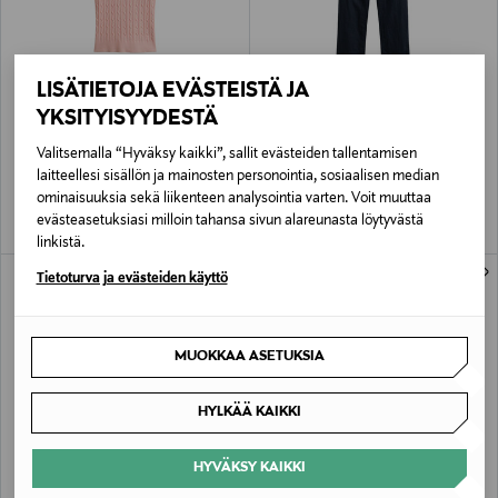
LISÄTIETOJA EVÄSTEISTÄ JA
ALE –41%
ALE –40%
YKSITYISYYDESTÄ
GANT
GANT
Stretch Cotton -palmikkoneulepusero
Linen-housut
Valitsemalla “Hyväksy kaikki”, sallit evästeiden tallentamisen
Discounted Price
Discounted Price
Original Price
Original Price
70,80 €
119,40 €
119,90 €
199,90 €
laitteellesi sisällön ja mainosten personointia, sosiaalisen median
ominaisuuksia sekä liikenteen analysointia varten. Voit muuttaa
evästeasetuksiasi milloin tahansa sivun alareunasta löytyvästä
linkistä.
Tietoturva ja evästeiden käyttö
MUOKKAA ASETUKSIA
HYLKÄÄ KAIKKI
HYVÄKSY KAIKKI
ALE –40%
ETUKUPONKITUOTE
GANT
GANT