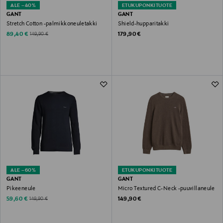
ALE –40%
ETUKUPONKITUOTE
GANT
GANT
Stretch Cotton -palmikkoneuletakki
Shield-hupparitakki
Discounted Price
Original Price
Original Price
89,40 €
179,90 €
149,90 €
ALE –60%
ETUKUPONKITUOTE
GANT
GANT
Pikeeneule
Micro Textured C-Neck -puuvillaneule
Discounted Price
Original Price
Original Price
59,60 €
149,90 €
149,90 €