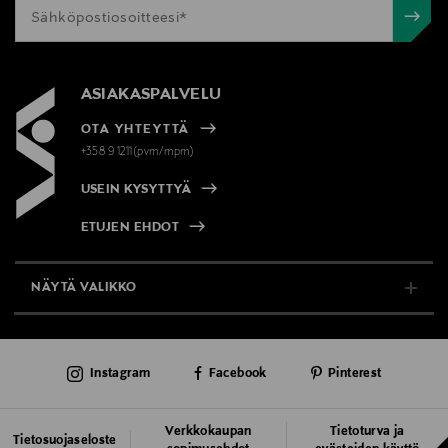
ASIAKASPALVELU
OTA YHTEYTTÄ
+358 9 1211(pvm/mpm)
USEIN KYSYTTYÄ
ETUJEN EHDOT
NÄYTÄ VALIKKO
TUKI & INFO
Instagram
Facebook
Pinterest
AJANKOHTAISTA
PALVELUT
Verkkokaupan
Tietoturva ja
Tietosuojaseloste