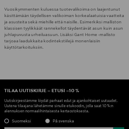
Vuosikymmenten kuluessa tuotevalikoima on laajentunut
käsittämään täydellisen valikoiman korkealaatuisia vaatteita
ja asusteita sekä miehille että naisille. Esimerkiksi malliston
klassisen tyylikkäät rannekellot täydentävät asun kuin asun
juhlapuvusta urheiluasuun. Lisäksi Gant Home -mallisto
tarjoaa laadukkaita kodintekstiilejä monenlaisiin
käyttötarkoituksiin.
TILAA UUTISKIRJE
–
ETUSI
–
10 %
Uutiskirjeestämme löydät parhaat edut ja ajankohtaiset uutuudet.
Uutena tilaajana lähetämme sinulle etukoodin, jolla saat 10 %:n
alennuksen normaalihintaisesta kertaostoksesta.
Suomeksi
På svenska