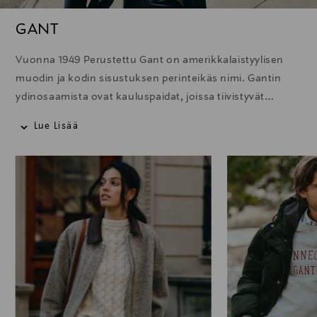
GANT
Vuonna 1949 Perustettu Gant on amerikkalaistyylisen
muodin ja kodin sisustuksen perinteikäs nimi. Gantin
ydinosaamista ovat kauluspaidat, joissa tiivistyvät
brändille ominainen ajaton klassisuus, rento eleganssi ja
Lue Lisää
laadukas räätälöinti. Skarpin muodin ja kellojen lisäksi
valikoimista löytyvät urheilulliset vapaa-ajanvaatteet.