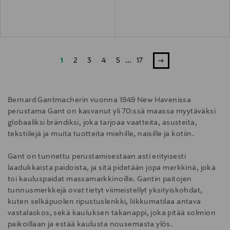
1
2
3
4
5
...
17
Bernard Gantmacherin vuonna 1949 New Havenissa
perustama Gant on kasvanut yli 70:ssä maassa myytäväksi
globaaliksi brändiksi, joka tarjoaa vaatteita, asusteita,
tekstiilejä ja muita tuotteita miehille, naisille ja kotiin.
Gant on tunnettu perustamisestaan asti erityisesti
laadukkaista paidoista, ja sitä pidetään jopa merkkinä, joka
toi kauluspaidat massamarkkinoille. Gantin paitojen
tunnusmerkkejä ovat tietyt viimeistellyt yksityiskohdat,
kuten selkäpuolen ripustuslenkki, liikkumatilaa antava
vastalaskos, sekä kauluksen takanappi, joka pitää solmion
paikoillaan ja estää kaulusta nousemasta ylös.