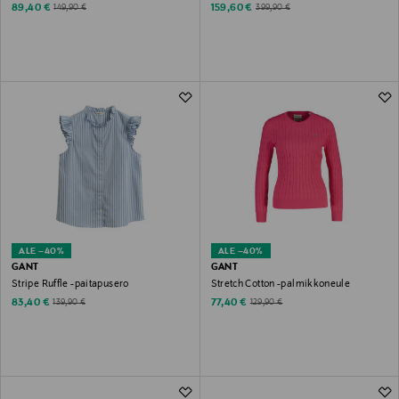
Discounted Price
Discounted Price
Original Price
Original Price
89,40 €
159,60 €
149,90 €
399,90 €
ALE –40%
ALE –40%
GANT
GANT
Stripe Ruffle -paitapusero
Stretch Cotton -palmikkoneule
Discounted Price
Discounted Price
Original Price
Original Price
83,40 €
77,40 €
139,90 €
129,90 €