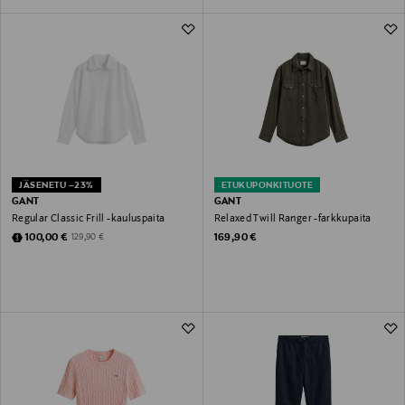
JÄSENETU –23%
ETUKUPONKITUOTE
GANT
GANT
Regular Classic Frill -kauluspaita
Relaxed Twill Ranger -farkkupaita
Discounted Price
Original Price
Original Price
100,00 €
169,90 €
129,90 €