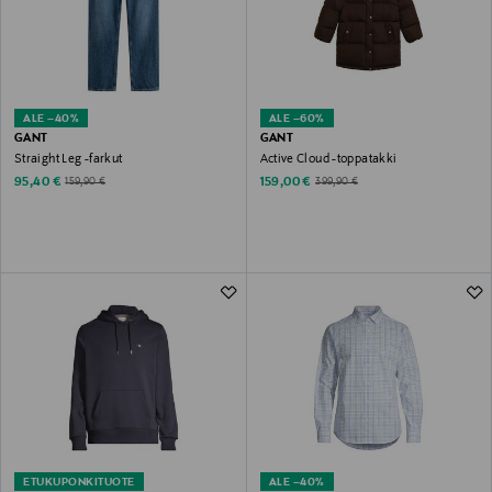
ALE –40%
ALE –60%
GANT
GANT
Straight Leg -farkut
Active Cloud -toppatakki
Discounted Price
Discounted Price
Original Price
Original Price
95,40 €
159,00 €
159,90 €
399,90 €
ETUKUPONKITUOTE
ALE –40%