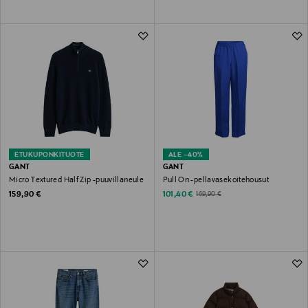
ETUKUPONKITUOTE
ALE –40%
GANT
GANT
Micro Textured Half Zip -puuvillaneule
Pull On -pellavasekoitehousut
Original Price
Discounted Price
Original Price
159,90 €
101,40 €
169,90 €