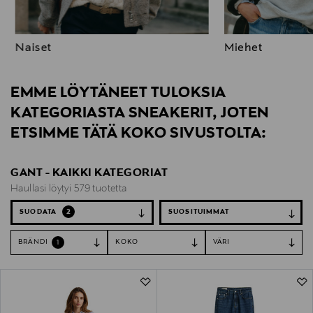
Naiset
Miehet
EMME LÖYTÄNEET TULOKSIA
KATEGORIASTA SNEAKERIT, JOTEN
ETSIMME TÄTÄ KOKO SIVUSTOLTA:
GANT - KAIKKI KATEGORIAT
Haullasi löytyi 579 tuotetta
SUODATA
2
BRÄNDI
KOKO
VÄRI
1