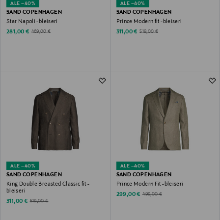
ALE –40%
ALE –40%
SAND COPENHAGEN
SAND COPENHAGEN
Star Napoli -bleiseri
Prince Modern fit -bleiseri
Discounted Price
Discounted Price
Original Price
Original Price
281,00 €
311,00 €
469,00 €
519,00 €
ALE –40%
ALE –40%
SAND COPENHAGEN
SAND COPENHAGEN
King Double Breasted Classic fit -
Prince Modern Fit -bleiseri
bleiseri
Discounted Price
Original Price
299,00 €
499,00 €
Discounted Price
Original Price
311,00 €
519,00 €