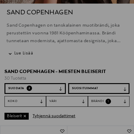
SAND COPENHAGEN
Sand Copenhagen on tanskalainen muotibrändi, joka
perustettiin vuonna 1981 Kööpenhaminassa. Brändi
tunnetaan modernista, ajattomasta designista, joka
yhdistää skandinaavisen minimalismin ja laadukkaat
Lue Lisää
materiaalit.
SAND COPENHAGEN - MIESTEN BLEISERIT
30 Tuotetta
SUODATA
2
KOKO
VÄRI
BRÄNDI
1
Tyhjennä suodattimet
Bleiserit
30 Tuotetta