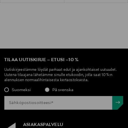
TILAA UUTISKIRJE
–
ETUSI
–
10 %
Uutiskirjeestämme löydät parhaat edut ja ajankohtaiset uutuudet.
Uutena tilaajana lähetämme sinulle etukoodin, jolla saat 10 %:n
alennuksen normaalihintaisesta kertaostoksesta.
Suomeksi
På svenska
ASIAKASPALVELU