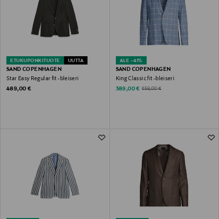
ETUKUPONKITUOTE
UUTTA
ALE –41%
SAND COPENHAGEN
SAND COPENHAGEN
Star Easy Regular fit -bleiseri
King Classic fit -bleiseri
Original Price
Discounted Price
Original Price
489,00 €
389,00 €
659,00 €