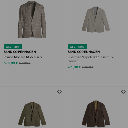
ALE –41%
ALE –40%
SAND COPENHAGEN
SAND COPENHAGEN
Prince Modern fit -bleiseri
Sherman Napoli 1/2 Classic fit -
bleiseri
Discounted Price
Original Price
389,00 €
659,00 €
Discounted Price
Original Price
281,00 €
469,00 €