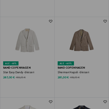
ALE –41%
ALE –40%
SAND COPENHAGEN
SAND COPENHAGEN
Star Easy Dandy -bleiseri
Sherman Napoli -bleiseri
Discounted Price
Discounted Price
Original Price
Original Price
287,00 €
281,00 €
489,00 €
469,00 €