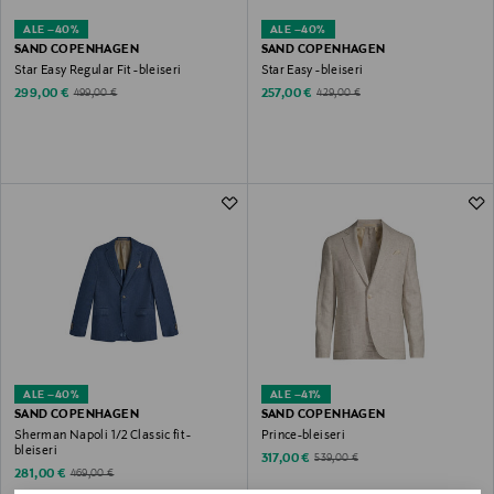
ALE –40%
ALE –40%
SAND COPENHAGEN
SAND COPENHAGEN
Star Easy Regular Fit -bleiseri
Star Easy -bleiseri
Discounted Price
Discounted Price
Original Price
Original Price
299,00 €
257,00 €
499,00 €
429,00 €
ALE –40%
ALE –41%
SAND COPENHAGEN
SAND COPENHAGEN
Sherman Napoli 1/2 Classic fit -
Prince-bleiseri
bleiseri
Discounted Price
Original Price
317,00 €
539,00 €
Discounted Price
Original Price
281,00 €
469,00 €