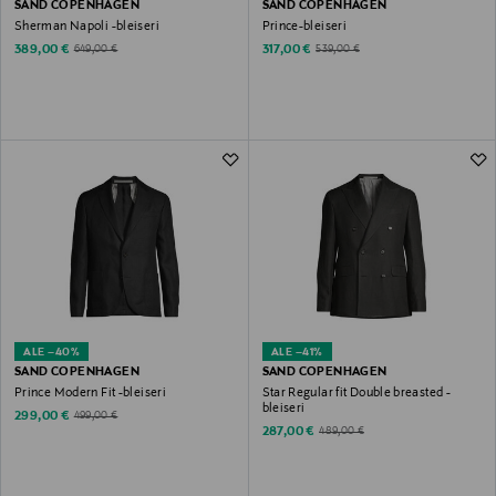
SAND COPENHAGEN
SAND COPENHAGEN
Sherman Napoli -bleiseri
Prince-bleiseri
Discounted Price
Discounted Price
Original Price
Original Price
389,00 €
317,00 €
649,00 €
539,00 €
ALE –40%
ALE –41%
SAND COPENHAGEN
SAND COPENHAGEN
Prince Modern Fit -bleiseri
Star Regular fit Double breasted -
bleiseri
Discounted Price
Original Price
299,00 €
499,00 €
Discounted Price
Original Price
287,00 €
489,00 €