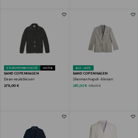
ETUKUPONKITUOTE
UUTTA
ALE –40%
SAND COPENHAGEN
SAND COPENHAGEN
Dean-neulebleiseri
Sherman Napoli -bleiseri
Original Price
Discounted Price
Original Price
279,00 €
281,00 €
469,00 €