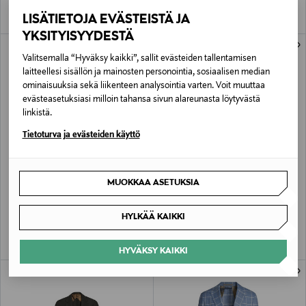
LISÄTIETOJA EVÄSTEISTÄ JA
YKSITYISYYDESTÄ
Valitsemalla “Hyväksy kaikki”, sallit evästeiden tallentamisen
laitteellesi sisällön ja mainosten personointia, sosiaalisen median
ominaisuuksia sekä liikenteen analysointia varten. Voit muuttaa
evästeasetuksiasi milloin tahansa sivun alareunasta löytyvästä
linkistä.
Tietoturva ja evästeiden käyttö
ETUKUPONKITUOTE
UUTTA
ALE –40%
SAND COPENHAGEN
SAND COPENHAGEN
MUOKKAA ASETUKSIA
Dean-neulebleiseri
Star Napoli -bleiseri
Original Price
Discounted Price
Original Price
279,00 €
281,00 €
469,00 €
HYLKÄÄ KAIKKI
HYVÄKSY KAIKKI