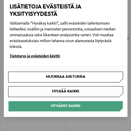
Essential Hike AY -vaellushousut
Landroamer Half Zip Overshirt -paita
LISÄTIETOJA EVÄSTEISTÄ JA
Discounted Price
Original Price
Original Price
35,90 €
90,00 €
90,00 €
YKSITYISYYDESTÄ
Valitsemalla “Hyväksy kaikki”, sallit evästeiden tallentamisen
laitteellesi sisällön ja mainosten personointia, sosiaalisen median
ominaisuuksia sekä liikenteen analysointia varten. Voit muuttaa
evästeasetuksiasi milloin tahansa sivun alareunasta löytyvästä
linkistä.
Tietoturva ja evästeiden käyttö
MUOKKAA ASETUKSIA
ALE –40%
ETUKUPONKITUOTE
HYLKÄÄ KAIKKI
COLUMBIA
COLUMBIA
Street Heights -kuoritakki
Landroamer Half Zip Overshirt -paita
HYVÄKSY KAIKKI
Discounted Price
Original Price
Original Price
131,40 €
90,00 €
220,00 €