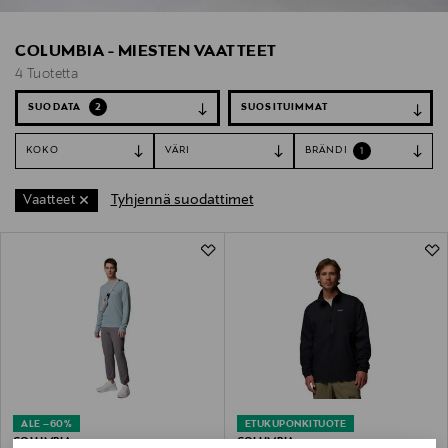
COLUMBIA - MIESTEN VAATTEET
4 Tuotetta
SUODATA
2
KOKO
VÄRI
BRÄNDI
1
Tyhjennä suodattimet
Vaatteet
4 Tuotetta
ALE –60%
ETUKUPONKITUOTE
COLUMBIA
COLUMBIA