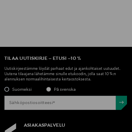
TILAA UUTISKIRJE
–
ETUSI
–
10 %
Uutiskirjeestämme löydät parhaat edut ja ajankohtaiset uutuudet.
Uutena tilaajana lähetämme sinulle etukoodin, jolla saat 10 %:n
alennuksen normaalihintaisesta kertaostoksesta.
Suomeksi
På svenska
ASIAKASPALVELU