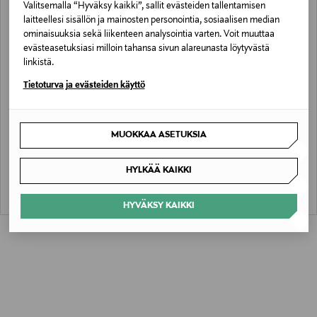
Valitsemalla “Hyväksy kaikki”, sallit evästeiden tallentamisen
laitteellesi sisällön ja mainosten personointia, sosiaalisen median
ominaisuuksia sekä liikenteen analysointia varten. Voit muuttaa
evästeasetuksiasi milloin tahansa sivun alareunasta löytyvästä
linkistä.
Tietoturva ja evästeiden käyttö
ETUKUPONKITUOTE
ALE –40%
SAMSOE SAMSOE
SAMSOE SAMSOE
MUOKKAA ASETUKSIA
SaEddie-farkut
Saeddie-farkut
Original Price
Discounted Price
Original Price
160,00 €
95,40 €
160,00 €
HYLKÄÄ KAIKKI
HYVÄKSY KAIKKI