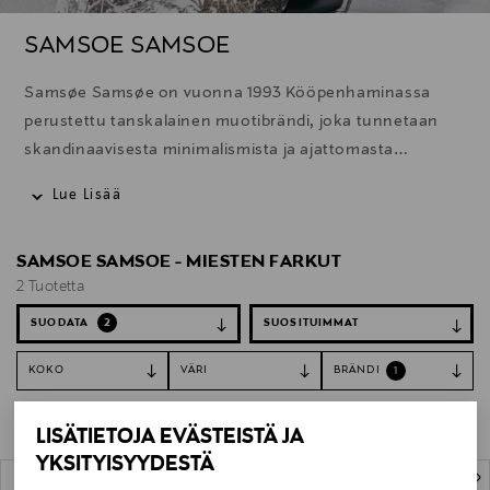
SAMSOE SAMSOE
Samsøe Samsøe on vuonna 1993 Kööpenhaminassa
perustettu tanskalainen muotibrändi, joka tunnetaan
skandinaavisesta minimalismista ja ajattomasta
muotoilusta. Brändin valikoimaan kuuluu laadukkaita
Lue Lisää
vaatteita, kenkiä ja asusteita, joissa yhdistyvät moderni
tyyli, toiminnallisuus ja huolella valitut materiaalit.
SAMSOE SAMSOE - MIESTEN FARKUT
2 Tuotetta
SUODATA
2
KOKO
VÄRI
BRÄNDI
1
Tyhjennä suodattimet
Farkut
LISÄTIETOJA EVÄSTEISTÄ JA
YKSITYISYYDESTÄ
2 Tuotetta