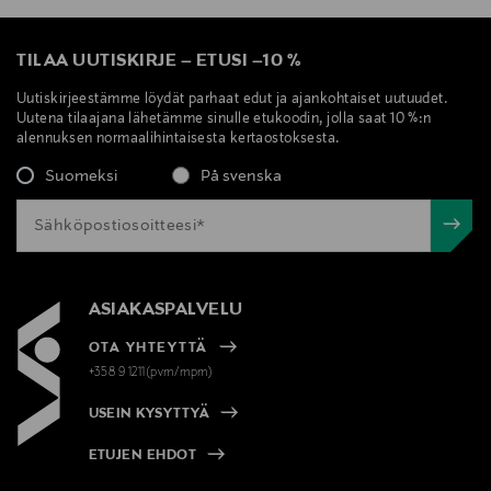
TILAA UUTISKIRJE
–
ETUSI
–
10 %
Uutiskirjeestämme löydät parhaat edut ja ajankohtaiset uutuudet.
Uutena tilaajana lähetämme sinulle etukoodin, jolla saat 10 %:n
alennuksen normaalihintaisesta kertaostoksesta.
Suomeksi
På svenska
ASIAKASPALVELU
OTA YHTEYTTÄ
+358 9 1211(pvm/mpm)
USEIN KYSYTTYÄ
ETUJEN EHDOT