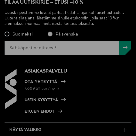
TILAA UUTISKIRJE
–
ETUSI
–
10 %
Uutiskirjeestämme löydät parhaat edut ja ajankohtaiset uutuudet.
Uutena tilaajana lähetämme sinulle etukoodin, jolla saat 10 %:n
alennuksen normaalihintaisesta kertaostoksesta.
Suomeksi
På svenska
ASIAKASPALVELU
OTA YHTEYTTÄ
+358 9 1211(pvm/mpm)
USEIN KYSYTTYÄ
ETUJEN EHDOT
NÄYTÄ VALIKKO