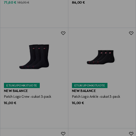
Discounted Price
Original Price
Original Price
71,60 €
84,00 €
180,00 €
ETUKUPONKITUOTE
ETUKUPONKITUOTE
NEW BALANCE
NEW BALANCE
Patch Logo Crew -sukat 3-pack
Patch Logo Ankle -sukat 3-pack
Original Price
Original Price
16,00 €
16,00 €