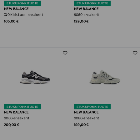
ETUKUPONKITUOTE
ETUKUPONKITUOTE
NEW BALANCE
NEW BALANCE
740 Kids Lace -sneakerit
9060-sneakerit
Original Price
Original Price
105,00 €
199,00 €
ETUKUPONKITUOTE
ETUKUPONKITUOTE
NEW BALANCE
NEW BALANCE
9060-sneakerit
9060-sneakerit
Original Price
Original Price
200,00 €
199,00 €