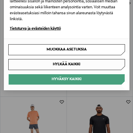
laitteellesi sisällön ja mainosten personointia, sosiaalisen median
ominaisuuksia sekä liikenteen analysointia varten. Voit muuttaa
evästeasetuksiasi milloin tahansa sivun alareunasta löytyvästä
linkistä.
Tietoturva ja evästeiden käyttö
MUOKKAA ASETUKSIA
ETUKUPONKITUOTE
ETUKUPONKITUOTE
NEW BALANCE
NEW BALANCE
HYLKÄÄ KAIKKI
530-sneakerit
Trackside Fleece -housut
Original Price
Original Price
105,00 €
70,00 €
HYVÄKSY KAIKKI