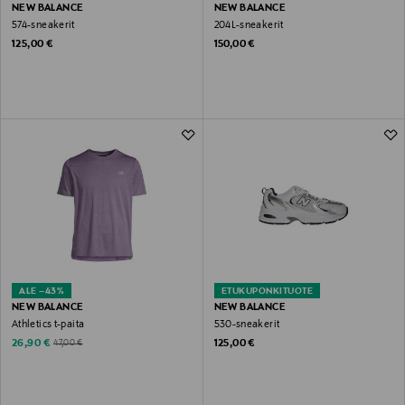
NEW BALANCE
NEW BALANCE
574-sneakerit
204L-sneakerit
Original Price
Original Price
125,00 €
150,00 €
ALE –43%
ETUKUPONKITUOTE
NEW BALANCE
NEW BALANCE
Athletics t-paita
530-sneakerit
Discounted Price
Original Price
Original Price
26,90 €
125,00 €
47,00 €