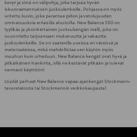
kevyt ja siinä on välipohja, joka tarjoaa hyvän
iskunvaimennuksen juoksulenkeille. Pohjassa on myös
uritettu kuvio, joka parantaa pidon ja vetolujuuden
ominaisuuksia erilaisilla alustoilla. New Balance 530 on
tyylikäs ja yksinkertainen juoksukengän malli, joka on
suunniteltu tarjoamaan mukavuutta ja vakautta
juoksulenkeille. Se on saatavilla useissa eri väreissä ja
materiaaleissa, mikä mahdollistaa sen käytön myös
muuhun kuin urheiluun. New Balance kengät ovat hyvä ja
pitkäikäinen hankinta, sillä ne kestävät pitkään ja tulevat
varmasti käyttöön!
Löydät parhaat New Balance vapaa-ajankengät Stockmann-
tavarataloista tai Stockmannin verkkokaupasta!