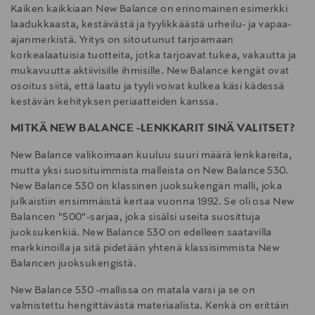
Kaiken kaikkiaan New Balance on erinomainen esimerkki
laadukkaasta, kestävästä ja tyylikkäästä urheilu- ja vapaa-
ajanmerkistä. Yritys on sitoutunut tarjoamaan
korkealaatuisia tuotteita, jotka tarjoavat tukea, vakautta ja
mukavuutta aktiivisille ihmisille. New Balance kengät ovat
osoitus siitä, että laatu ja tyyli voivat kulkea käsi kädessä
kestävän kehityksen periaatteiden kanssa.
MITKÄ NEW BALANCE -LENKKARIT SINÄ VALITSET?
New Balance valikoimaan kuuluu suuri määrä lenkkareita,
mutta yksi suosituimmista malleista on New Balance 530.
New Balance 530 on klassinen juoksukengän malli, joka
julkaistiin ensimmäistä kertaa vuonna 1992. Se oli osa New
Balancen "500"-sarjaa, joka sisälsi useita suosittuja
juoksukenkiä. New Balance 530 on edelleen saatavilla
markkinoilla ja sitä pidetään yhtenä klassisimmista New
Balancen juoksukengistä.
New Balance 530 -mallissa on matala varsi ja se on
valmistettu hengittävästä materiaalista. Kenkä on erittäin