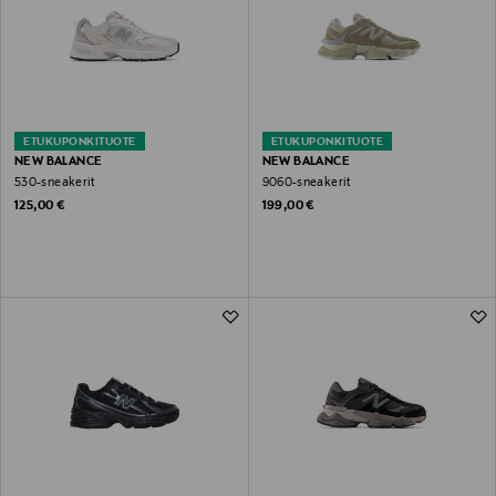
ETUKUPONKITUOTE
ETUKUPONKITUOTE
NEW BALANCE
NEW BALANCE
530-sneakerit
9060-sneakerit
Original Price
Original Price
125,00 €
199,00 €