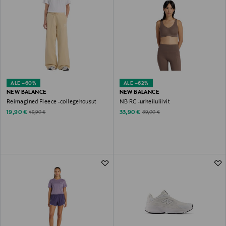
ALE –60%
ALE –62%
NEW BALANCE
NEW BALANCE
Reimagined Fleece -collegehousut
NB RC -urheiluliivit
Discounted Price
Discounted Price
Original Price
Original Price
19,90 €
33,90 €
49,90 €
89,00 €