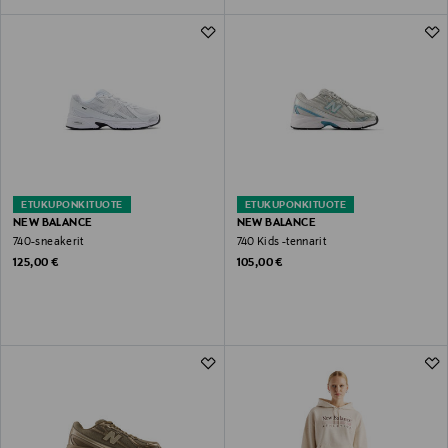
ETUKUPONKITUOTE
ETUKUPONKITUOTE
NEW BALANCE
NEW BALANCE
740-sneakerit
740 Kids -tennarit
Original Price
Original Price
125,00 €
105,00 €