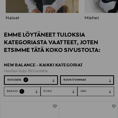
Naiset
Miehet
EMME LÖYTÄNEET TULOKSIA
KATEGORIASTA VAATTEET, JOTEN
ETSIMME TÄTÄ KOKO SIVUSTOLTA:
NEW BALANCE - KAIKKI KATEGORIAT
Haullasi löytyi 180 tuotetta
SUODATA
2
BRÄNDI
KOKO
VÄRI
1