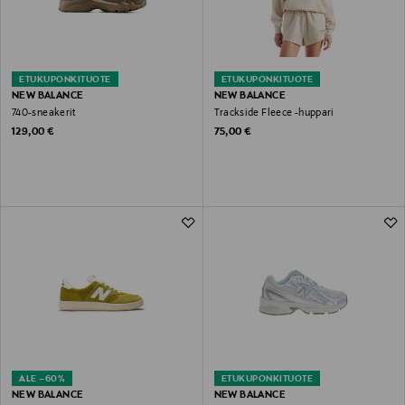
ETUKUPONKITUOTE
ETUKUPONKITUOTE
NEW BALANCE
NEW BALANCE
740-sneakerit
Trackside Fleece -huppari
Original Price
Original Price
129,00 €
75,00 €
ALE –60%
ETUKUPONKITUOTE
NEW BALANCE
NEW BALANCE