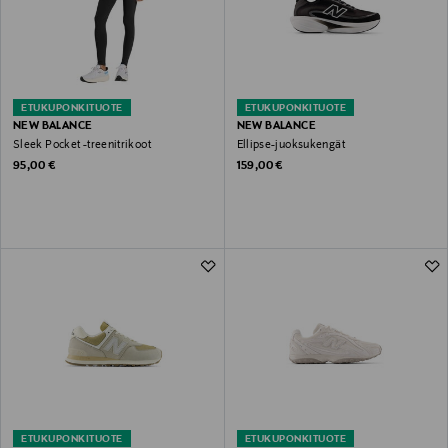
ETUKUPONKITUOTE
ETUKUPONKITUOTE
NEW BALANCE
NEW BALANCE
Sleek Pocket -treenitrikoot
Ellipse-juoksukengät
Original Price
Original Price
95,00 €
159,00 €
ETUKUPONKITUOTE
ETUKUPONKITUOTE