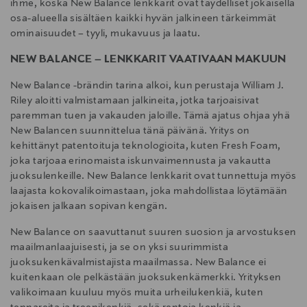
ihme, koska New Balance lenkkarit ovat täydelliset jokaisella
osa-alueella sisältäen kaikki hyvän jalkineen tärkeimmät
ominaisuudet – tyyli, mukavuus ja laatu.
NEW BALANCE – LENKKARIT VAATIVAAN MAKUUN
New Balance -brändin tarina alkoi, kun perustaja William J.
Riley aloitti valmistamaan jalkineita, jotka tarjoaisivat
paremman tuen ja vakauden jaloille. Tämä ajatus ohjaa yhä
New Balancen suunnittelua tänä päivänä. Yritys on
kehittänyt patentoituja teknologioita, kuten Fresh Foam,
joka tarjoaa erinomaista iskunvaimennusta ja vakautta
juoksulenkeille. New Balance lenkkarit ovat tunnettuja myös
laajasta kokovalikoimastaan, joka mahdollistaa löytämään
jokaisen jalkaan sopivan kengän.
New Balance on saavuttanut suuren suosion ja arvostuksen
maailmanlaajuisesti, ja se on yksi suurimmista
juoksukenkävalmistajista maailmassa. New Balance ei
kuitenkaan ole pelkästään juoksukenkämerkki. Yrityksen
valikoimaan kuuluu myös muita urheilukenkiä, kuten