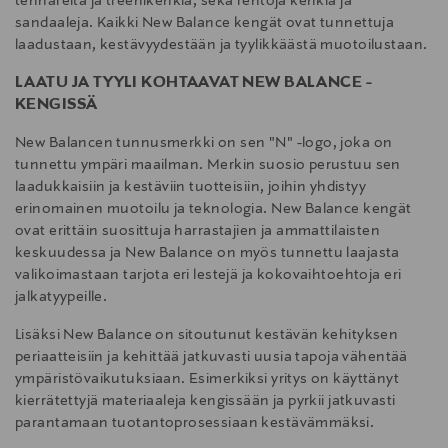
tennareita ja treenikenkiä, sekä rentoja kenkiä ja
sandaaleja. Kaikki New Balance kengät ovat tunnettuja
laadustaan, kestävyydestään ja tyylikkäästä muotoilustaan.
LAATU JA TYYLI KOHTAAVAT NEW BALANCE -
KENGISSÄ
New Balancen tunnusmerkki on sen "N" -logo, joka on
tunnettu ympäri maailman. Merkin suosio perustuu sen
laadukkaisiin ja kestäviin tuotteisiin, joihin yhdistyy
erinomainen muotoilu ja teknologia. New Balance kengät
ovat erittäin suosittuja harrastajien ja ammattilaisten
keskuudessa ja New Balance on myös tunnettu laajasta
valikoimastaan tarjota eri lestejä ja kokovaihtoehtoja eri
jalkatyypeille.
Lisäksi New Balance on sitoutunut kestävän kehityksen
periaatteisiin ja kehittää jatkuvasti uusia tapoja vähentää
ympäristövaikutuksiaan. Esimerkiksi yritys on käyttänyt
kierrätettyjä materiaaleja kengissään ja pyrkii jatkuvasti
parantamaan tuotantoprosessiaan kestävämmäksi.