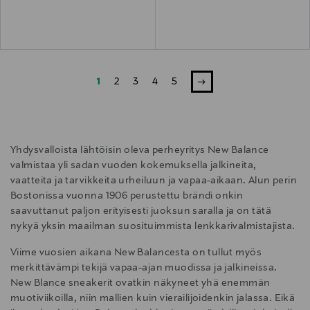
1
2
3
4
5
Yhdysvalloista lähtöisin oleva perheyritys New Balance
valmistaa yli sadan vuoden kokemuksella jalkineita,
vaatteita ja tarvikkeita urheiluun ja vapaa-aikaan. Alun perin
Bostonissa vuonna 1906 perustettu brändi onkin
saavuttanut paljon erityisesti juoksun saralla ja on tätä
nykyä yksin maailman suosituimmista lenkkarivalmistajista.
Viime vuosien aikana New Balancesta on tullut myös
merkittävämpi tekijä vapaa-ajan muodissa ja jalkineissa.
New Blance sneakerit ovatkin näkyneet yhä enemmän
muotiviikoilla, niin mallien kuin vierailijoidenkin jalassa. Eikä