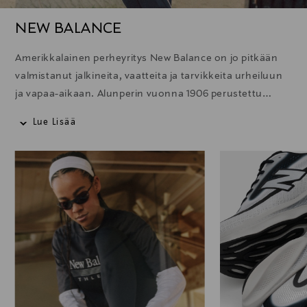
NEW BALANCE
Amerikkalainen perheyritys New Balance on jo pitkään
valmistanut jalkineita, vaatteita ja tarvikkeita urheiluun
ja vapaa-aikaan. Alunperin vuonna 1906 perustettu
brändi onkin saavuttanut paljon erityisesti juoksun
Lue Lisää
saralla. Viime vuosien aikana New Balancesta on tullut
myös merkittävämpi tekijä vapaa-ajan muodissa ja
jalkineissa. Brändin sneakerit ovatkin näkyneet yhä
enemmän muotiviikoilla, niin mallien kuin
vierailijoidenkin jalassa. Eikä ihme, koska New Balancen
jalkineissa osuvat kohdilleen hyvän jalkineen
tärkeimmät ominaisuudet – tyyli, mukavuus ja laatu.