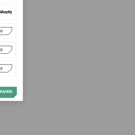
äksytty
sy
sy
sy
KAIKKI