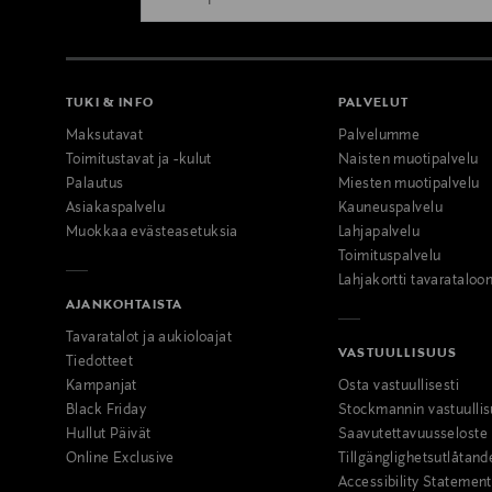
TUKI & INFO
PALVELUT
Maksutavat
Palvelumme
Toimitustavat ja -kulut
Naisten muotipalvelu
Palautus
Miesten muotipalvelu
Asiakaspalvelu
Kauneuspalvelu
Muokkaa evästeasetuksia
Lahjapalvelu
Toimituspalvelu
Lahjakortti tavarataloo
AJANKOHTAISTA
Tavaratalot ja aukioloajat
VASTUULLISUUS
Tiedotteet
Kampanjat
Osta vastuullisesti
Black Friday
Stockmannin vastuullis
Hullut Päivät
Saavutettavuusseloste
Online Exclusive
Tillgänglighetsutlåtand
Accessibility Statement