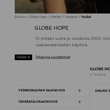
Etusivu
Globe Hope
Miehet
Vaatteet
Paidat
GLOBE HOPE
Ei mitään uutta jo vuodesta 2003. Gl
raakamateriaalien käyttöä.
Tyhjennä suodattimet
Paidat
GLOBE HO
4 Tuotetta
4 Tuotetta
VERKKOKAUPAN SAATAVUUS
ONLINE 
TAVARATALOSAATAVUUS