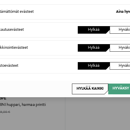
ttämättömät evästeet
Aina hyv
autusevästeet
Hylkää
Hyväk
kkinointievästeet
Hylkää
Hyväk
astoevästeet
Hylkää
Hyväk
HYVÄKSY 
HYLKÄÄ KAIKKI
50%
OPE
NI huppari, harmaa printti
d Price
riginal Price
69,00 €