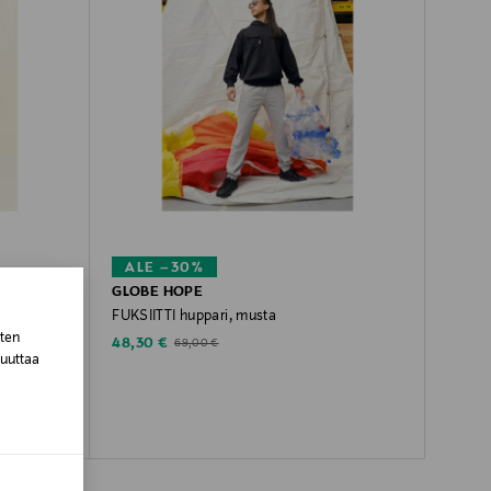
ALE –30%
GLOBE HOPE
en
FUKSIITTI huppari, musta
sten
Discounted Price
Original Price
48,30 €
69,00 €
muuttaa