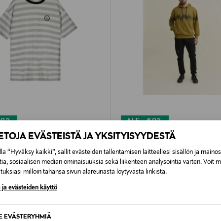
50%
ALE –60%
OPE
GLOBE HOPE
IETOJA EVÄSTEISTÄ JA YKSITYISYYDESTÄ
aita, harmaa-valkoraidallinen
ALEKSANDRIITTI huppari, keltain
la “Hyväksy kaikki”, sallit evästeiden tallentamisen laitteellesi sisällön ja maino
d Price
Discounted Price
iginal Price
Original Price
27,60 €
9,00 €
69,00 €
tia, sosiaalisen median ominaisuuksia sekä liikenteen analysointia varten. Voit 
uksiasi milloin tahansa sivun alareunasta löytyvästä linkistä.
 ja evästeiden käyttö
SE EVÄSTERYHMIÄ
EXCLUSIVE