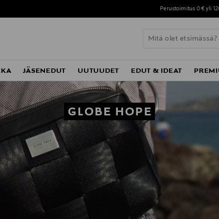
Perustoimitus 0 € yli 120 euron ostoksista!
KKA
JÄSENEDUT
UUTUUDET
EDUT & IDEAT
PREMI
GLOBE HOPE