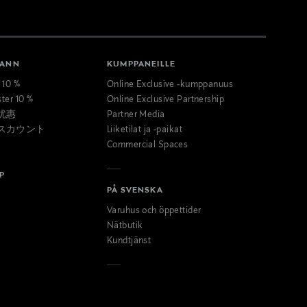
MANN
KUMPPANEILLE
t 10 %
Online Exclusive -kumppanuus
ster 10 %
Online Exclusive Partnership
优惠
Partner Media
スカウント
Liiketilat ja -paikat
Commercial Spaces
P
PÅ SVENSKA
Varuhus och öppettider
Nätbutik
Kundtjänst