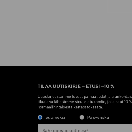
TILAA UUTISKIRJE
–
ETUSI
–
10 %
Uutiskirjeestämme löydät parhaat edut ja ajankohtai
tilaajana lähetämme sinulle etukoodin, jolla saat 10 
normaalihintaisesta kertaostoksesta.
Suomeksi
På svenska