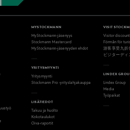
MYSTOCKMANN
VISIT STOCK
MyStockmann-jäsenyys
Visitor discoun
Stockmann Mastercard
Förmån för turi
MyStockmann-jäsenyyden ehdot
游客享受九折
ビジターディ
YRITYSMYYNTI
n
LINDEX GROU
Yritysmyynti
Stockmann Pro -yrityslahjakauppa
Lindex Group
Media
Työpaikat
LISÄTIEDOT
uustyö
Takuu ja huolto
Kokotaulukot
e
Oiva-raportit