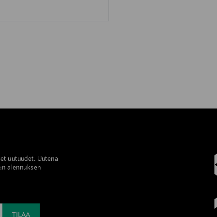
set uutuudet. Uutena
%:n alennuksen