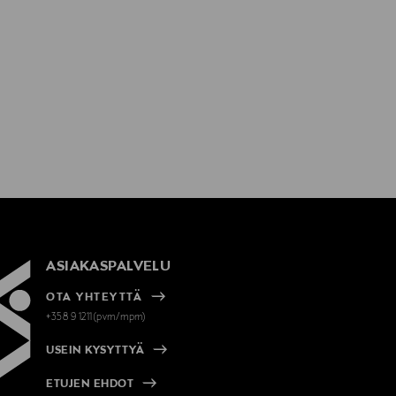
ASIAKASPALVELU
OTA YHTEYTTÄ
+358 9 1211(pvm/mpm)
USEIN KYSYTTYÄ
ETUJEN EHDOT