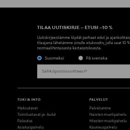
TILAA UUTISKIRJE
–
ETUSI
–
10 %
Uutiskirjeestämme löydät parhaat edut ja ajankohtai
tilaajana lähetämme sinulle etukoodin, jolla saat 10 
normaalihintaisesta kertaostoksesta.
Suomeksi
På svenska
TUKI & INFO
PALVELUT
Maksutavat
Palvelumme
Toimitustavat ja -kulut
Naisten muotipalvelu
Palautus
Miesten muotipalvelu
Asiakaspalvelu
Kauneuspalvelu