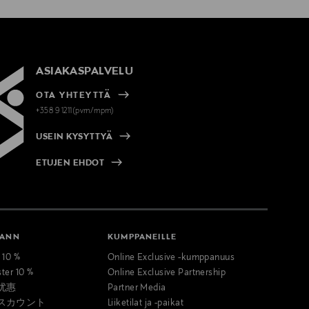
ASIAKASPALVELU
OTA YHTEYTTÄ
+358 9 1211(pvm/mpm)
USEIN KYSYTTYÄ
ETUJEN EHDOT
MANN
KUMPPANEILLE
t 10 %
Online Exclusive -kumppanuus
ster 10 %
Online Exclusive Partnership
优惠
Partner Media
スカウント
Liiketilat ja -paikat