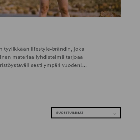
 tyylikkään lifestyle-brändin, joka
uinen materiaaliyhdistelmä tarjoaa
ristöystävällisesti ympäri vuoden!
naamiseen, kotona rentoutumiseen ja
a ja tehokkaasti kosteutta siirtäviä.
lettoman ja selkeän muotokielen.
SUOSITUIMMAT