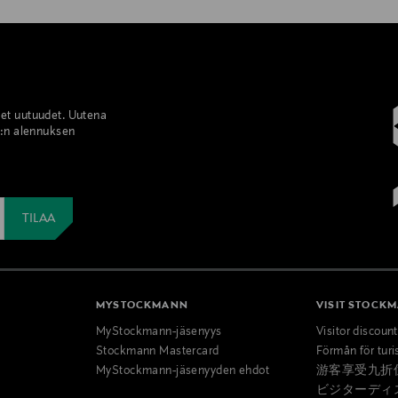
set uutuudet. Uutena
%:n alennuksen
MYSTOCKMANN
VISIT STOCK
MyStockmann-jäsenyys
Visitor discoun
Stockmann Mastercard
Förmån för turi
MyStockmann-jäsenyyden ehdot
游客享受九折
ビジターディ