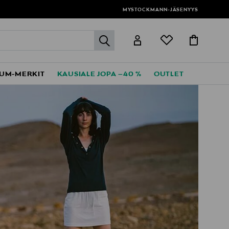
MYSTOCKMANN-JÄSENYYS
label.header.go
UM-MERKIT
KAUSIALE JOPA –40 %
OUTLET