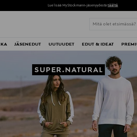
Lue lisää MyStockmann-jäsenyydestä
täältä
KKA
JÄSENEDUT
UUTUUDET
EDUT & IDEAT
PREMI
SUPER.NATURAL