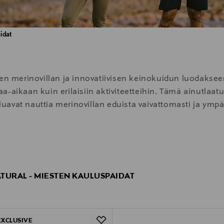
idat
en merinovillan ja innovatiivisen keinokuidun luodakseen
-aikaan kuin erilaisiin aktiviteetteihin. Tämä ainutlaat
aluavat nauttia merinovillan eduista vaivattomasti ja ympä
oiluun, talvilajeihin, joogaan, golfiin, pyöräilyyn, tree
 pehmeitä, hengittäviä, helppohoitoisia, nopeasti kuivuvi
er.natural tarjoaa luonnonmateriaaleja arvostaville huo
TURAL - MIESTEN KAULUSPAIDAT
EXCLUSIVE