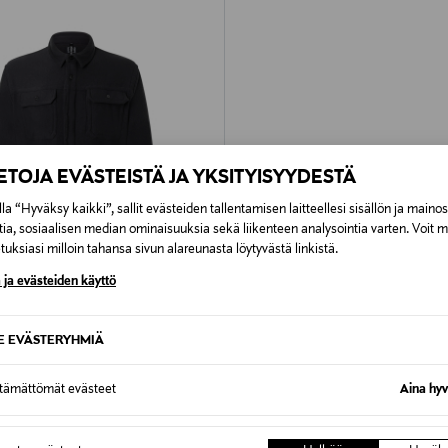
IETOJA EVÄSTEISTÄ JA YKSITYISYYDESTÄ
la “Hyväksy kaikki”, sallit evästeiden tallentamisen laitteellesi sisällön ja maino
tia, sosiaalisen median ominaisuuksia sekä liikenteen analysointia varten. Voit 
uksiasi milloin tahansa sivun alareunasta löytyvästä linkistä.
 ja evästeiden käyttö
ATURAL
SE EVÄSTERYHMIÄ
 ACTIVE OVERSHIRT
rice
ttämättömät evästeet
Aina hyv