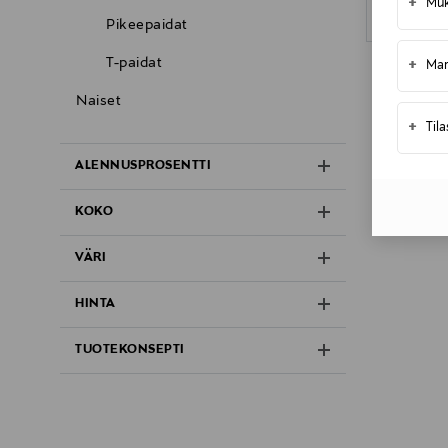
+
Muk
Pikeepaidat
T-paidat
+
Mar
Naiset
+
Til
ALENNUSPROSENTTI
KOKO
VÄRI
HINTA
TUOTEKONSEPTI