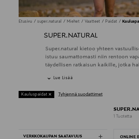
Etusivu
super.natural
Miehet
Vaatteet
Paidat
Kauluspa
SUPER.NATURAL
Super.natural kietoo yhteen vastuullis
istuu saumattomasti niin rentoon vapaa
täydellisen ratkaisun kaikille, jotka h
Tuotteet soveltuvat monipuolisesti ulk
Lue Lisää
jokapäiväiseen käyttöön. Tuotteet ovat
Vuonna 2012 Sveitsissä perustettu sup
Tyhjennä suodattimet
Kauluspaidat
SUPER.NA
1 Tuotetta
1 Tuotetta
VERKKOKAUPAN SAATAVUUS
ONLINE 