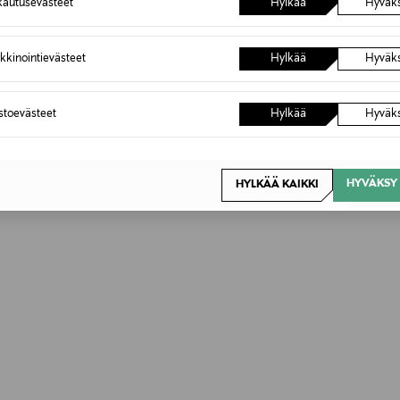
autusevästeet
Hylkää
Hyväk
kkinointievästeet
Hylkää
Hyväk
astoevästeet
Hylkää
Hyväk
HYVÄKSY 
HYLKÄÄ KAIKKI