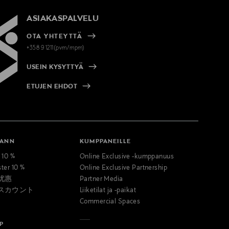
ASIAKASPALVELU
OTA YHTEYTTÄ
+358 9 1211(pvm/mpm)
USEIN KYSYTTYÄ
ETUJEN EHDOT
MANN
KUMPPANEILLE
t 10 %
Online Exclusive -kumppanuus
ster 10 %
Online Exclusive Partnership
优惠
Partner Media
スカウント
Liiketilat ja -paikat
Commercial Spaces
P