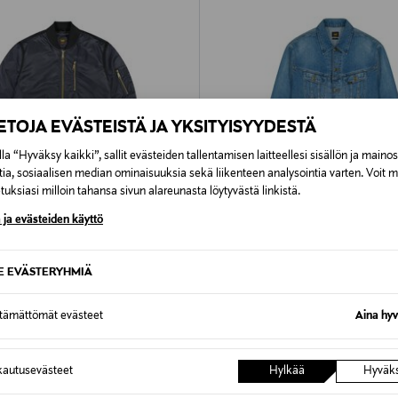
IETOJA EVÄSTEISTÄ JA YKSITYISYYDESTÄ
la “Hyväksy kaikki”, sallit evästeiden tallentamisen laitteellesi sisällön ja maino
tia, sosiaalisen median ominaisuuksia sekä liikenteen analysointia varten. Voit 
uksiasi milloin tahansa sivun alareunasta löytyvästä linkistä.
 ja evästeiden käyttö
60%
ETUKUPONKITUOTE
LEE
SE EVÄSTERYHMIÄ
kki
Relaxed Rider -farkkutakki
Original Price
d Price
Original Price
109,00 €
165,00 €
ttämättömät evästeet
Aina hyv
autusevästeet
Hylkää
Hyväk