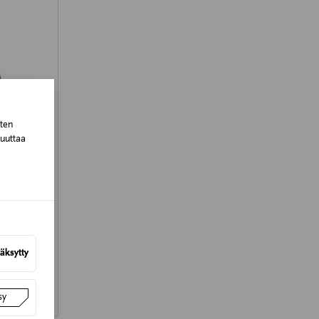
sten
muuttaa
äksytty
sy