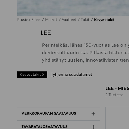
Etusivu
Lee
Miehet
Vaatteet
Takit
Kevyet takit
LEE
Perinteikäs, lähes 130-vuotias Lee o
denimkulttuurin isä. Pitkästä historia
yhdistänyt uusien, innovatiivisten tr
Tyhjennä suodattimet
Kevyet takit
LEE - MIE
2 Tuotetta
2 Tuotetta
VERKKOKAUPAN SAATAVUUS
TAVARATALOSAATAVUUS