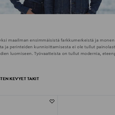
n yksi maailman ensimmäisistä farkkumerkeistä ja monen
sta ja perinteiden kunnioittamisesta ei ole tullut painola
endien luomiseen. Työvaatteista on tullut modernia, etee
STEN KEVYET TAKIT