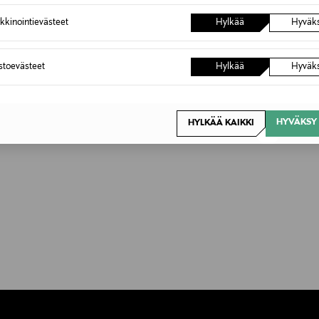
kkinointievästeet
Hylkää
Hyväk
astoevästeet
Hylkää
Hyväk
HYVÄKSY 
HYLKÄÄ KAIKKI