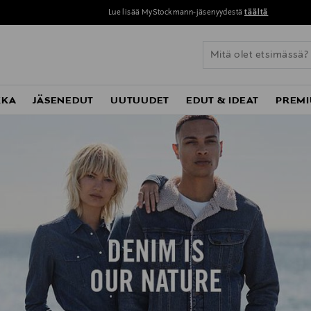
Lue lisää MyStockmann-jäsenyydestä
täältä
KKA
JÄSENEDUT
UUTUUDET
EDUT & IDEAT
PREMI