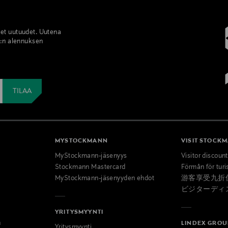
set uutuudet. Uutena
%:n alennuksen
MYSTOCKMANN
VISIT STOCK
MyStockmann-jäsenyys
Visitor discoun
Stockmann Mastercard
Förmån för turi
MyStockmann-jäsenyyden ehdot
游客享受九折
ビジターディ
YRITYSMYYNTI
n
LINDEX GROU
Yritysmyynti