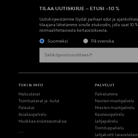
TILAA UUTISKIRJE
–
ETUSI
–
10 %
Uutiskirjeestämme löydät parhaat edut ja ajankohtai
tilaajana lähetämme sinulle etukoodin, jolla saat 10 
normaalihintaisesta kertaostoksesta.
Suomeksi
På svenska
TUKI & INFO
PALVELUT
Maksutavat
Palvelumme
Toimitustavat ja -kulut
Naisten muotipalvelu
Palautus
Miesten muotipalvelu
Asiakaspalvelu
Kauneuspalvelu
Muokkaa evästeasetuksia
Lahjapalvelu
Toimituspalvelu
Lahjakortti tavarataloo