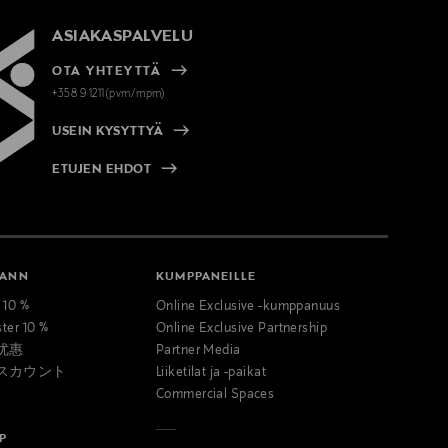
ASIAKASPALVELU
OTA YHTEYTTÄ
+358 9 1211(pvm/mpm)
USEIN KYSYTTYÄ
ETUJEN EHDOT
MANN
KUMPPANEILLE
t 10 %
Online Exclusive -kumppanuus
ster 10 %
Online Exclusive Partnership
优惠
Partner Media
スカウント
Liiketilat ja -paikat
Commercial Spaces
P