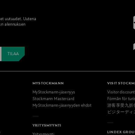
set uutuudet. Uutena
%:n alennuksen
MYSTOCKMANN
VISIT STOCK
MyStockmann-jäsenyys
Visitor discoun
Stockmann Mastercard
Förmån för turi
MyStockmann-jäsenyyden ehdot
游客享受九折
ビジターディ
YRITYSMYYNTI
n
LINDEX GROU
Yritysmyynti