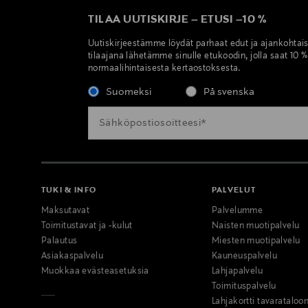
TILAA UUTISKIRJE
–
ETUSI
–
10 %
Uutiskirjeestämme löydät parhaat edut ja ajankohtai
tilaajana lähetämme sinulle etukoodin, jolla saat 10 
normaalihintaisesta kertaostoksesta.
Suomeksi
På svenska
TUKI & INFO
PALVELUT
Maksutavat
Palvelumme
Toimitustavat ja -kulut
Naisten muotipalvelu
Palautus
Miesten muotipalvelu
Asiakaspalvelu
Kauneuspalvelu
Muokkaa evästeasetuksia
Lahjapalvelu
Toimituspalvelu
Lahjakortti tavarataloo