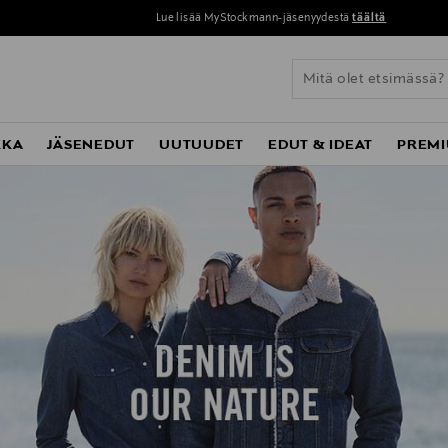
Lue lisää MyStockmann-jäsenyydestä
täältä
KKA
JÄSENEDUT
UUTUUDET
EDUT & IDEAT
PREMI