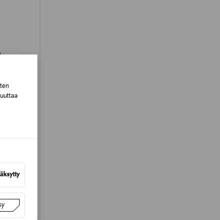
sten
muuttaa
äksytty
sy