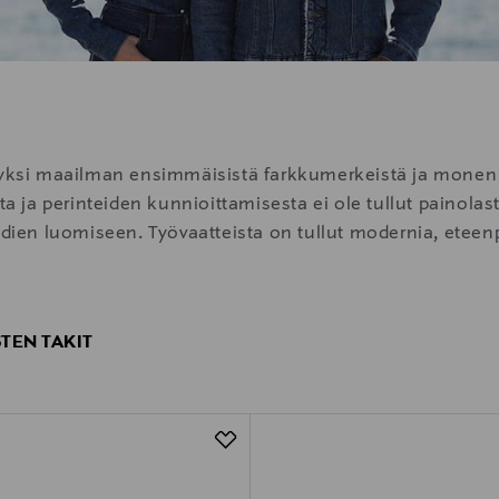
n yksi maailman ensimmäisistä farkkumerkeistä ja monen
sta ja perinteiden kunnioittamisesta ei ole tullut painola
endien luomiseen. Työvaatteista on tullut modernia, etee
STEN TAKIT