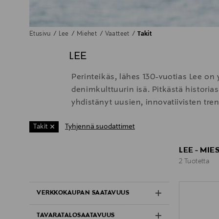
Etusivu
Lee
Miehet
Vaatteet
Takit
LEE
Perinteikäs, lähes 130-vuotias Lee o
denimkulttuurin isä. Pitkästä historia
yhdistänyt uusien, innovatiivisten tr
Tyhjennä suodattimet
Takit
LEE - MIE
2 Tuotetta
2 Tuotetta
VERKKOKAUPAN SAATAVUUS
TAVARATALOSAATAVUUS