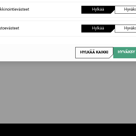
kkinointievästeet
Hylkää
Hyväk
astoevästeet
Hylkää
Hyväk
HYVÄKSY 
HYLKÄÄ KAIKKI