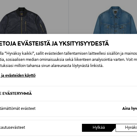
IETOJA EVÄSTEISTÄ JA YKSITYISYYDESTÄ
la “Hyväksy kaikki”, sallit evästeiden tallentamisen laitteellesi sisällön ja maino
tia, sosiaalisen median ominaisuuksia sekä liikenteen analysointia varten. Voit 
uksiasi milloin tahansa sivun alareunasta löytyvästä linkistä.
 ja evästeiden käyttö
60%
ETUKUPONKITUOTE
LEE
SE EVÄSTERYHMIÄ
kki
Relaxed Rider -farkkutakki
Original Price
d Price
Original Price
109,00 €
165,00 €
ttämättömät evästeet
Aina hyv
autusevästeet
Hylkää
Hyväk