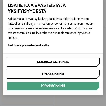
Ballier Track -takki
Como Bomber -takki
LISÄTIETOJA EVÄSTEISTÄ JA
Original Price
Original Price
115,00 €
195,00 €
YKSITYISYYDESTÄ
Valitsemalla “Hyväksy kaikki”, sallit evästeiden tallentamisen
laitteellesi sisällön ja mainosten personointia, sosiaalisen median
ominaisuuksia sekä liikenteen analysointia varten. Voit muuttaa
evästeasetuksiasi milloin tahansa sivun alareunasta löytyvästä
linkistä.
Tietoturva ja evästeiden käyttö
MUOKKAA ASETUKSIA
ETUKUPONKITUOTE
HYLKÄÄ KAIKKI
LES DEUX
Mini Check Hybrid -paitatakki
HYVÄKSY KAIKKI
Original Price
229,00 €