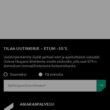
TILAA UUTISKIRJE
–
ETUSI
–
10 %
Uutiskirjeestämme löydät parhaat edut ja ajankohtaiset uutuudet.
Uutena tilaajana lähetämme sinulle etukoodin, jolla saat 10 %:n
alennuksen normaalihintaisesta kertaostoksesta.
Suomeksi
På svenska
ASIAKASPALVELU