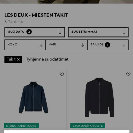
LES DEUX - MIESTEN TAKIT
3 Tuotetta
SUODATA
2
KOKO
VÄRI
BRÄNDI
1
Tyhjennä suodattimet
Takit
3 Tuotetta
ETUKUPONKITUOTE
ETUKUPONKITUOTE
LES DEUX
LES DEUX