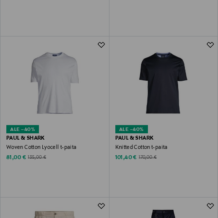
ALE –40%
ALE –40%
PAUL & SHARK
PAUL & SHARK
Woven Cotton Lyocell t-paita
Knitted Cotton t-paita
Discounted Price
Discounted Price
Original Price
Original Price
81,00 €
101,40 €
135,00 €
170,00 €