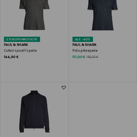
ETUKUPONKITUOTE
ALE –40%
PAUL & SHARK
PAUL & SHARK
Cotton Lyocell t-paita
Polo-pikeepaita
Original Price
Discounted Price
Original Price
144,90 €
117,00 €
195,00 €