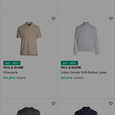
ALE –40%
ALE –60%
PAUL & SHARK
PAUL & SHARK
Pikeepaita
Cotton Sweater With Buttons -paita
Discounted Price
Discounted Price
Original Price
Original Price
105,00 €
147,60 €
175,00 €
370,00 €