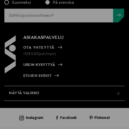
Suomeksi
På svenska
ASIAKASPALVELU
OTA YHTEYTTÄ
+358 9 1211(pvm/mpm)
USEIN KYSYTTYÄ
ETUJEN EHDOT
NÄYTÄ VALIKKO
TUKI & INFO
Instagram
Facebook
Pinterest
AJANKOHTAISTA