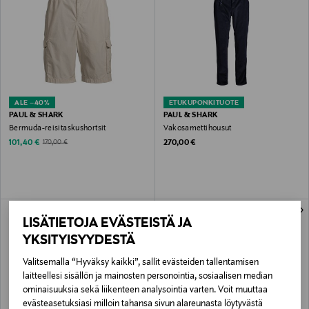
ALE –40%
ETUKUPONKITUOTE
PAUL & SHARK
PAUL & SHARK
Bermuda-reisitaskushortsit
Vakosamettihousut
Discounted Price
Original Price
Original Price
101,40 €
270,00 €
170,00 €
LISÄTIETOJA EVÄSTEISTÄ JA
YKSITYISYYDESTÄ
Valitsemalla “Hyväksy kaikki”, sallit evästeiden tallentamisen
laitteellesi sisällön ja mainosten personointia, sosiaalisen median
ominaisuuksia sekä liikenteen analysointia varten. Voit muuttaa
evästeasetuksiasi milloin tahansa sivun alareunasta löytyvästä