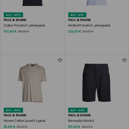
ALE –40%
ALE –41%
PAUL & SHARK
PAUL & SHARK
Cotton Poloshirt -pikeepaita
Knitted Poloshirt -pikeepaita
Discounted Price
Discounted Price
Original Price
Original Price
137,40 €
123,00 €
230,00 €
210,00 €
ALE –40%
ALE –40%
PAUL & SHARK
PAUL & SHARK
Woven Cotton Lyocell t-paita
Bermuda-shortsit
Discounted Price
Discounted Price
Original Price
Original Price
81,00 €
117,00 €
135,00 €
195,00 €