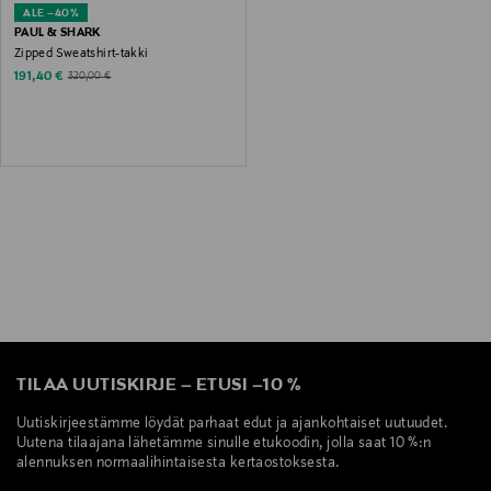
ALE –40%
PAUL & SHARK
Zipped Sweatshirt-takki
Discounted Price
Original Price
191,40 €
320,00 €
TILAA UUTISKIRJE
–
ETUSI
–
10 %
Uutiskirjeestämme löydät parhaat edut ja ajankohtaiset uutuudet.
Uutena tilaajana lähetämme sinulle etukoodin, jolla saat 10 %:n
alennuksen normaalihintaisesta kertaostoksesta.