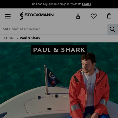
Lue lisää MyStockmann-jäsenyydestä
täältä
Menu
la
Etusivu
Paul & Shark
ETSI KAIKKI
NAISET
MIEHET
LAPSET
KOTI
KOSMETIIK
PAUL & SHARK