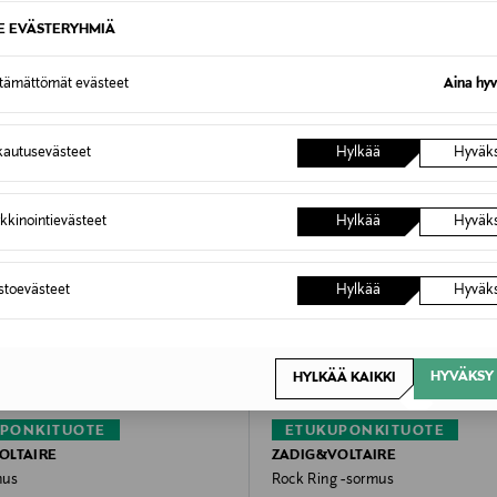
SE EVÄSTERYHMIÄ
ttämättömät evästeet
Aina hyv
autusevästeet
Hylkää
Hyväk
kkinointievästeet
Hylkää
Hyväk
astoevästeet
Hylkää
Hyväk
HYVÄKSY 
HYLKÄÄ KAIKKI
PONKITUOTE
ETUKUPONKITUOTE
OLTAIRE
ZADIG&VOLTAIRE
mus
Rock Ring -sormus