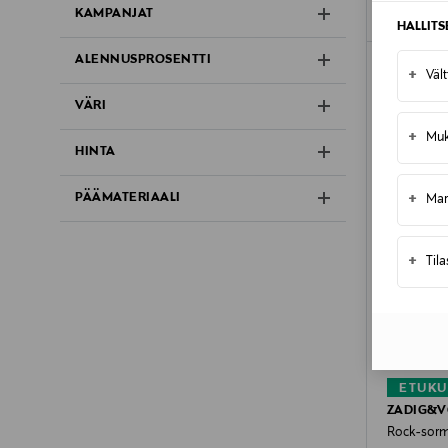
KAMPANJAT
HALLIT
ALENNUSPROSENTTI
+
Väl
VÄRI
+
Muk
HINTA
+
PÄÄMATERIAALI
Mar
+
Til
ETUKU
ZADIG&V
Rock-sor