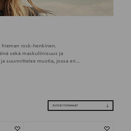
 ja hieman rock-henkinen.
päivä sekä maskuliinisuus ja
ja suunnittelee muotia, jossa eri
aalle ja huokuvat huoletonta, hieman
luokkainen laatu ja miellyttävät
SUOSITUIMMAT