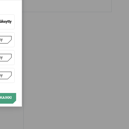
äksytty
sy
sy
sy
KAIKKI