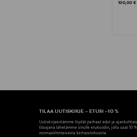
Original P
100,00 €
TILAA UUTISKIRJE
–
ETUSI
–
10 %
Uutiskirjeestämme löydät parhaat edut ja ajankohtai
tilaajana lähetämme sinulle etukoodin, jolla saat 10 
normaalihintaisesta kertaostoksesta.