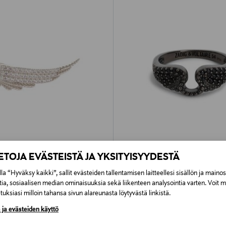
IETOJA EVÄSTEISTÄ JA YKSITYISYYDESTÄ
PONKITUOTE
ETUKUPONKITUOTE
OLTAIRE
ZADIG&VOLTAIRE
la “Hyväksy kaikki”, sallit evästeiden tallentamisen laitteellesi sisällön ja maino
 Spread Your Wings -sormus
Rock-sormus
tia, sosiaalisen median ominaisuuksia sekä liikenteen analysointia varten. Voit 
uksiasi milloin tahansa sivun alareunasta löytyvästä linkistä.
rice
Original Price
115,00 €
 ja evästeiden käyttö