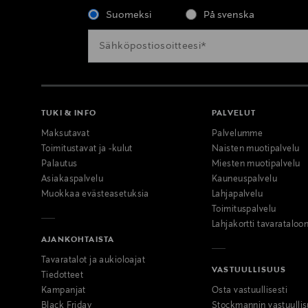
Suomeksi
På svenska
TUKI & INFO
PALVELUT
Maksutavat
Palvelumme
Toimitustavat ja -kulut
Naisten muotipalvelu
Palautus
Miesten muotipalvelu
Asiakaspalvelu
Kauneuspalvelu
Muokkaa evästeasetuksia
Lahjapalvelu
Toimituspalvelu
Lahjakortti tavarataloo
AJANKOHTAISTA
Tavaratalot ja aukioloajat
VASTUULLISUUS
Tiedotteet
Kampanjat
Osta vastuullisesti
Black Friday
Stockmannin vastuullis