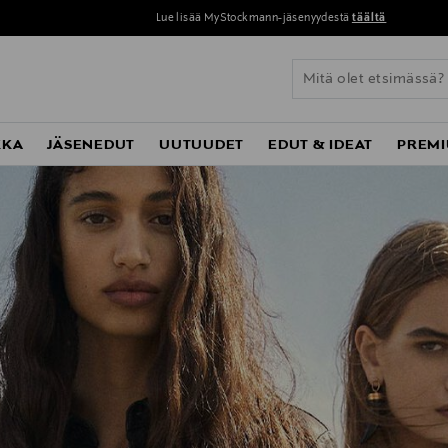
Lue lisää MyStockmann-jäsenyydestä
täältä
KKA
JÄSENEDUT
UUTUUDET
EDUT & IDEAT
PREMI