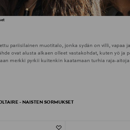
set
ttu pariisilainen muotitalo, jonka sydän on villi, vapaa
ähde ovat alusta alkaen olleet vastakohdat, kuten yö ja 
aan merkki pyrkii kuitenkin kaatamaan turhia raja-aitoja 
moderneja klassikoita, jotka sopivat sekä töihin että vap
, mutta silti aikaa kestäville vaatteille on ominaista ensi
 ja pehmeäksi pesty puuvilla.
LTAIRE - NAISTEN SORMUKSET