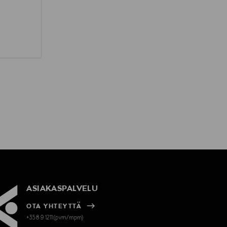
ASIAKASPALVELU
OTA YHTEYTTÄ
+358 9 1211(pvm/mpm)