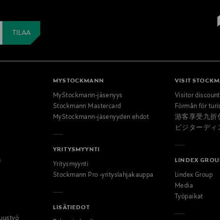
MYSTOCKMANN
VISIT STOCK
MyStockmann-jäsenyys
Visitor discoun
Stockmann Mastercard
Förmån för turi
MyStockmann-jäsenyyden ehdot
游客享受九折
ビジターディ
YRITYSMYYNTI
n
LINDEX GROU
Yritysmyynti
Stockmann Pro -yrityslahjakauppa
Lindex Group
Media
Työpaikat
LISÄTIEDOT
uustyö