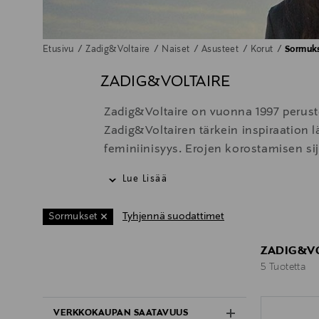
Etusivu
Zadig&Voltaire
Naiset
Asusteet
Korut
Sormuk
ZADIG&VOLTAIRE
Zadig&Voltaire on vuonna 1997 peruste
Zadig&Voltairen tärkein inspiraation l
feminiinisyys. Erojen korostamisen sij
aikakaudet ja tyylit sekoittuvat.
Lue Lisää
Tällä filosofialla syntyy vaatekaapin 
Tyhjennä suodattimet
Sormukset
rosoista ranskalaistyyliä. Muodikkaille
materiaalit, kuten silkinsileä kashmir
ZADIG&VO
5 Tuotetta
5 Tuotetta
VERKKOKAUPAN SAATAVUUS