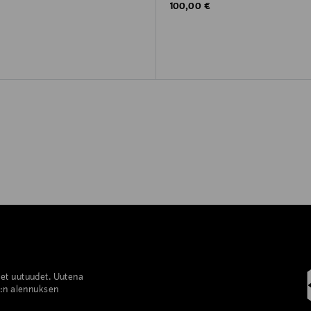
rice
Original Price
100,00 €
set uutuudet. Uutena
%:n alennuksen