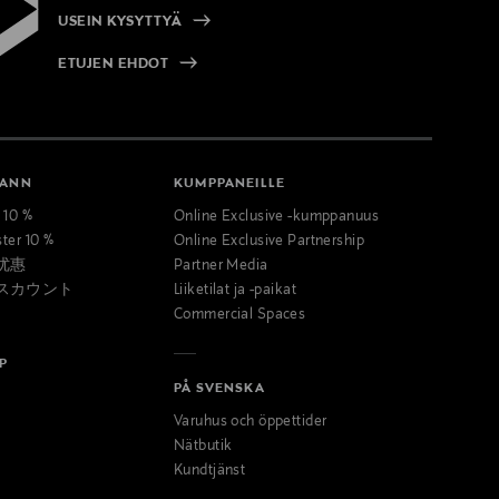
USEIN KYSYTTYÄ
ETUJEN EHDOT
MANN
KUMPPANEILLE
t 10 %
Online Exclusive -kumppanuus
ster 10 %
Online Exclusive Partnership
优惠
Partner Media
スカウント
Liiketilat ja -paikat
Commercial Spaces
P
PÅ SVENSKA
Varuhus och öppettider
Nätbutik
Kundtjänst