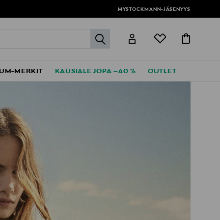
MYSTOCKMANN-JÄSENYYS
label.header.go
UM-MERKIT
KAUSIALE JOPA –40 %
OUTLET