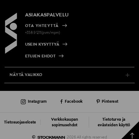
ASIAKASPALVELU
OTA YHTEYTTÄ
+358 9 1211(pvm/mpm)
USEIN KYSYTTYÄ
ETUJEN EHDOT
NÄYTÄ VALIKKO
TUKI & INFO
Instagram
Facebook
Pinterest
AJANKOHTAISTA
PALVELUT
Verkkokaupan
Tietoturva ja
Tietosuojaseloste
sopimusehdot
evästeiden käyttö
VASTUULLISUUS
Takai
©
2026 All rights reserved