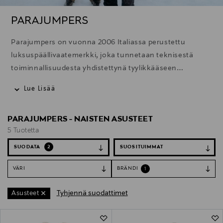
PARAJUMPERS
Parajumpers on vuonna 2006 Italiassa perustettu
luksuspäällivaatemerkki, joka tunnetaan teknisestä
toiminnallisuudesta yhdistettynä tyylikkääseen
muotoiluun kestävissä takeissa ja vaatteissa
Lue Lisää
PARAJUMPERS - NAISTEN ASUSTEET
5 Tuotetta
SUODATA
2
VÄRI
BRÄNDI
1
Tyhjennä suodattimet
Asusteet
5 Tuotetta