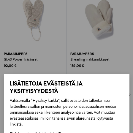
PARAJUMPERS
PARAJUMPERS
GL40 Power -käsineet
Shearling-nahkarukkaset
Original Price
Original Price
92,00 €
159,00 €
LISÄTIETOJA EVÄSTEISTÄ JA
YKSITYISYYDESTÄ
Valitsemalla “Hyväksy kaikki”, sallit evästeiden tallentamisen
laitteellesi sisällön ja mainosten personointia, sosiaalisen median
ominaisuuksia sekä liikenteen analysointia varten. Voit muuttaa
evästeasetuksiasi milloin tahansa sivun alareunasta löytyvästä
linkistä.