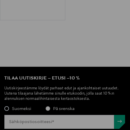
TILAA UUTISKIRJE
–
ETUSI
–
10 %
Uutiskirjeestämme löydät parhaat edut ja ajankohtaiset uutuudet.
Uutena tilaajana lähetämme sinulle etukoodin, jolla saat 10 %:n
alennuksen normaalihintaisesta kertaostoksesta.
Suomeksi
På svenska