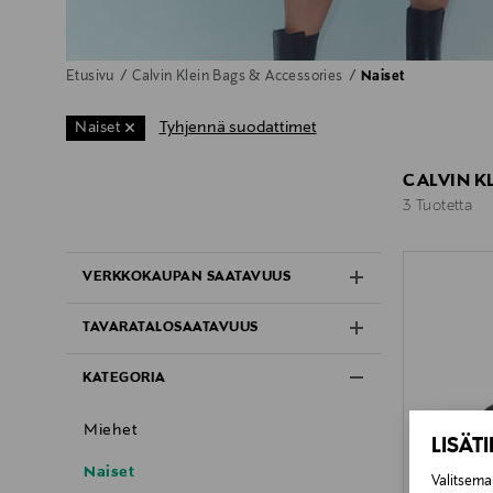
Etusivu
Calvin Klein Bags & Accessories
Naiset
Tyhjennä suodattimet
Naiset
CALVIN K
3 Tuotetta
3 Tuotetta
VERKKOKAUPAN SAATAVUUS
TAVARATALOSAATAVUUS
KATEGORIA
Miehet
LISÄT
Naiset
Valitsemal