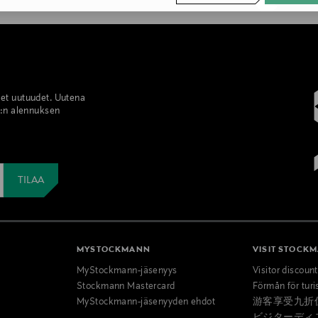
set uutuudet. Uutena
%:n alennuksen
MYSTOCKMANN
VISIT STOCK
MyStockmann-jäsenyys
Visitor discoun
Stockmann Mastercard
Förmån för turi
MyStockmann-jäsenyyden ehdot
游客享受九折
ビジターディ