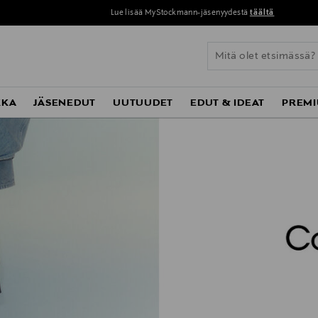
Lue lisää MyStockmann-jäsenyydestä
täältä
KKA
JÄSENEDUT
UUTUUDET
EDUT & IDEAT
PREMI