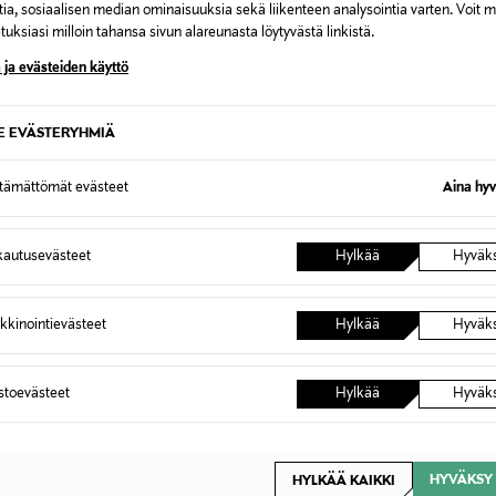
tia, sosiaalisen median ominaisuuksia sekä liikenteen analysointia varten. Voit 
uksiasi milloin tahansa sivun alareunasta löytyvästä linkistä.
 ja evästeiden käyttö
SE EVÄSTERYHMIÄ
PONKITUOTE
JÄSENETU –22%
LEIN BAGS & ACCESSORIES
CALVIN KLEIN BAGS & ACCESSO
ttämättömät evästeet
Aina hyv
muter -tietokonelaukku
Raised Commuter -tietokonelaukk
rice
Discounted Price
Original Price
109,00 €
139,90 €
autusevästeet
Hylkää
Hyväk
kkinointievästeet
Hylkää
Hyväk
astoevästeet
Hylkää
Hyväk
HYVÄKSY 
HYLKÄÄ KAIKKI