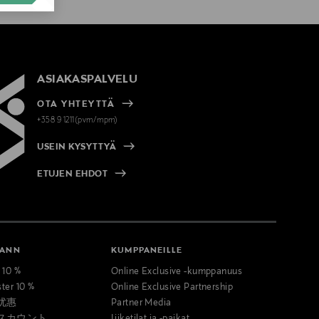
ASIAKASPALVELU
OTA YHTEYTTÄ
+358 9 1211(pvm/mpm)
USEIN KYSYTTYÄ
ETUJEN EHDOT
MANN
KUMPPANEILLE
t 10 %
Online Exclusive -kumppanuus
ster 10 %
Online Exclusive Partnership
优惠
Partner Media
スカウント
Liiketilat ja -paikat