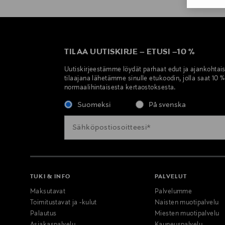
TILAA UUTISKIRJE
–
ETUSI
–
10 %
Uutiskirjeestämme löydät parhaat edut ja ajankohtai
tilaajana lähetämme sinulle etukoodin, jolla saat 10 
normaalihintaisesta kertaostoksesta.
Suomeksi
På svenska
TUKI & INFO
PALVELUT
Maksutavat
Palvelumme
Toimitustavat ja -kulut
Naisten muotipalvelu
Palautus
Miesten muotipalvelu
Asiakaspalvelu
Kauneuspalvelu