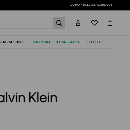
MYSTOCKMANN-JÄSENYYS
label.header.go
UM-MERKIT
KAUSIALE JOPA –40 %
OUTLET