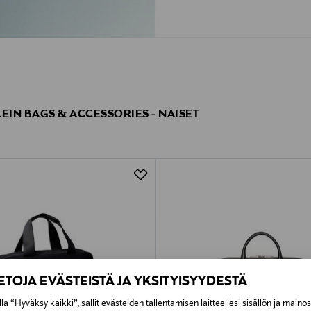
LEIN BAGS & ACCESSORIES - NAISET
IETOJA EVÄSTEISTÄ JA YKSITYISYYDESTÄ
la “Hyväksy kaikki”, sallit evästeiden tallentamisen laitteellesi sisällön ja maino