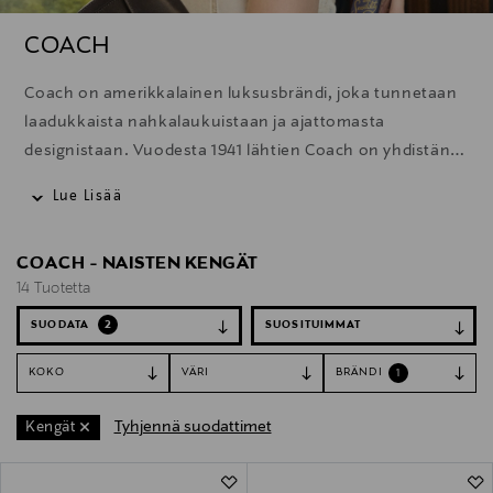
COACH
Coach on amerikkalainen luksusbrändi, joka tunnetaan
laadukkaista nahkalaukuistaan ja ajattomasta
designistaan. Vuodesta 1941 lähtien Coach on yhdistänyt
käsityötaidon, modernin tyylin ja arjen
Lue Lisää
käytännöllisyyden.
COACH - NAISTEN KENGÄT
14 Tuotetta
SUODATA
2
KOKO
VÄRI
BRÄNDI
1
Tyhjennä suodattimet
Kengät
14 Tuotetta