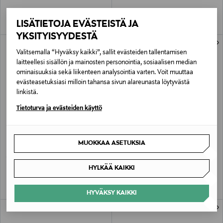
LISÄTIETOJA EVÄSTEISTÄ JA
YKSITYISYYDESTÄ
Valitsemalla “Hyväksy kaikki”, sallit evästeiden tallentamisen
laitteellesi sisällön ja mainosten personointia, sosiaalisen median
ominaisuuksia sekä liikenteen analysointia varten. Voit muuttaa
evästeasetuksiasi milloin tahansa sivun alareunasta löytyvästä
linkistä.
Tietoturva ja evästeiden käyttö
ALE –40%
COACH
COACH
MUOKKAA ASETUKSIA
Lowline-nahkatennarit
Soho-sneakerit
Original Price
Discounted Price
Original Price
139,00 €
87,00 €
145,00 €
HYLKÄÄ KAIKKI
HYVÄKSY KAIKKI