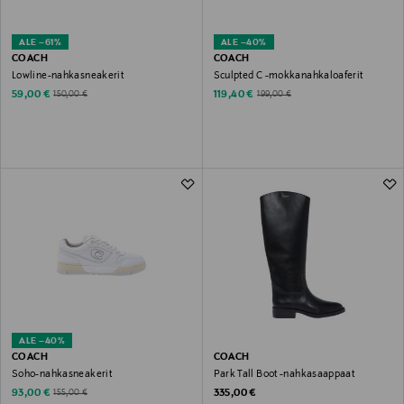
ALE –61%
ALE –40%
COACH
COACH
Lowline-nahkasneakerit
Sculpted C -mokkanahkaloaferit
Discounted Price
Discounted Price
Original Price
Original Price
59,00 €
119,40 €
150,00 €
199,00 €
ALE –40%
COACH
COACH
Soho-nahkasneakerit
Park Tall Boot -nahkasaappaat
Discounted Price
Original Price
Original Price
93,00 €
335,00 €
155,00 €