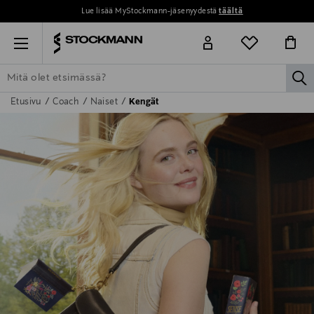
Lue lisää MyStockmann-jäsenyydestä
täältä
Menu
la
Etusivu
Coach
Naiset
Kengät
ETSI KAIKKI
NAISET
MIEHET
LAPSET
KOTI
KOSMETIIK