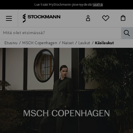
Lue lisää MyStockmann-jäsenyydestä
täältä
Menu
la
Etusivu
MSCH Copenhagen
Naiset
Laukut
Käsilaukut
ETSI KAIKKI
NAISET
MIEHET
LAPSET
KOTI
KOSMETIIK