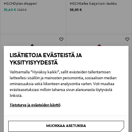
MSCHDylan-shopperi
MSCHSafea Sasja Icon -laukku
Discounted Price
Original Price
Original Price
35,40 €
59,95 €
59,95 €
LISÄTIETOJA EVÄSTEISTÄ JA
YKSITYISYYDESTÄ
Valitsemalla “Hyväksy kaikki”, sallit evästeiden tallentamisen
laitteellesi sisällön ja mainosten personointia, sosiaalisen median
ominaisuuksia sekä liikenteen analysointia varten. Voit muuttaa
evästeasetuksiasi milloin tahansa sivun alareunasta löytyvästä
ETUKUPONKITUOTE
UUTTA
ETUKUPONKITUOTE
UUTTA
MSCH COPENHAGEN
MSCH COPENHAGEN
linkistä.
MSCHSafea Sasja Icon -laukku
MSCHSasja Icon Shopper -laukku
Tietoturva ja evästeiden käyttö
Original Price
Original Price
59,95 €
49,95 €
MUOKKAA ASETUKSIA