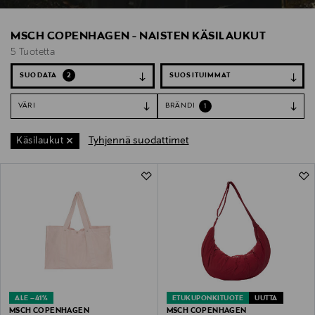
MSCH COPENHAGEN - NAISTEN KÄSILAUKUT
5 Tuotetta
SUODATA
2
VÄRI
BRÄNDI
1
Tyhjennä suodattimet
Käsilaukut
5 Tuotetta
ALE –41%
ETUKUPONKITUOTE
UUTTA
MSCH COPENHAGEN
MSCH COPENHAGEN