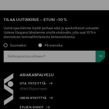
TILAA UUTISKIRJE
–
ETUSI
–
10 %
Uutiskirjeestämme löydät parhaat edut ja ajankohtaiset uutuudet.
Uutena tilaajana lähetämme sinulle etukoodin, jolla saat 10 %:n
alennuksen normaalihintaisesta kertaostoksesta.
Suomeksi
På svenska
ASIAKASPALVELU
OTA YHTEYTTÄ
+358 9 1211(pvm/mpm)
USEIN KYSYTTYÄ
ETUJEN EHDOT