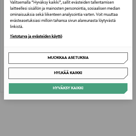
Valitsemalla “Hyväksy kaikki”, sallit evästeiden tallentamisen
laitteellesi sisällön ja mainosten personointia, sosiaalisen median
ominaisuuksia sekä liikenteen analysointia varten. Voit muuttaa
evästeasetuksiasi milloin tahansa sivun alareunasta löytyvästä
linkistä.
Tietoturva ja evästeiden käyttö
ETUKUPONKITUOTE
UUTTA
TIGER OF SWEDEN
MUOKKAA ASETUKSIA
Foru Top Handle -nahkalaukku
Original Price
399,00 €
HYLKÄÄ KAIKKI
HYVÄKSY KAIKKI