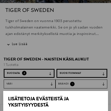
TIGER OF SWEDEN
Tiger of Sweden on vuonna 1903 perustettu
tukholmalainen vaatemerkki. Se on jo yli sadan vuoden
ajan edistänyt merkityksellistä muotia ja inspiroinut
kuluttajia ilmaisemaan itseään ja tekemään elämästään
Lue Lisää
omannäköisensä.
TIGER OF SWEDEN - NAISTEN KÄSILAUKUT
1 Tuotetta
SUODATA
2
VÄRI
BRÄNDI
1
Tyhjennä suodattimet
Käsilaukut
LISÄTIETOJA EVÄSTEISTÄ JA
YKSITYISYYDESTÄ
1 Tuotetta