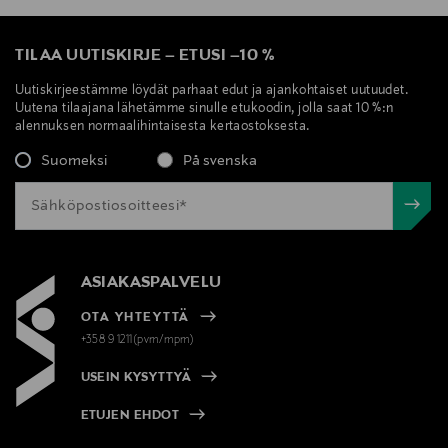
TILAA UUTISKIRJE
–
ETUSI
–
10 %
Uutiskirjeestämme löydät parhaat edut ja ajankohtaiset uutuudet.
Uutena tilaajana lähetämme sinulle etukoodin, jolla saat 10 %:n
alennuksen normaalihintaisesta kertaostoksesta.
Suomeksi
På svenska
ASIAKASPALVELU
OTA YHTEYTTÄ
+358 9 1211(pvm/mpm)
USEIN KYSYTTYÄ
ETUJEN EHDOT