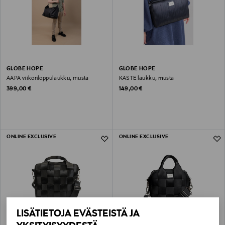
GLOBE HOPE
GLOBE HOPE
AAPA viikonloppulaukku, musta
KASTE laukku, musta
Original Price
Original Price
399,00 €
149,00 €
ONLINE EXCLUSIVE
ONLINE EXCLUSIVE
LISÄTIETOJA EVÄSTEISTÄ JA