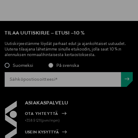
TILAA UUTISKIRJE
–
ETUSI
–
10 %
Uutiskirjeestämme löydät parhaat edut ja ajankohtaiset uutuudet.
Uutena tilaajana lähetämme sinulle etukoodin, jolla saat 10 %:n
alennuksen normaalihintaisesta kertaostoksesta.
Suomeksi
På svenska
ASIAKASPALVELU
OTA YHTEYTTÄ
+358 9 1211(pvm/mpm)
USEIN KYSYTTYÄ