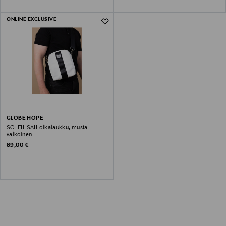
ONLINE EXCLUSIVE
GLOBE HOPE
SOLEIL SAIL olkalaukku, musta-
valkoinen
Original Price
89,00 €