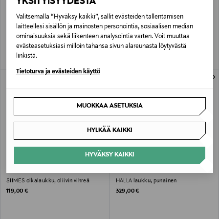
YKSITYISYYDESTÄ
ALE –10%
GLOBE HOPE
GLOBE HOPE
Valitsemalla “Hyväksy kaikki”, sallit evästeiden tallentamisen
HALLA laukku, musta
HILLA laukku, musta
laitteellesi sisällön ja mainosten personointia, sosiaalisen median
Original Price
Discounted Price
Original Price
329,00 €
260,10 €
289,00 €
ominaisuuksia sekä liikenteen analysointia varten. Voit muuttaa
evästeasetuksiasi milloin tahansa sivun alareunasta löytyvästä
linkistä.
Tietoturva ja evästeiden käyttö
ONLINE EXCLUSIVE
ONLINE EXCLUSIVE
MUOKKAA ASETUKSIA
HYLKÄÄ KAIKKI
HYVÄKSY KAIKKI
GLOBE HOPE
GLOBE HOPE
SIIMES olkalaukku, oliivin vihreä
HALLA laukku, punainen
Original Price
Original Price
119,00 €
329,00 €