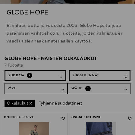
GLOBE HOPE
Ei mitään uutta jo vuodesta 2003. Globe Hope tarjoaa
paremman vaihtoehdon. Tuotteita, joiden valmistus ei
vaadi uusien raakamateriaalien käyttöä.
GLOBE HOPE - NAISTEN OLKALAUKUT
7 Tuotetta
SUODATA
2
VÄRI
BRÄNDI
1
Tyhjennä suodattimet
Olkalaukut
7 Tuotetta
ONLINE EXCLUSIVE
ONLINE EXCLUSIVE