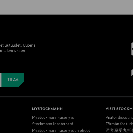
set uutuudet. Uutena
%:n alennuksen
MYSTOCKMANN
VISIT STOCK
MyStockmann-jäsenyys
Visitor discoun
Stockmann Mastercard
Förmån för turi
MyStockmann-jäsenyyden ehdot
游客享受九折