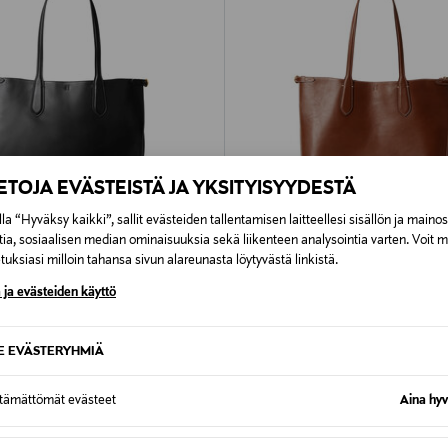
IETOJA EVÄSTEISTÄ JA YKSITYISYYDESTÄ
la “Hyväksy kaikki”, sallit evästeiden tallentamisen laitteellesi sisällön ja maino
tia, sosiaalisen median ominaisuuksia sekä liikenteen analysointia varten. Voit 
uksiasi milloin tahansa sivun alareunasta löytyvästä linkistä.
PONKITUOTE
ETUKUPONKITUOTE
 ja evästeiden käyttö
LPH LAUREN
POLO RALPH LAUREN
e -nahkalaukku
Tote Large -nahkalaukku
rice
Original Price
795,00 €
SE EVÄSTERYHMIÄ
ttämättömät evästeet
Aina hyv