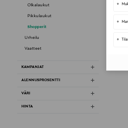
+
Muk
Olkalaukut
Pikkulaukut
+
Mar
Shopperit
Urheilu
+
Til
Vaatteet
KAMPANJAT
ALENNUSPROSENTTI
VÄRI
HINTA