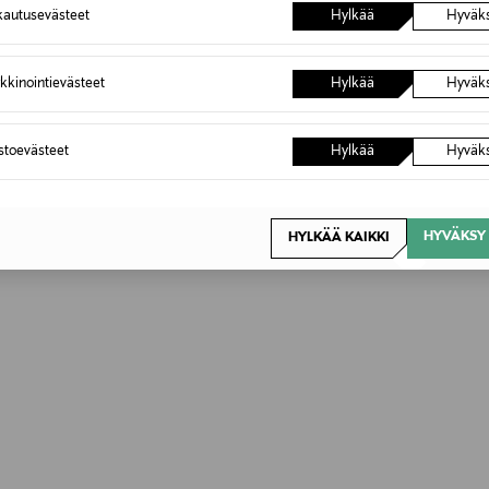
autusevästeet
Hylkää
Hyväk
kkinointievästeet
Hylkää
Hyväk
astoevästeet
Hylkää
Hyväk
HYVÄKSY 
HYLKÄÄ KAIKKI