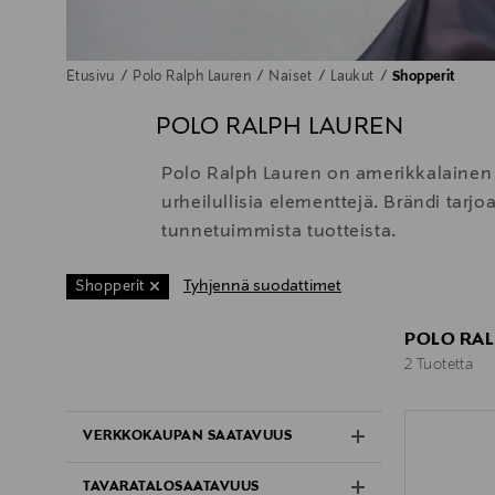
Etusivu
Polo Ralph Lauren
Naiset
Laukut
Shopperit
POLO RALPH LAUREN
Polo Ralph Lauren on amerikkalainen m
urheilullisia elementtejä. Brändi tarjo
tunnetuimmista tuotteista.
Tyhjennä suodattimet
Shopperit
POLO RAL
2 Tuotetta
2 Tuotetta
VERKKOKAUPAN SAATAVUUS
TAVARATALOSAATAVUUS