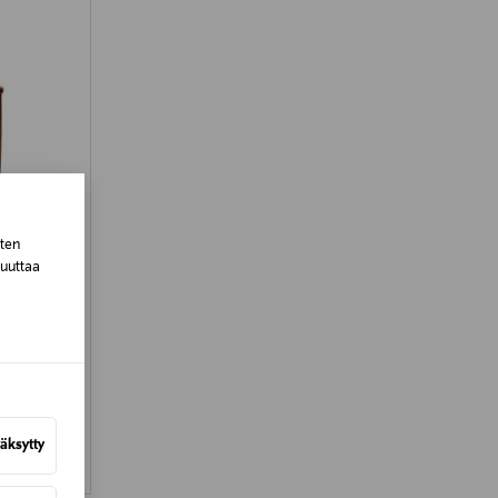
sten
muuttaa
äksytty