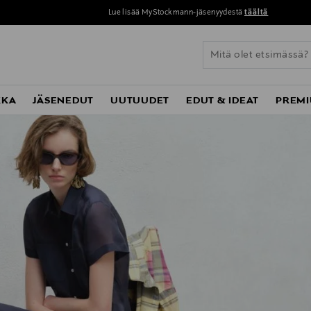
Lue lisää MyStockmann-jäsenyydestä
täältä
KKA
JÄSENEDUT
UUTUUDET
EDUT & IDEAT
PREMI