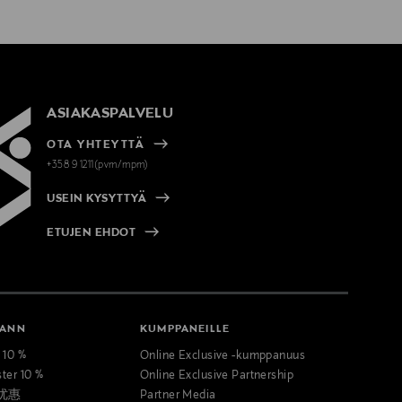
ASIAKASPALVELU
OTA YHTEYTTÄ
+358 9 1211(pvm/mpm)
USEIN KYSYTTYÄ
ETUJEN EHDOT
MANN
KUMPPANEILLE
t 10 %
Online Exclusive -kumppanuus
ster 10 %
Online Exclusive Partnership
优惠
Partner Media