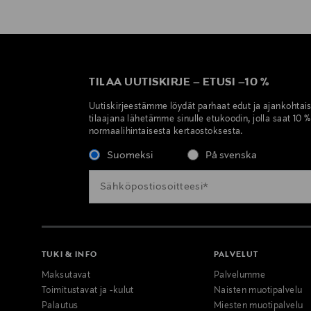
TILAA UUTISKIRJE
–
ETUSI
–
10 %
Uutiskirjeestämme löydät parhaat edut ja ajankohtai
tilaajana lähetämme sinulle etukoodin, jolla saat 10 
normaalihintaisesta kertaostoksesta.
Suomeksi
På svenska
TUKI & INFO
PALVELUT
Maksutavat
Palvelumme
Toimitustavat ja -kulut
Naisten muotipalvelu
Palautus
Miesten muotipalvelu