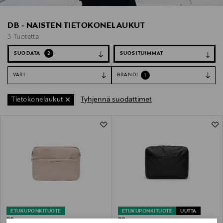
DB - NAISTEN TIETOKONELAUKUT
3 Tuotetta
SUODATA
2
VÄRI
BRÄNDI
1
Tyhjennä suodattimet
Tietokonelaukut
3 Tuotetta
ETUKUPONKITUOTE
ETUKUPONKITUOTE
UUTTA
DB
DB