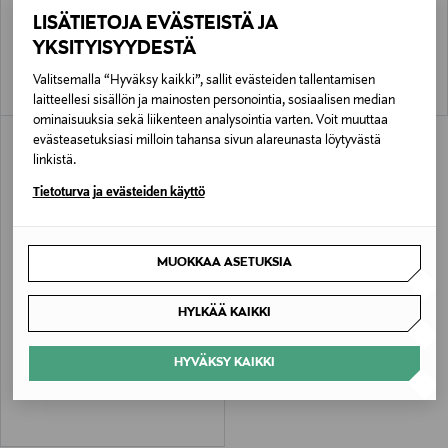
Ramverk 16" - kannettavan
Ramverk 16" -tietokonelaukku
LISÄTIETOJA EVÄSTEISTÄ JA
suojakotelo
Original Price
149,00 €
YKSITYISYYDESTÄ
Original Price
99,00 €
Valitsemalla “Hyväksy kaikki”, sallit evästeiden tallentamisen
laitteellesi sisällön ja mainosten personointia, sosiaalisen median
ominaisuuksia sekä liikenteen analysointia varten. Voit muuttaa
evästeasetuksiasi milloin tahansa sivun alareunasta löytyvästä
linkistä.
Tietoturva ja evästeiden käyttö
MUOKKAA ASETUKSIA
ETUKUPONKITUOTE
HYLKÄÄ KAIKKI
DB
Ramverk 16" - kannettavan
suojakotelo
HYVÄKSY KAIKKI
Original Price
99,00 €