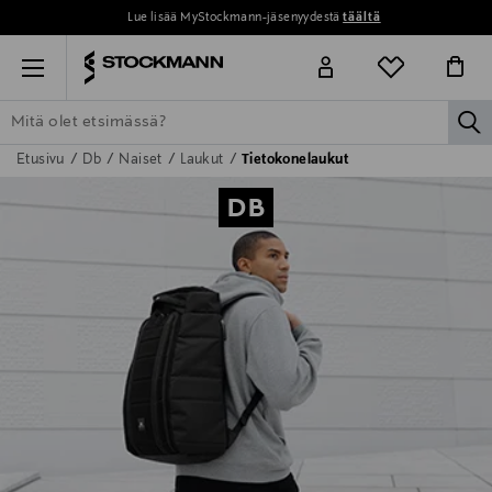
Lue lisää MyStockmann-jäsenyydestä
täältä
Menu
la
Etusivu
Db
Naiset
Laukut
Tietokonelaukut
ETSI KAIKKI
NAISET
MIEHET
LAPSET
KOTI
KOSMETIIK
DB