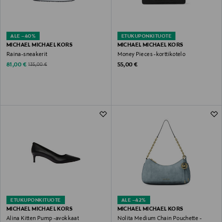
ALE –40%
ETUKUPONKITUOTE
MICHAEL MICHAEL KORS
MICHAEL MICHAEL KORS
Raina-sneakerit
Money Pieces -korttikotelo
Discounted Price
Original Price
Original Price
81,00 €
55,00 €
135,00 €
ETUKUPONKITUOTE
ALE –42%
MICHAEL MICHAEL KORS
MICHAEL MICHAEL KORS
Alina Kitten Pump -avokkaat
Nolita Medium Chain Pouchette -