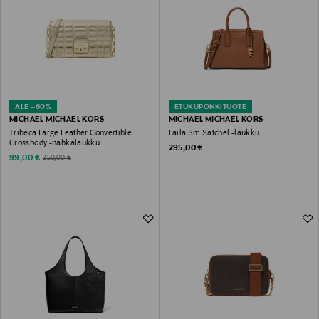
ALE –60%
ETUKUPONKITUOTE
MICHAEL MICHAEL KORS
MICHAEL MICHAEL KORS
Tribeca Large Leather Convertible
Laila Sm Satchel -laukku
Crossbody -nahkalaukku
Original Price
295,00 €
Discounted Price
Original Price
99,00 €
250,00 €