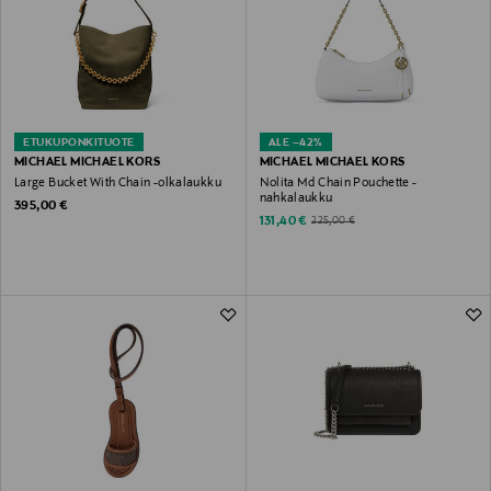
ETUKUPONKITUOTE
ALE –42%
MICHAEL MICHAEL KORS
MICHAEL MICHAEL KORS
Large Bucket With Chain -olkalaukku
Nolita Md Chain Pouchette -
nahkalaukku
Original Price
395,00 €
Discounted Price
Original Price
131,40 €
225,00 €