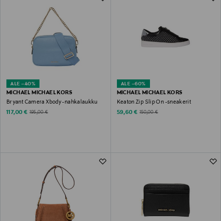
ALE –40%
ALE –60%
MICHAEL MICHAEL KORS
MICHAEL MICHAEL KORS
Bryant Camera Xbody -nahkalaukku
Keaton Zip Slip On -sneakerit
Discounted Price
Discounted Price
Original Price
Original Price
117,00 €
59,60 €
195,00 €
150,00 €