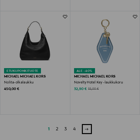
ETUKUPONKITUOTE
ALE –40%
MICHAEL MICHAEL KORS
MICHAEL MICHAEL KORS
Nolita-olkalaukku
Novelty Hotel Key -laukkukoru
Original Price
Discounted Price
Original Price
450,00 €
32,90 €
55,00 €
1
2
3
4