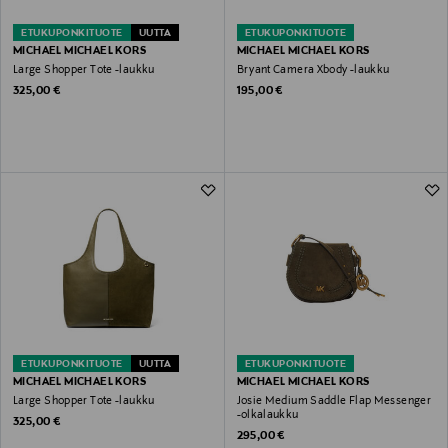
ETUKUPONKITUOTE
UUTTA
ETUKUPONKITUOTE
MICHAEL MICHAEL KORS
MICHAEL MICHAEL KORS
Large Shopper Tote -laukku
Bryant Camera Xbody -laukku
Original Price
Original Price
325,00 €
195,00 €
ETUKUPONKITUOTE
UUTTA
ETUKUPONKITUOTE
MICHAEL MICHAEL KORS
MICHAEL MICHAEL KORS
Large Shopper Tote -laukku
Josie Medium Saddle Flap Messenger
-olkalaukku
Original Price
325,00 €
Original Price
295,00 €