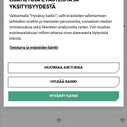
YKSITYISYYDESTÄ
Valitsemalla “Hyväksy kaikki”, sallit evästeiden tallentamisen
laitteellesi sisällön ja mainosten personointia, sosiaalisen median
ominaisuuksia sekä liikenteen analysointia varten. Voit muuttaa
evästeasetuksiasi milloin tahansa sivun alareunasta löytyvästä
linkistä.
Tietoturva ja evästeiden käyttö
MUOKKAA ASETUKSIA
ETUKUPONKITUOTE
ETUKUPONKITUOTE
UUTTA
MICHAEL MICHAEL KORS
MICHAEL MICHAEL KORS
HYLKÄÄ KAIKKI
Laila Sm Satchel -laukku
Hamilton Moderne Small Ew Tote -
olkalaukku
Original Price
295,00 €
HYVÄKSY KAIKKI
Original Price
295,00 €