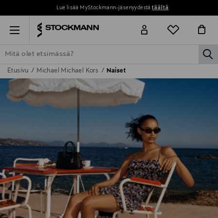
Lue lisää MyStockmann-jäsenyydestä
täältä
Menu
la
Etusivu
Michael Michael Kors
Naiset
ETSI KAIKKI
NAISET
MIEHET
LAPSET
KOTI
KOSMETIIK