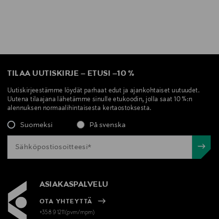
TILAA UUTISKIRJE
–
ETUSI
–
10 %
Uutiskirjeestämme löydät parhaat edut ja ajankohtaiset uutuudet.
Uutena tilaajana lähetämme sinulle etukoodin, jolla saat 10 %:n
alennuksen normaalihintaisesta kertaostoksesta.
Suomeksi
På svenska
ASIAKASPALVELU
OTA YHTEYTTÄ
+358 9 1211(pvm/mpm)