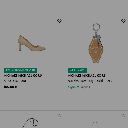
ETUKUPONKITUOTE
ALE –40%
MICHAEL MICHAEL KORS
MICHAEL MICHAEL KORS
Alina-avokkaat
Novelty Hotel Key -laukkukoru
Original Price
Discounted Price
Original Price
145,00 €
32,90 €
55,00 €