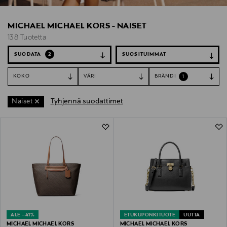
MICHAEL MICHAEL KORS - NAISET
138 Tuotetta
SUODATA
2
KOKO
VÄRI
BRÄNDI
1
Tyhjennä suodattimet
Naiset
138 Tuotetta
ALE –41%
ETUKUPONKITUOTE
UUTTA
MICHAEL MICHAEL KORS
MICHAEL MICHAEL KORS