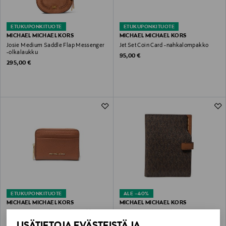
ETUKUPONKITUOTE
ETUKUPONKITUOTE
MICHAEL MICHAEL KORS
MICHAEL MICHAEL KORS
Josie Medium Saddle Flap Messenger
Jet Set Coin Card -nahkalompakko
-olkalaukku
Original Price
95,00 €
Original Price
295,00 €
ETUKUPONKITUOTE
ALE –40%
MICHAEL MICHAEL KORS
MICHAEL MICHAEL KORS
Jet Set Coin Card -nahkalompakko
Jet Set Travel -passikotelo
Original Price
Discounted Price
Original Price
95,00 €
56,90 €
LISÄTIETOJA EVÄSTEISTÄ JA
95,00 €