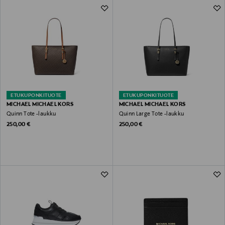
ETUKUPONKITUOTE
ETUKUPONKITUOTE
MICHAEL MICHAEL KORS
MICHAEL MICHAEL KORS
Quinn Tote -laukku
Quinn Large Tote -laukku
Original Price
Original Price
250,00 €
250,00 €