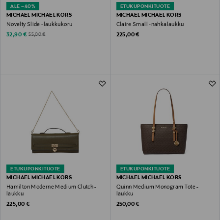
ALE –40%
ETUKUPONKITUOTE
MICHAEL MICHAEL KORS
MICHAEL MICHAEL KORS
Novelty Slide -laukkukoru
Claire Small -nahkalaukku
Discounted Price
Original Price
Original Price
32,90 €
225,00 €
55,00 €
ETUKUPONKITUOTE
ETUKUPONKITUOTE
MICHAEL MICHAEL KORS
MICHAEL MICHAEL KORS
Hamilton Moderne Medium Clutch -
Quinn Medium Monogram Tote -
laukku
laukku
Original Price
Original Price
225,00 €
250,00 €