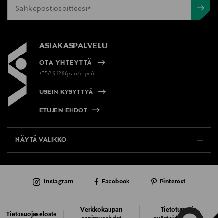
ASIAKASPALVELU
OTA YHTEYTTÄ
+358 9 1211(pvm/mpm)
USEIN KYSYTTYÄ
ETUJEN EHDOT
NÄYTÄ VALIKKO
TUKI & INFO
Instagram
Facebook
Pinterest
AJANKOHTAISTA
PALVELUT
Verkkokaupan
Tietoturva ja
Tietosuojaseloste