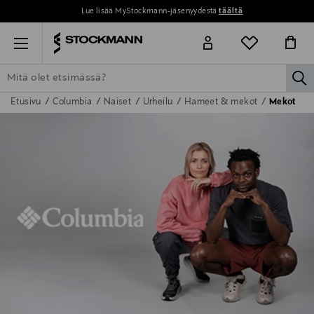
Lue lisää MyStockmann-jäsenyydestä
täältä
Menu
la
Etusivu
Columbia
Naiset
Urheilu
Hameet & mekot
Mekot
ETSI KAIKKI
NAISET
MIEHET
LAPSET
KOTI
KOSMETIIK