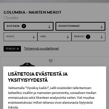
COLUMBIA - NAISTEN MEKOT
1 Tuotetta
SUODATA
2
KOKO
VÄRI
BRÄNDI
1
Tyhjennä suodattimet
Mekot
1 Tuotetta
LISÄTIETOJA EVÄSTEISTÄ JA
YKSITYISYYDESTÄ
Valitsemalla “Hyväksy kaikki”, sallit evästeiden tallentamisen
laitteellesi sisällön ja mainosten personointia, sosiaalisen median
ominaisuuksia sekä liikenteen analysointia varten. Voit muuttaa
evästeasetuksiasi milloin tahansa sivun alareunasta löytyvästä
ALE –40%
COLUMBIA
linkistä.