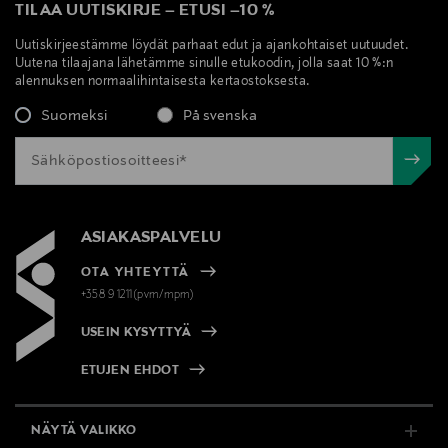
TILAA UUTISKIRJE
–
ETUSI
–
10 %
Uutiskirjeestämme löydät parhaat edut ja ajankohtaiset uutuudet.
Uutena tilaajana lähetämme sinulle etukoodin, jolla saat 10 %:n
alennuksen normaalihintaisesta kertaostoksesta.
Suomeksi
På svenska
ASIAKASPALVELU
OTA YHTEYTTÄ
+358 9 1211(pvm/mpm)
USEIN KYSYTTYÄ
ETUJEN EHDOT
NÄYTÄ VALIKKO