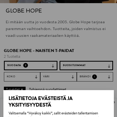
GLOBE HOPE
Ei mitään uutta jo vuodesta 2003. Globe Hope tarjoaa
paremman vaihtoehdon. Tuotteita, joiden valmistus ei
vaadi uusien raakamateriaalien käyttöä.
GLOBE HOPE - NAISTEN T-PAIDAT
2 Tuotetta
SUODATA
2
KOKO
VÄRI
BRÄNDI
1
Tyhjennä suodattimet
T-paidat
LISÄTIETOJA EVÄSTEISTÄ JA
2 Tuotetta
ONLINE EXCLUSIVE
ONLINE EXCLUSIVE
YKSITYISYYDESTÄ
Valitsemalla “Hyväksy kaikki”, sallit evästeiden tallentamisen