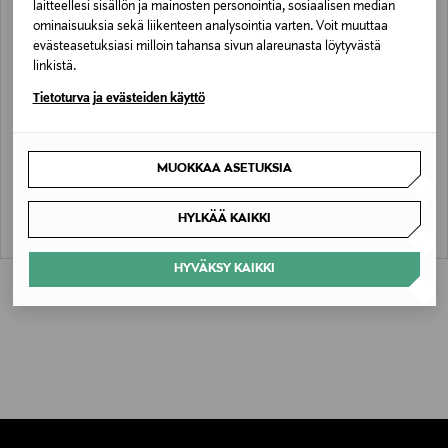
laitteellesi sisällön ja mainosten personointia, sosiaalisen median
ominaisuuksia sekä liikenteen analysointia varten. Voit muuttaa
evästeasetuksiasi milloin tahansa sivun alareunasta löytyvästä
linkistä.
Tietoturva ja evästeiden käyttö
ALE –50%
GLOBE HOPE
GLOBE HOPE
LUIRO t-paita, mecca oranssi
RIMPI t-paita, violetti
MUOKKAA ASETUKSIA
Original Price
Discounted Price
Original Price
35,00 €
17,50 €
35,00 €
HYLKÄÄ KAIKKI
HYVÄKSY KAIKKI