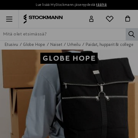
Lue lisää MyStockmann-jäsenyydestä
täältä
Menu
la
Etusivu
Globe Hope
Naiset
Urheilu
Paidat, hupparit & colleget
ETSI KAIKKI
NAISET
MIEHET
LAPSET
KOTI
KOSMETIIK
GLOBE HOPE