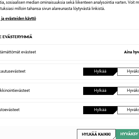
tia, sosiaalisen median ominaisuuksia sekä liikenteen analysointia varten. Voit 
uksiasi milloin tahansa sivun alareunasta löytyvästä linkistä.
 ja evästeiden käyttö
SE EVÄSTERYHMIÄ
ttämättömät evästeet
Aina hyv
autusevästeet
Hylkää
Hyväk
kkinointievästeet
Hylkää
Hyväk
astoevästeet
Hylkää
Hyväk
HYVÄKSY 
HYLKÄÄ KAIKKI