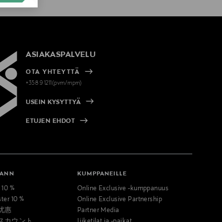
ASIAKASPALVELU
OTA YHTEYTTÄ
+358 9 1211(pvm/mpm)
USEIN KYSYTTYÄ
ETUJEN EHDOT
MANN
KUMPPANEILLE
t 10 %
Online Exclusive -kumppanuus
ster 10 %
Online Exclusive Partnership
优惠
Partner Media
スカウント
Liiketilat ja -paikat