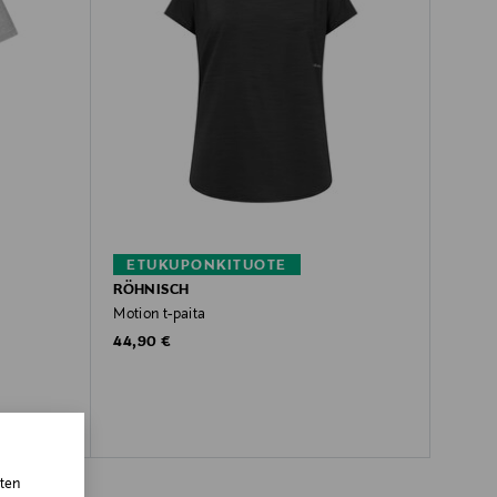
ETUKUPONKITUOTE
RÖHNISCH
Motion t-paita
Original Price
44,90 €
sten