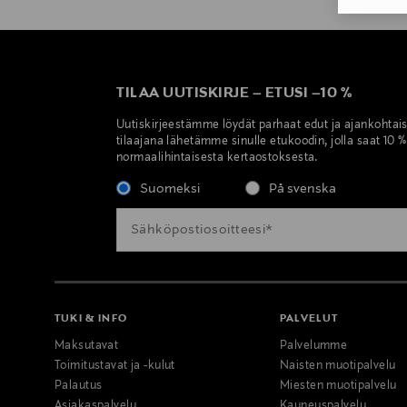
TILAA UUTISKIRJE
–
ETUSI
–
10 %
Uutiskirjeestämme löydät parhaat edut ja ajankohtai
tilaajana lähetämme sinulle etukoodin, jolla saat 10 
normaalihintaisesta kertaostoksesta.
Suomeksi
På svenska
TUKI & INFO
PALVELUT
Maksutavat
Palvelumme
Toimitustavat ja -kulut
Naisten muotipalvelu
Palautus
Miesten muotipalvelu
Asiakaspalvelu
Kauneuspalvelu