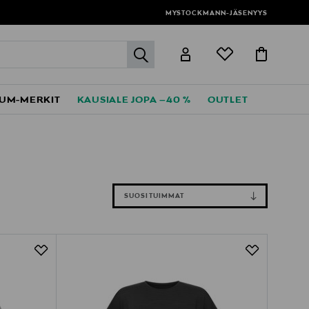
MYSTOCKMANN-JÄSENYYS
label.header.go
UM-MERKIT
KAUSIALE JOPA –40 %
OUTLET
SUOSITUIMMAT