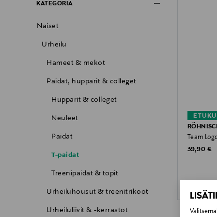
KATEGORIA
Naiset
Urheilu
Hameet & mekot
Paidat, hupparit & colleget
Hupparit & colleget
ETUKU
Neuleet
RÖHNISC
Paidat
Team Logo
Original P
39,90 €
T-paidat
Treenipaidat & topit
Urheiluhousut & treenitrikoot
LISÄT
Urheiluliivit & -kerrastot
Valitsemal