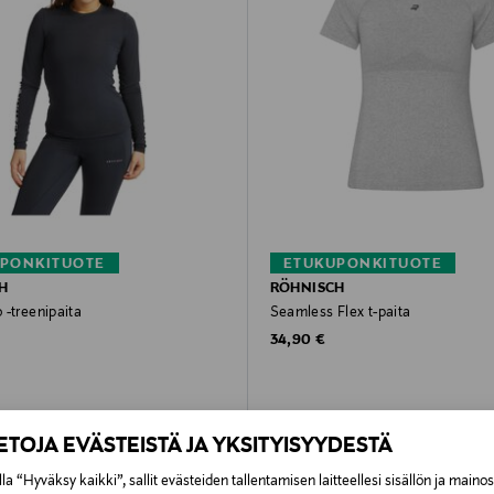
PONKITUOTE
ETUKUPONKITUOTE
H
RÖHNISCH
 -treenipaita
Seamless Flex t-paita
rice
Original Price
34,90 €
IETOJA EVÄSTEISTÄ JA YKSITYISYYDESTÄ
la “Hyväksy kaikki”, sallit evästeiden tallentamisen laitteellesi sisällön ja maino