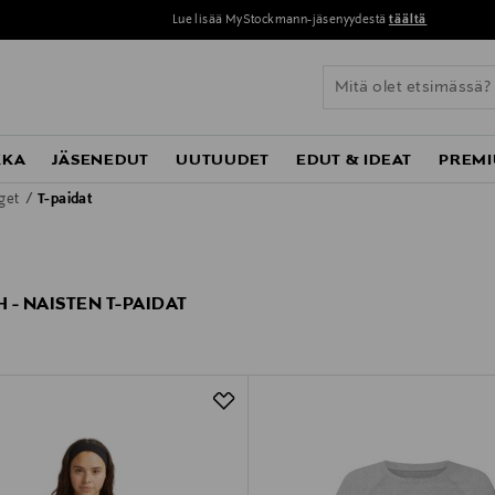
Lue lisää MyStockmann-jäsenyydestä
täältä
KKA
JÄSENEDUT
UUTUUDET
EDUT & IDEAT
PREMI
eget
T-paidat
 - NAISTEN T-PAIDAT