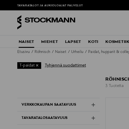
TAVARATALOT JA AUKIOLOAJAT
PALVELUT
NAISET
MIEHET
LAPSET
KOTI
KOSMETII
Etusivu
Röhnisch
Naiset
Urheilu
Paidat, hupparit & coll
Tyhjennä suodattimet
T-paidat
RÖHNISCH
3 Tuotetta
3 Tuotetta
VERKKOKAUPAN SAATAVUUS
TAVARATALOSAATAVUUS