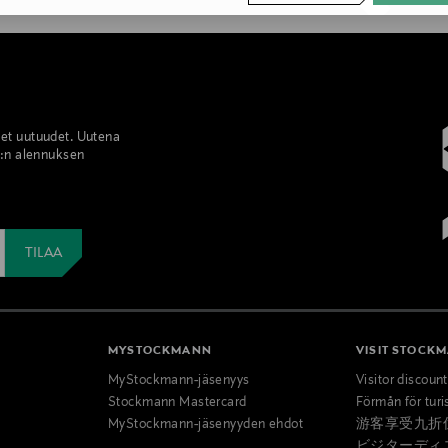
set uutuudet. Uutena
%:n alennuksen
MYSTOCKMANN
VISIT STOCK
MyStockmann-jäsenyys
Visitor discoun
Stockmann Mastercard
Förmån för turi
MyStockmann-jäsenyyden ehdot
游客享受九折
ビジターディ