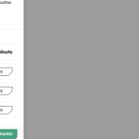
muuttaa
äksytty
sy
sy
sy
KAIKKI