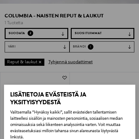
COLUMBIA - NAISTEN REPUT & LAUKUT
1 Tuotetta
SUODATA
2
VÄRI
BRÄNDI
1
Tyhjennä suodattimet
Reput & laukut
1 Tuotetta
LISÄTIETOJA EVÄSTEISTÄ JA
YKSITYISYYDESTÄ
Valitsemalla “Hyväksy kaikki”, sallit evästeiden tallentamisen
laitteellesi sisällön ja mainosten personointia, sosiaalisen median
ominaisuuksia sekä liikenteen analysointia varten. Voit muuttaa
evästeasetuksiasi milloin tahansa sivun alareunasta löytyvästä
ETUKUPONKITUOTE
COLUMBIA
linkistä.