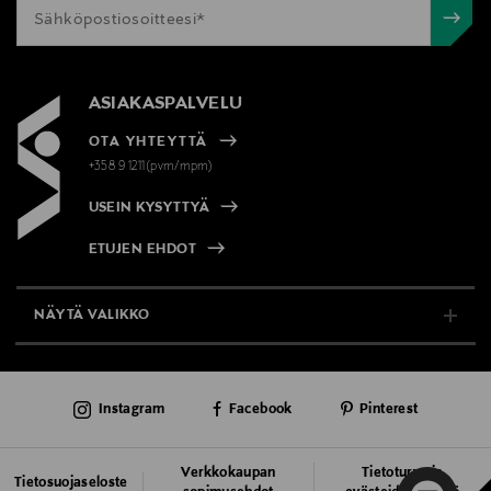
ASIAKASPALVELU
OTA YHTEYTTÄ
+358 9 1211(pvm/mpm)
USEIN KYSYTTYÄ
ETUJEN EHDOT
NÄYTÄ VALIKKO
TUKI & INFO
Instagram
Facebook
Pinterest
AJANKOHTAISTA
PALVELUT
Verkkokaupan
Tietoturva ja
Tietosuojaseloste