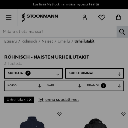
Lue lisää MyStockmann-jäsenyydestä
täältä
Menu
la
Etusivu
Röhnisch
Naiset
Urheilu
Urheilutakit
ETSI KAIKKI
NAISET
MIEHET
LAPSET
KOTI
KOSMETIIK
RÖHNISCH - NAISTEN URHEILUTAKIT
3 Tuotetta
SUODATA
2
KOKO
VÄRI
BRÄNDI
1
Tyhjennä suodattimet
Urheilutakit
3 Tuotetta