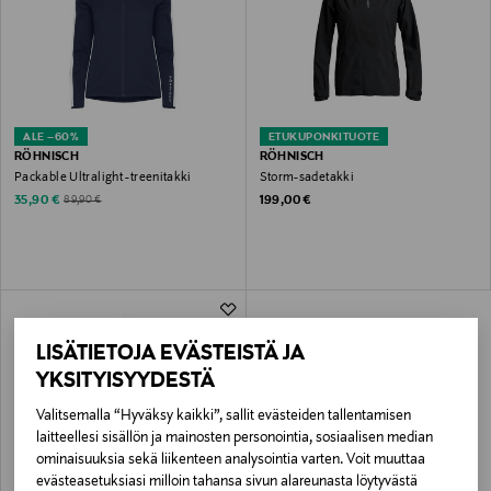
ALE –60%
ETUKUPONKITUOTE
RÖHNISCH
RÖHNISCH
Packable Ultralight -treenitakki
Storm-sadetakki
Discounted Price
Original Price
Original Price
35,90 €
199,00 €
89,90 €
LISÄTIETOJA EVÄSTEISTÄ JA
YKSITYISYYDESTÄ
Valitsemalla “Hyväksy kaikki”, sallit evästeiden tallentamisen
laitteellesi sisällön ja mainosten personointia, sosiaalisen median
ominaisuuksia sekä liikenteen analysointia varten. Voit muuttaa
evästeasetuksiasi milloin tahansa sivun alareunasta löytyvästä