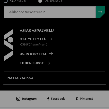
Suomeksi
På svenska
ASIAKASPALVELU
OTA YHTEYTTÄ
+358 9 1211(pvm/mpm)
USEIN KYSYTTYÄ
ETUJEN EHDOT
NÄYTÄ VALIKKO
TUKI & INFO
Instagram
Facebook
Pinterest
AJANKOHTAISTA