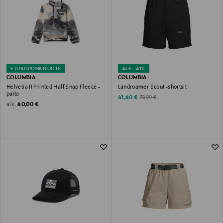
ETUKUPONKITUOTE
ALE –41%
COLUMBIA
COLUMBIA
Helvetia II Printed Half Snap Fleece -
Landroamer Scout -shortsit
paita
Discounted Price
Original Price
41,40 €
70,00 €
Original Price
alk.
40,00 €