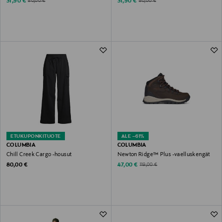
Discounted Price
Discounted Price
Original Price
Original Price
31,90 €
31,90 €
80,00 €
80,00 €
ETUKUPONKITUOTE
ALE –61%
COLUMBIA
COLUMBIA
Chill Creek Cargo -housut
Newton Ridge™ Plus -vaelluskengät
Original Price
Discounted Price
Original Price
80,00 €
47,00 €
119,00 €