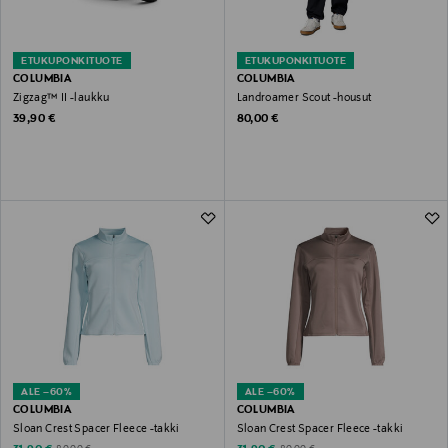
ETUKUPONKITUOTE
ETUKUPONKITUOTE
COLUMBIA
COLUMBIA
Zigzag™ II -laukku
Landroamer Scout -housut
Original Price
Original Price
39,90 €
80,00 €
ALE –60%
ALE –60%
COLUMBIA
COLUMBIA
Sloan Crest Spacer Fleece -takki
Sloan Crest Spacer Fleece -takki