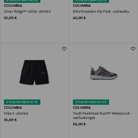
ETUKUPONKITUOTE
ETUKUPONKITUOTE
COLUMBIA
COLUMBIA
Silver Ridge™ Utility -shortsit
Echo Mountain Hip Pack -vyölaukku
Original Price
Original Price
55,00 €
45,00 €
ETUKUPONKITUOTE
ETUKUPONKITUOTE
COLUMBIA
COLUMBIA
Hike II -shortsit
Youth Peakfreak Rush™ Waterproof -
vaelluskengät
Original Price
35,00 €
Original Price
65,00 €