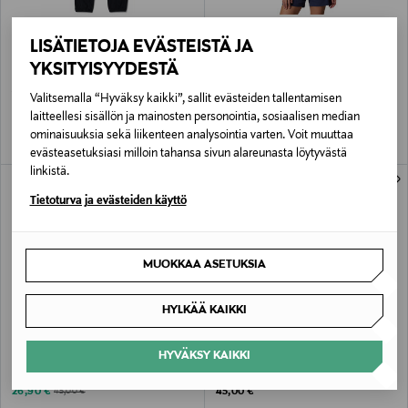
ETUKUPONKITUOTE
ETUKUPONKITUOTE
LISÄTIETOJA EVÄSTEISTÄ JA
COLUMBIA
COLUMBIA
YKSITYISYYDESTÄ
Trails Edge -collegehousut
Chill Creek t-paita
Original Price
Original Price
40,00 €
65,00 €
Valitsemalla “Hyväksy kaikki”, sallit evästeiden tallentamisen
laitteellesi sisällön ja mainosten personointia, sosiaalisen median
ominaisuuksia sekä liikenteen analysointia varten. Voit muuttaa
evästeasetuksiasi milloin tahansa sivun alareunasta löytyvästä
linkistä.
Tietoturva ja evästeiden käyttö
MUOKKAA ASETUKSIA
HYLKÄÄ KAIKKI
ALE –40%
ETUKUPONKITUOTE
COLUMBIA
COLUMBIA
HYVÄKSY KAIKKI
Techsun Adventure -sandaalit
Benton Springs II Printed Fleece -takki
Discounted Price
Original Price
Original Price
26,90 €
45,00 €
45,00 €