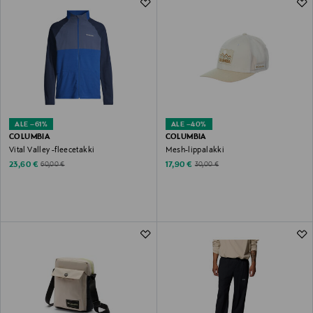
ALE –61%
ALE –40%
COLUMBIA
COLUMBIA
Vital Valley -fleecetakki
Mesh-lippalakki
Discounted Price
Discounted Price
Original Price
Original Price
23,60 €
17,90 €
60,00 €
30,00 €