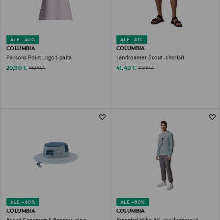
ALE –40%
ALE –41%
COLUMBIA
COLUMBIA
Parsons Point Logo t-paita
Landroamer Scout -shortsit
Discounted Price
Discounted Price
Original Price
Original Price
20,90 €
41,40 €
35,00 €
70,00 €
ALE –40%
ALE –60%
COLUMBIA
COLUMBIA