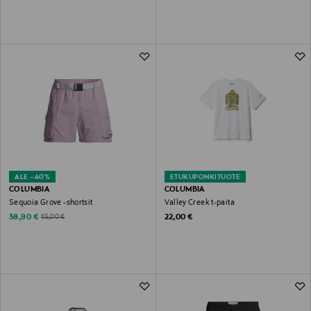
ALE –40%
ETUKUPONKITUOTE
COLUMBIA
COLUMBIA
Sequoia Grove -shortsit
Valley Creek t-paita
Discounted Price
Original Price
Original Price
38,90 €
22,00 €
65,00 €