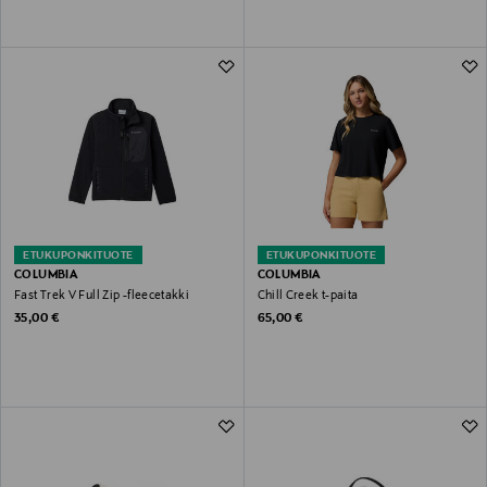
ETUKUPONKITUOTE
ETUKUPONKITUOTE
COLUMBIA
COLUMBIA
Fast Trek V Full Zip -fleecetakki
Chill Creek t-paita
Original Price
Original Price
35,00 €
65,00 €