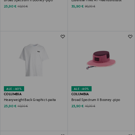
Broad Spectrum II Booney -pipo
Essential Hike AY -vaellushousut
Discounted Price
Discounted Price
Original Price
Original Price
23,90 €
35,90 €
40,00 €
90,00 €
ALE –40%
ALE –40%
COLUMBIA
COLUMBIA
Heavyweight Back Graphic t-paita
Broad Spectrum II Booney -pipo
Discounted Price
Discounted Price
Original Price
Original Price
23,90 €
23,90 €
40,00 €
40,00 €