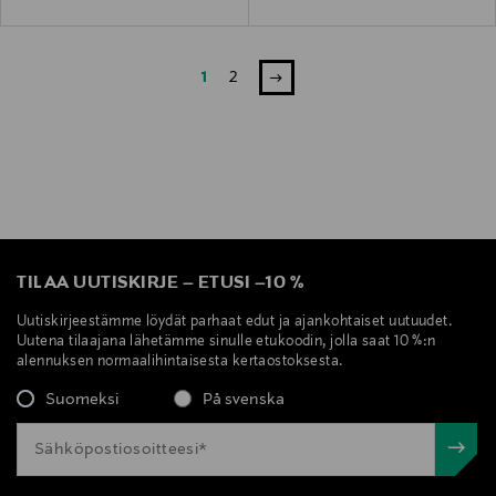
1
2
TILAA UUTISKIRJE
–
ETUSI
–
10 %
Uutiskirjeestämme löydät parhaat edut ja ajankohtaiset uutuudet.
Uutena tilaajana lähetämme sinulle etukoodin, jolla saat 10 %:n
alennuksen normaalihintaisesta kertaostoksesta.
Suomeksi
På svenska