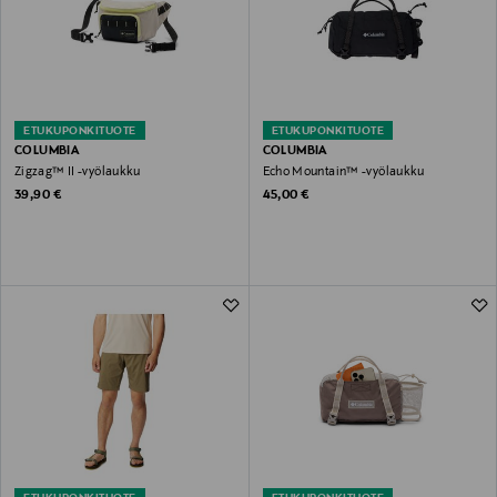
ETUKUPONKITUOTE
ETUKUPONKITUOTE
COLUMBIA
COLUMBIA
Zigzag™ II -vyölaukku
Echo Mountain™ -vyölaukku
Original Price
Original Price
39,90 €
45,00 €