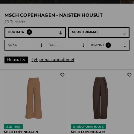
MSCH COPENHAGEN - NAISTEN HOUSUT
29 Tuotetta
SUODATA
2
KOKO
VÄRI
BRÄNDI
1
Tyhjennä suodattimet
Housut
29 Tuotetta
ALE –61%
ETUKUPONKITUOTE
MSCH COPENHAGEN
MSCH COPENHAGEN