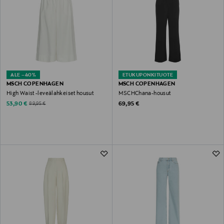
ALE –40%
ETUKUPONKITUOTE
MSCH COPENHAGEN
MSCH COPENHAGEN
High Waist -leveälahkeiset housut
MSCHChana-housut
Discounted Price
Original Price
Original Price
53,90 €
69,95 €
89,95 €