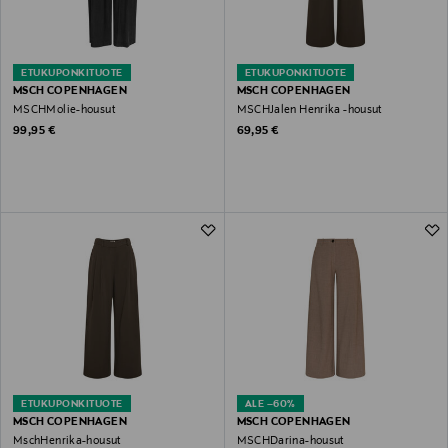
ETUKUPONKITUOTE
ETUKUPONKITUOTE
MSCH COPENHAGEN
MSCH COPENHAGEN
MSCHMolie-housut
MSCHJalen Henrika -housut
Original Price
Original Price
99,95 €
69,95 €
ETUKUPONKITUOTE
ALE –60%
MSCH COPENHAGEN
MSCH COPENHAGEN
MschHenrika-housut
MSCHDarina-housut