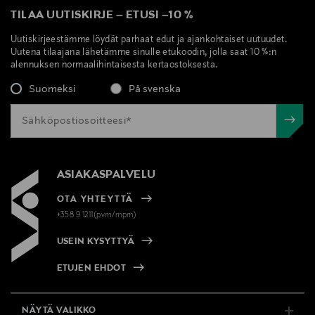
TILAA UUTISKIRJE
–
ETUSI
–
10 %
Uutiskirjeestämme löydät parhaat edut ja ajankohtaiset uutuudet.
Uutena tilaajana lähetämme sinulle etukoodin, jolla saat 10 %:n
alennuksen normaalihintaisesta kertaostoksesta.
Suomeksi
På svenska
ASIAKASPALVELU
OTA YHTEYTTÄ
+358 9 1211(pvm/mpm)
USEIN KYSYTTYÄ
ETUJEN EHDOT
NÄYTÄ VALIKKO