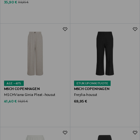
Discounted Price
Original Price
35,90 €
89,95 €
ALE –41%
ETUKUPONKITUOTE
MSCH COPENHAGEN
MSCH COPENHAGEN
MSCHViana Ginia Pleat -housut
Freylia-housut
Discounted Price
Original Price
Original Price
41,40 €
69,95 €
69,95 €