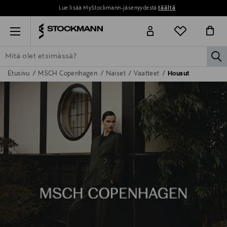
Lue lisää MyStockmann-jäsenyydestä
täältä
Menu
la
Etusivu
MSCH Copenhagen
Naiset
Vaatteet
Housut
ETSI KAIKKI
NAISET
MIEHET
LAPSET
KOTI
KOSMETIIK