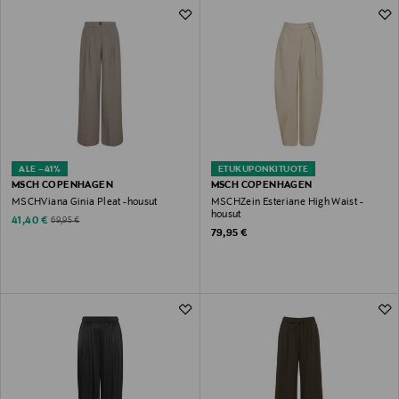
ALE –41%
ETUKUPONKITUOTE
MSCH COPENHAGEN
MSCH COPENHAGEN
MSCHViana Ginia Pleat -housut
MSCHZein Esteriane High Waist -
housut
Discounted Price
Original Price
41,40 €
69,95 €
Original Price
79,95 €