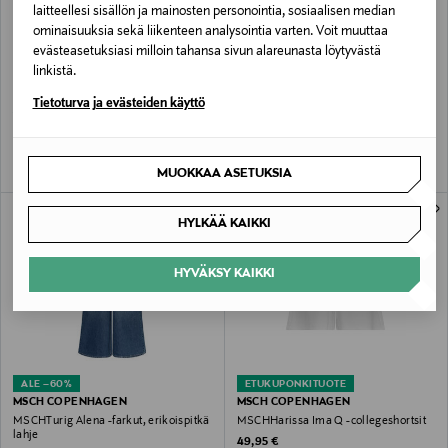
laitteellesi sisällön ja mainosten personointia, sosiaalisen median
ominaisuuksia sekä liikenteen analysointia varten. Voit muuttaa
evästeasetuksiasi milloin tahansa sivun alareunasta löytyvästä
ALE –41%
ETUKUPONKITUOTE
MSCH COPENHAGEN
MSCH COPENHAGEN
linkistä.
MSCHKeeley Edelmira -housut
Dexter-housut
Tietoturva ja evästeiden käyttö
Discounted Price
Original Price
Original Price
41,40 €
99,95 €
69,95 €
MUOKKAA ASETUKSIA
HYLKÄÄ KAIKKI
HYVÄKSY KAIKKI
ALE –60%
ETUKUPONKITUOTE
MSCH COPENHAGEN
MSCH COPENHAGEN
MSCHTurig Alena -farkut, erikoispitkä
MSCHHarissa Ima Q -collegeshortsit
lahje
Original Price
49,95 €