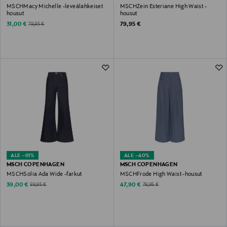
MSCHMacy Michelle -leveälahkeiset
MSCHZein Esteriane High Waist -
housut
housut
Discounted Price
Original Price
Original Price
31,00 €
79,95 €
79,95 €
ALE –61%
ALE –40%
MSCH COPENHAGEN
MSCH COPENHAGEN
MSCHSolia Ada Wide -farkut
MSCHFrode High Waist -housut
Discounted Price
Discounted Price
Original Price
Original Price
39,00 €
47,90 €
99,95 €
79,95 €