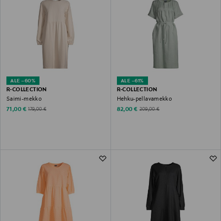
ALE –60%
ALE –61%
R-COLLECTION
R-COLLECTION
Saimi-mekko
Hehku-pellavamekko
Discounted Price
Discounted Price
Original Price
Original Price
71,00 €
82,00 €
179,00 €
209,00 €