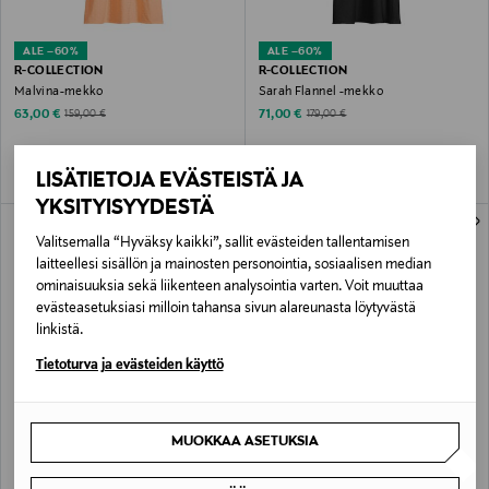
ALE –60%
ALE –60%
R-COLLECTION
R-COLLECTION
Malvina-mekko
Sarah Flannel -mekko
Discounted Price
Discounted Price
Original Price
Original Price
63,00 €
71,00 €
159,00 €
179,00 €
LISÄTIETOJA EVÄSTEISTÄ JA
YKSITYISYYDESTÄ
Valitsemalla “Hyväksy kaikki”, sallit evästeiden tallentamisen
laitteellesi sisällön ja mainosten personointia, sosiaalisen median
ominaisuuksia sekä liikenteen analysointia varten. Voit muuttaa
evästeasetuksiasi milloin tahansa sivun alareunasta löytyvästä
linkistä.
Tietoturva ja evästeiden käyttö
ALE –61%
ALE –40%
R-COLLECTION
R-COLLECTION
MUOKKAA ASETUKSIA
Hehku-pellavamekko
Selma-pellavamekko
Discounted Price
Discounted Price
Original Price
Original Price
82,00 €
101,40 €
209,00 €
169,00 €