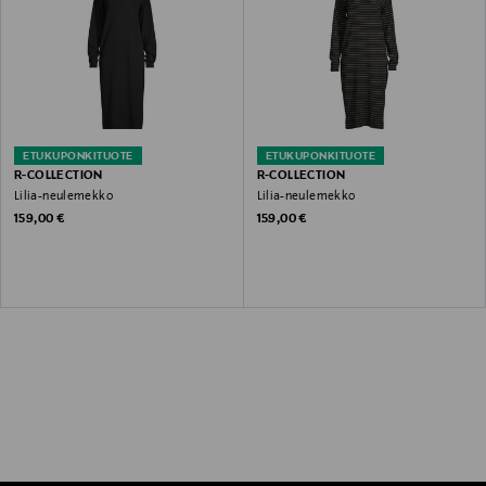
ETUKUPONKITUOTE
ETUKUPONKITUOTE
R-COLLECTION
R-COLLECTION
Lilia-neulemekko
Lilia-neulemekko
Original Price
Original Price
159,00 €
159,00 €