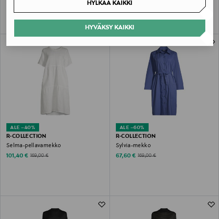
HYLKÄÄ KAIKKI
HYVÄKSY KAIKKI
ALE –40%
ALE –60%
R-COLLECTION
R-COLLECTION
Selma-pellavamekko
Sylvia-mekko
Discounted Price
Discounted Price
Original Price
Original Price
101,40 €
67,60 €
169,00 €
169,00 €