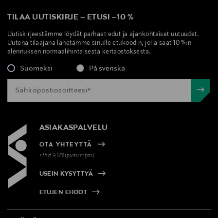
TILAA UUTISKIRJE
–
ETUSI
–
10 %
Uutiskirjeestämme löydät parhaat edut ja ajankohtaiset uutuudet.
Uutena tilaajana lähetämme sinulle etukoodin, jolla saat 10 %:n
alennuksen normaalihintaisesta kertaostoksesta.
Suomeksi
På svenska
ASIAKASPALVELU
OTA YHTEYTTÄ
+358 9 1211(pvm/mpm)
USEIN KYSYTTYÄ
ETUJEN EHDOT