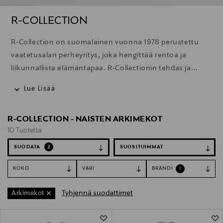
R-COLLECTION
R-Collection on suomalainen vuonna 1978 perustettu
vaatetusalan perheyritys, joka hengittää rentoa ja
liikunnallista elämäntapaa. R-Collectionin tehdas ja
tehtaanmyymälä sijaitsevat Kajaanissa, Pohjois-
Lue Lisää
Suomessa. R-Collection tunnetaan 80-luvun alussa
syntyneestä klassisesta anorakista. Mallistojen
R-COLLECTION - NAISTEN ARKIMEKOT
suunnittelussa lähtökohtana ovat laadukkaat
10 Tuotetta
materiaalit, tuotteiden monikäyttöisyys sekä kestävyys.
SUODATA
2
KOKO
VÄRI
BRÄNDI
1
Tyhjennä suodattimet
Arkimekot
10 Tuotetta