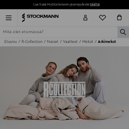
Lue lisää MyStockmann-jäsenyydestä
täältä
Menu
la
Etusivu
R-Collection
Naiset
Vaatteet
Mekot
Arkimekot
ETSI KAIKKI
NAISET
MIEHET
LAPSET
KOTI
KOSMETIIK