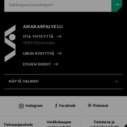
ASIAKASPALVELU
OTA YHTEYTTÄ
+358 9 1211(pvm/mpm)
USEIN KYSYTTYÄ
ETUJEN EHDOT
NÄYTÄ VALIKKO
TUKI & INFO
Instagram
Facebook
Pinterest
AJANKOHTAISTA
PALVELUT
Verkkokaupan
Tietoturva ja
Tietosuojaseloste