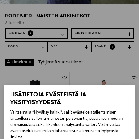
RODEBJER - NAISTEN ARKIMEKOT
2 Tuotetta
SUODATA
2
KOKO
VÄRI
BRÄNDI
1
Tyhjennä suodattimet
Arkimekot
2 Tuotetta
LISÄTIETOJA EVÄSTEISTÄ JA
YKSITYISYYDESTÄ
Valitsemalla “Hyväksy kaikki”, sallit evästeiden tallentamisen
laitteellesi sisällön ja mainosten personointia, sosiaalisen median
ominaisuuksia sekä liikenteen analysointia varten. Voit muuttaa
evästeasetuksiasi milloin tahansa sivun alareunasta löytyvästä
ALE –41%
ETUKUPONKITUOTE
RODEBJER
RODEBJER
linkistä.