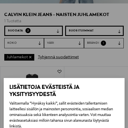
CALVIN KLEIN JEANS - NAISTEN JUHLAMEKOT
1 Tuotetta
SUODATA
2
KOKO
VÄRI
BRÄNDI
1
Tyhjennä suodattimet
Juhlamekot
1 Tuotetta
LISÄTIETOJA EVÄSTEISTÄ JA
YKSITYISYYDESTÄ
Valitsemalla “Hyväksy kaikki”, sallit evästeiden tallentamisen
laitteellesi sisällön ja mainosten personointia, sosiaalisen median
ominaisuuksia sekä liikenteen analysointia varten. Voit muuttaa
evästeasetuksiasi milloin tahansa sivun alareunasta löytyvästä
ALE –61%
CALVIN KLEIN JEANS
linkistä.