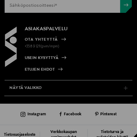
ASIAKASPALVELU
OTA YHTEYTTÄ
+358 9 1211(pvm/mpm)
USEIN KYSYTTYÄ
ETUJEN EHDOT
NÄYTÄ VALIKKO
TUKI & INFO
Instagram
Facebook
Pinterest
AJANKOHTAISTA
PALVELUT
Verkkokaupan
Tietoturva ja
Tietosuojaseloste