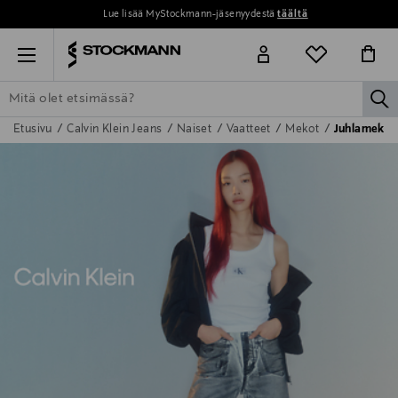
Lue lisää MyStockmann-jäsenyydestä
täältä
Menu
la
Etusivu
Calvin Klein Jeans
Naiset
Vaatteet
Mekot
Juhlamekot
ETSI KAIKKI
NAISET
MIEHET
LAPSET
KOTI
KOSMETIIK