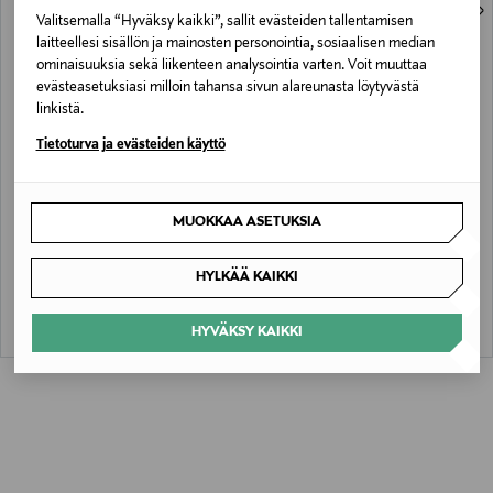
kertoo korkealaatuisesta kotimaisesta muotoilusta ja
2 Tuotetta
Valitsemalla “Hyväksy kaikki”, sallit evästeiden tallentamisen
designista.
laitteellesi sisällön ja mainosten personointia, sosiaalisen median
ominaisuuksia sekä liikenteen analysointia varten. Voit muuttaa
evästeasetuksiasi milloin tahansa sivun alareunasta löytyvästä
linkistä.
Tietoturva ja evästeiden käyttö
ETUKUPONKITUOTE
ALE –61%
MUOKKAA ASETUKSIA
ESSENTIALS BY STOCKMANN
ESSENTIALS BY STOCKMANN
Jackie Punto -mekko
Serafina-juhlamekko
Original Price
Discounted Price
Original Price
69,90 €
27,60 €
69,90 €
HYLKÄÄ KAIKKI
HYVÄKSY KAIKKI