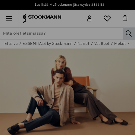
Lue lisää MyStockmann-jäsenyydestä
täältä
Menu
la
Etusivu
ESSENTIALS by Stockmann
Naiset
Vaatteet
Mekot
Ju
ETSI KAIKKI
NAISET
MIEHET
LAPSET
KOTI
KOSMETIIK