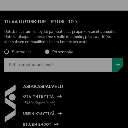
TILAA UUTISKIRJE
–
ETUSI
–
10 %
Uutiskirjeestämme löydät parhaat edut ja ajankohtaiset uutuudet.
Uutena tilaajana lähetämme sinulle etukoodin, jolla saat 10 %:n
alennuksen normaalihintaisesta kertaostoksesta.
Suomeksi
På svenska
ASIAKASPALVELU
OTA YHTEYTTÄ
+358 9 1211(pvm/mpm)
USEIN KYSYTTYÄ
ETUJEN EHDOT