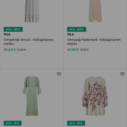
ALE –40%
ALE –40%
VILA
VILA
ViMathilde Smock -nilkkapituinen
ViMicada Halterneck -nilkkapituinen
mekko
mekko
Discounted Price
Discounted Price
Original Price
Original Price
26,90 €
47,90 €
44,99 €
79,99 €
ALE –61%
ALE –61%