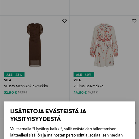
ALE –43%
ALE –40%
VILA
VILA
ViLissy Mesh Ankle -mekko
ViElma Bai-mekko
Discounted Price
Discounted Price
Original Price
Original Price
32,90 €
44,90 €
57,99 €
74,99 €
LISÄTIETOJA EVÄSTEISTÄ JA
YKSITYISYYDESTÄ
Valitsemalla “Hyväksy kaikki”, sallit evästeiden tallentamisen
laitteellesi sisällön ja mainosten personointia, sosiaalisen median