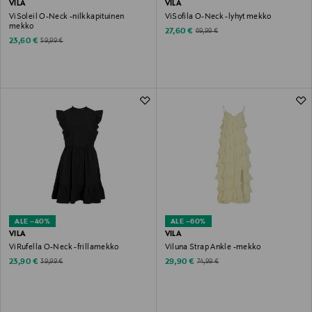
VILA
VILA
ViSoleil O-Neck -nilkkapituinen
ViSofila O-Neck -lyhyt mekko
mekko
Discounted Price
Original Price
27,60 €
69,99 €
Discounted Price
Original Price
23,60 €
59,99 €
ALE –40%
ALE –60%
VILA
VILA
ViRufella O-Neck -frillamekko
Viluna Strap Ankle -mekko
Discounted Price
Discounted Price
Original Price
Original Price
23,90 €
29,90 €
39,99 €
74,99 €