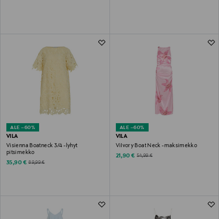
ALE –60%
ALE –60%
VILA
VILA
Visienna Boatneck 3/4 -lyhyt
ViIvory Boat Neck -maksimekko
pitsimekko
Discounted Price
Original Price
21,90 €
54,99 €
Discounted Price
Original Price
35,90 €
89,99 €