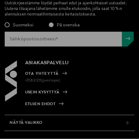
Uutiskirjeestämme löydät parhaat edut ja ajankohtaiset uutuudet.
Uutena tilaajana lähetämme sinulle etukoodin, jolla saat 10 %:n
alennuksen normaalihintaisesta kertaostoksesta.
Suomeksi
På svenska
ASIAKASPALVELU
OTA YHTEYTTÄ
+358 9 1211(pvm/mpm)
USEIN KYSYTTYÄ
ETUJEN EHDOT
NÄYTÄ VALIKKO
TUKI & INFO