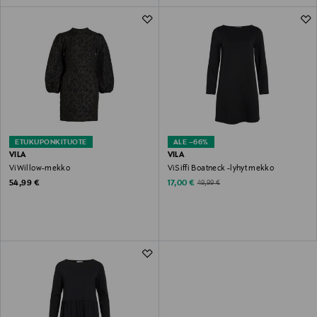
ETUKUPONKITUOTE
ALE –66%
VILA
VILA
ViWillow-mekko
ViSiffi Boatneck -lyhyt mekko
Original Price
Discounted Price
Original Price
54,99 €
17,00 €
49,99 €