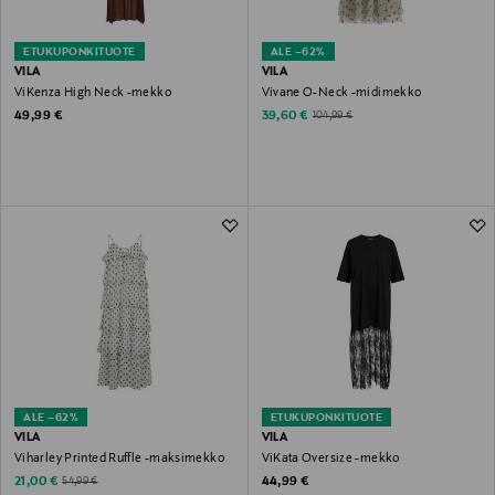
ETUKUPONKITUOTE
ALE –62%
VILA
VILA
ViKenza High Neck -mekko
Vivane O-Neck -midimekko
Original Price
Discounted Price
Original Price
49,99 €
39,60 €
104,99 €
ALE –62%
ETUKUPONKITUOTE
VILA
VILA
Viharley Printed Ruffle -maksimekko
ViKata Oversize -mekko
Discounted Price
Original Price
Original Price
21,00 €
44,99 €
54,99 €