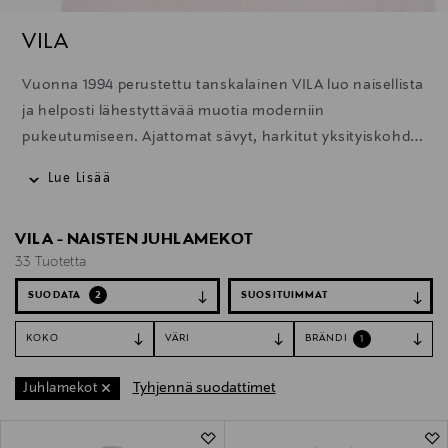
VILA
Vuonna 1994 perustettu tanskalainen VILA luo naisellista
ja helposti lähestyttävää muotia moderniin
pukeutumiseen. Ajattomat sävyt, harkitut yksityiskohdat
ja monikäyttöiset mallit tekevät vaatteista helppoja
Lue Lisää
suosikkeja sesongista toiseen.
VILA - NAISTEN JUHLAMEKOT
33 Tuotetta
SUODATA
2
KOKO
VÄRI
BRÄNDI
1
Tyhjennä suodattimet
Juhlamekot
33 Tuotetta