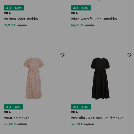
ALE –60%
ALE –40%
VILA
VILA
ViShina Short -mekko
Vibea Waterfall -maksimekko
Discounted Price
Discounted Price
Original Price
Original Price
21,90 €
44,90 €
54,99 €
74,99 €
ALE –41%
ALE –40%
VILA
VILA
ViKarina-mekko
ViPrisilla 2/4 O-Neck -midimekko
Discounted Price
Discounted Price
Original Price
Original Price
35,40 €
32,90 €
59,99 €
54,99 €