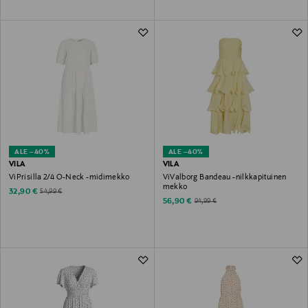
ALE –40%
ALE –40%
VILA
VILA
ViPrisilla 2/4 O-Neck -midimekko
ViValborg Bandeau -nilkkapituinen
mekko
Discounted Price
Original Price
32,90 €
54,99 €
Discounted Price
Original Price
56,90 €
94,99 €