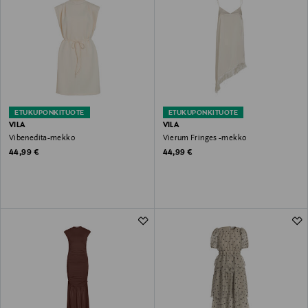
ETUKUPONKITUOTE
ETUKUPONKITUOTE
VILA
VILA
Vibenedita-mekko
Vierum Fringes -mekko
Original Price
Original Price
44,99 €
44,99 €