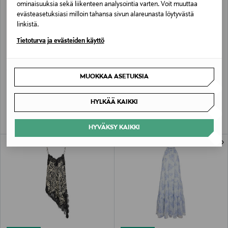
ominaisuuksia sekä liikenteen analysointia varten. Voit muuttaa
evästeasetuksiasi milloin tahansa sivun alareunasta löytyvästä
linkistä.
Tietoturva ja evästeiden käyttö
ALE –40%
ALE –60%
VILA
VILA
MUOKKAA ASETUKSIA
ViJustine O-Neck -midimekko
ViUra V-neck -nilkkapituinen mekko
Discounted Price
Discounted Price
Original Price
Original Price
29,90 €
21,90 €
49,99 €
54,99 €
HYLKÄÄ KAIKKI
HYVÄKSY KAIKKI