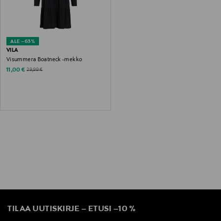
ALE –63%
VILA
Visummera Boatneck -mekko
Discounted Price
Original Price
11,00 €
29,99 €
TILAA UUTISKIRJE
–
ETUSI
–
10 %