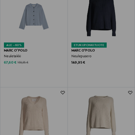
ALE –60%
ETUKUPONKITUOTE
MARC O'POLO
MARC O'POLO
Neuletakki
Neulepusero
Discounted Price
Original Price
Original Price
67,60 €
149,95 €
169,95 €