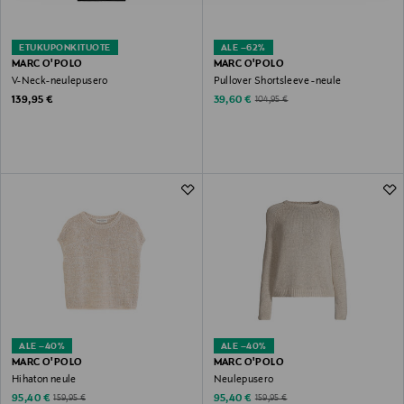
ETUKUPONKITUOTE
ALE –62%
MARC O'POLO
MARC O'POLO
V-Neck-neulepusero
Pullover Shortsleeve -neule
Original Price
Discounted Price
Original Price
139,95 €
39,60 €
104,95 €
ALE –40%
ALE –40%
MARC O'POLO
MARC O'POLO
Hihaton neule
Neulepusero
Discounted Price
Discounted Price
Original Price
Original Price
95,40 €
95,40 €
159,95 €
159,95 €