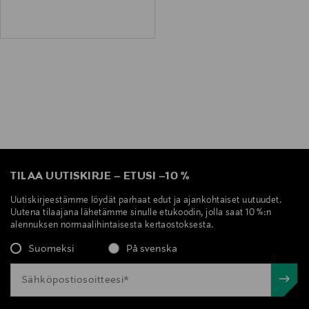
TILAA UUTISKIRJE
–
ETUSI
–
10 %
Uutiskirjeestämme löydät parhaat edut ja ajankohtaiset uutuudet.
Uutena tilaajana lähetämme sinulle etukoodin, jolla saat 10 %:n
alennuksen normaalihintaisesta kertaostoksesta.
Suomeksi
På svenska