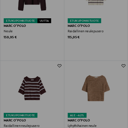
ETUKUPONKITUOTE
UUTTA
ETUKUPONKITUOTE
MARC O'POLO
MARC O'POLO
Neule
Raidallinen neulepusero
Original Price
Original Price
159,95 €
115,95 €
ETUKUPONKITUOTE
ALE –42%
MARC O'POLO
MARC O'POLO
Raidallinen neulepusero
Lyhythihainen neule