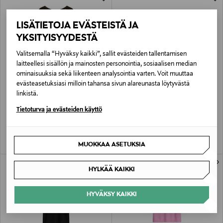
LISÄTIETOJA EVÄSTEISTÄ JA
YKSITYISYYDESTÄ
Valitsemalla “Hyväksy kaikki”, sallit evästeiden tallentamisen
laitteellesi sisällön ja mainosten personointia, sosiaalisen median
ominaisuuksia sekä liikenteen analysointia varten. Voit muuttaa
evästeasetuksiasi milloin tahansa sivun alareunasta löytyvästä
ETUKUPONKITUOTE
ALE –42%
MARC O'POLO
MARC O'POLO
linkistä.
Neulepusero
Lyhythihainen neule
Tietoturva ja evästeiden käyttö
Original Price
Discounted Price
Original Price
174,95 €
101,40 €
174,95 €
MUOKKAA ASETUKSIA
HYLKÄÄ KAIKKI
HYVÄKSY KAIKKI