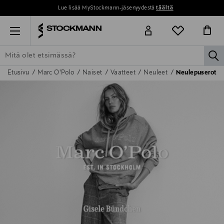
Lue lisää MyStockmann-jäsenyydestä
täältä
Menu
la
Etusivu
Marc O'Polo
Naiset
Vaatteet
Neuleet
Neulepuserot
ETSI KAIKKI
NAISET
MIEHET
LAPSET
KOTI
KOSMETIIK