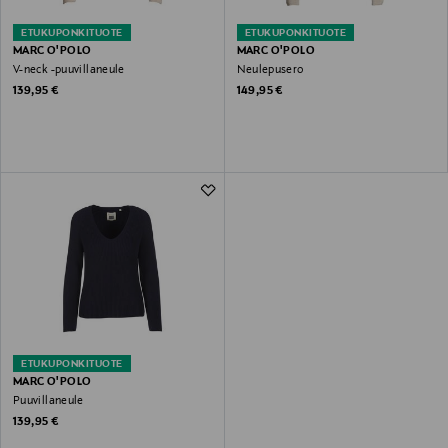
ETUKUPONKITUOTE
ETUKUPONKITUOTE
MARC O'POLO
MARC O'POLO
V-neck -puuvillaneule
Neulepusero
Original Price
Original Price
139,95 €
149,95 €
ETUKUPONKITUOTE
MARC O'POLO
Puuvillaneule
Original Price
139,95 €