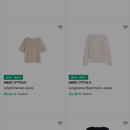
ALE –42%
ALE –40%
MARC O'POLO
MARC O'POLO
Lyhythihainen neule
Longsleeve Boat Neck -neule
Discounted Price
Discounted Price
Original Price
Original Price
83,40 €
69,00 €
144,95 €
115,95 €