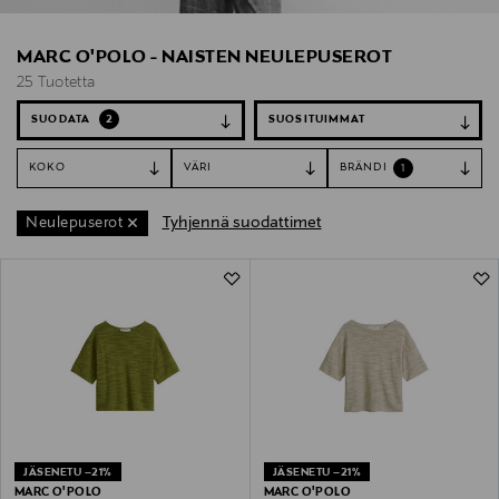
MARC O'POLO - NAISTEN NEULEPUSEROT
25 Tuotetta
SUODATA
2
KOKO
VÄRI
BRÄNDI
1
Tyhjennä suodattimet
Neulepuserot
25 Tuotetta
JÄSENETU –21%
JÄSENETU –21%
MARC O'POLO
MARC O'POLO