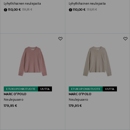
Lyhythihainen neulepaita
Lyhythihainen neulepaita
Discounted Price
Discounted Price
Original Price
Original Price
110,00 €
110,00 €
139,95 €
139,95 €
ETUKUPONKITUOTE
UUTTA
ETUKUPONKITUOTE
UUTTA
MARC O'POLO
MARC O'POLO
Neulepusero
Neulepusero
Original Price
Original Price
179,95 €
179,95 €