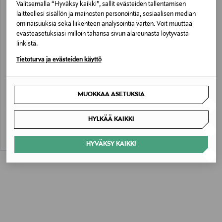
Valitsemalla “Hyväksy kaikki”, sallit evästeiden tallentamisen
laitteellesi sisällön ja mainosten personointia, sosiaalisen median
ominaisuuksia sekä liikenteen analysointia varten. Voit muuttaa
evästeasetuksiasi milloin tahansa sivun alareunasta löytyvästä
linkistä.
Tietoturva ja evästeiden käyttö
ETUKUPONKITUOTE
R-COLLECTION
MUOKKAA ASETUKSIA
Milena-neuletakki
Original Price
139,00 €
HYLKÄÄ KAIKKI
HYVÄKSY KAIKKI