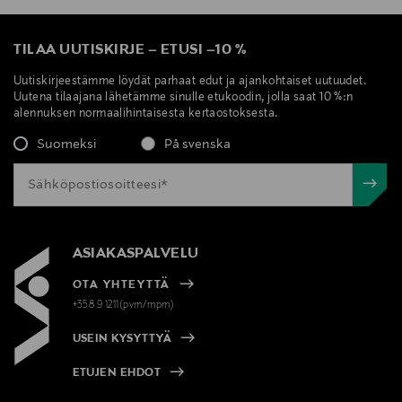
TILAA UUTISKIRJE
–
ETUSI
–
10 %
Uutiskirjeestämme löydät parhaat edut ja ajankohtaiset uutuudet.
Uutena tilaajana lähetämme sinulle etukoodin, jolla saat 10 %:n
alennuksen normaalihintaisesta kertaostoksesta.
Suomeksi
På svenska
ASIAKASPALVELU
OTA YHTEYTTÄ
+358 9 1211(pvm/mpm)
USEIN KYSYTTYÄ
ETUJEN EHDOT