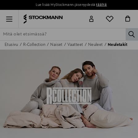
Lue lisää MyStockmann-jäsenyydestä
täältä
Menu
la
Etusivu
R-Collection
Naiset
Vaatteet
Neuleet
Neuletakit
ETSI KAIKKI
NAISET
MIEHET
LAPSET
KOTI
KOSMETIIK