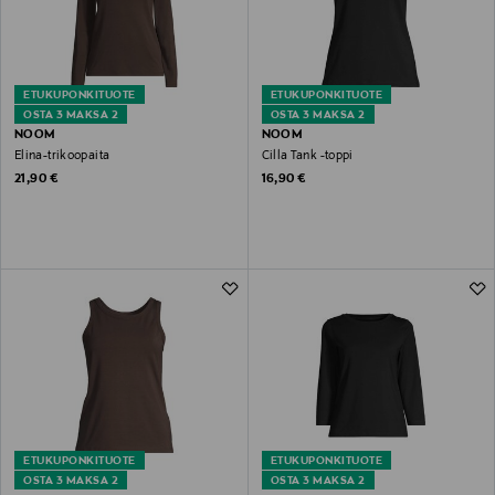
ETUKUPONKITUOTE
ETUKUPONKITUOTE
OSTA 3 MAKSA 2
OSTA 3 MAKSA 2
NOOM
NOOM
Elina-trikoopaita
Cilla Tank -toppi
Original Price
Original Price
21,90 €
16,90 €
ETUKUPONKITUOTE
ETUKUPONKITUOTE
OSTA 3 MAKSA 2
OSTA 3 MAKSA 2