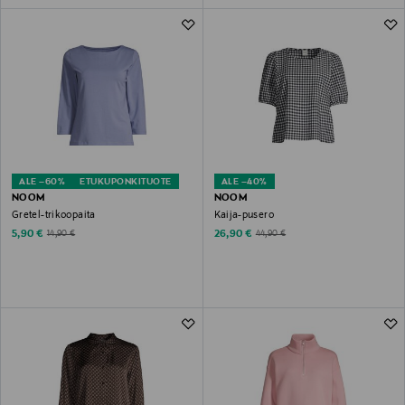
ALE –60%
ETUKUPONKITUOTE
ALE –40%
NOOM
NOOM
Gretel-trikoopaita
Kaija-pusero
Discounted Price
Discounted Price
Original Price
Original Price
5,90 €
26,90 €
14,90 €
44,90 €