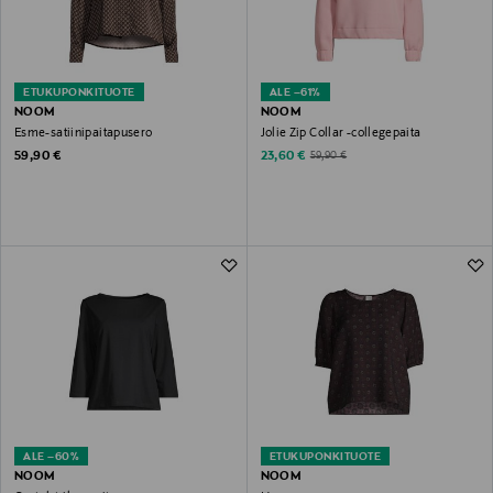
ETUKUPONKITUOTE
ALE –61%
NOOM
NOOM
Esme-satiinipaitapusero
Jolie Zip Collar -collegepaita
Original Price
Discounted Price
Original Price
59,90 €
23,60 €
59,90 €
ALE –60%
ETUKUPONKITUOTE
NOOM
NOOM