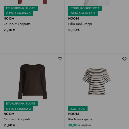
ETUKUPONKITUOTE
ETUKUPONKITUOTE
OSTA 3 MAKSA 2
OSTA 3 MAKSA 2
NOOM
NOOM
Celine-trikoopaita
Cilla Tank -toppi
Original Price
Original Price
21,90 €
16,90 €
ETUKUPONKITUOTE
OSTA 3 MAKSA 2
ALE –40%
NOOM
NOOM
Celine-trikoopaita
Kia Jersey -paita
Original Price
Discounted Price
Original Price
21,90 €
29,90 €
49,90 €