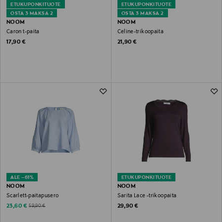
ETUKUPONKITUOTE
ETUKUPONKITUOTE
OSTA 3 MAKSA 2
OSTA 3 MAKSA 2
NOOM
NOOM
Caron t-paita
Celine-trikoopaita
Original Price
Original Price
17,90 €
21,90 €
ALE –61%
ETUKUPONKITUOTE
NOOM
NOOM
Scarlett-paitapusero
Sarita Lace -trikoopaita
Discounted Price
Original Price
Original Price
23,60 €
29,90 €
59,90 €