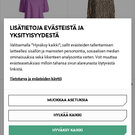
LISÄTIETOJA EVÄSTEISTÄ JA
YKSITYISYYDESTÄ
ALE –60%
ALE –60%
NOOM
NOOM
Valitsemalla “Hyväksy kaikki”, sallit evästeiden tallentamisen
Galliana-pusero
Morgan-pusero
laitteellesi sisällön ja mainosten personointia, sosiaalisen median
Discounted Price
Discounted Price
Original Price
Original Price
15,90 €
19,90 €
39,90 €
49,90 €
ominaisuuksia sekä liikenteen analysointia varten. Voit muuttaa
evästeasetuksiasi milloin tahansa sivun alareunasta löytyvästä
linkistä.
Tietoturva ja evästeiden käyttö
MUOKKAA ASETUKSIA
HYLKÄÄ KAIKKI
HYVÄKSY KAIKKI
ETUKUPONKITUOTE
ETUKUPONKITUOTE