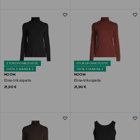
ETUKUPONKITUOTE
ETUKUPONKITUOTE
OSTA 3 MAKSA 2
OSTA 3 MAKSA 2
NOOM
NOOM
Elina-trikoopaita
Elina-trikoopaita
Original Price
Original Price
21,90 €
21,90 €