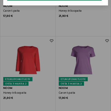
OSTA 3 MAKSA 2
OSTA 3 MAKSA 2
NOOM
NOOM
Caron t-paita
Honey-trikoopaita
Original Price
Original Price
17,90 €
21,90 €
ETUKUPONKITUOTE
ETUKUPONKITUOTE
OSTA 3 MAKSA 2
OSTA 3 MAKSA 2
NOOM
NOOM
Honey-trikoopaita
Caron t-paita
Original Price
Original Price
21,90 €
17,90 €