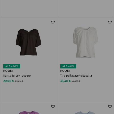
ALE –40%
ALE –41%
NOOM
NOOM
Karita Jersey -pusero
Tiia-pellavasekoitepaita
Discounted Price
Discounted Price
Original Price
Original Price
20,90 €
35,40 €
34,90 €
59,90 €