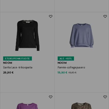
ETUKUPONKITUOTE
ALE –60%
NOOM
NOOM
Sarita Lace -trikoopaita
Fannie-collegepusero
Original Price
Discounted Price
Original Price
29,90 €
19,90 €
49,90 €