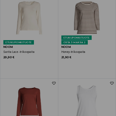
ETUKUPONKITUOTE
ETUKUPONKITUOTE
OSTA 3 MAKSA 2
NOOM
NOOM
Sarita Lace -trikoopaita
Honey-trikoopaita
Original Price
Original Price
29,90 €
21,90 €