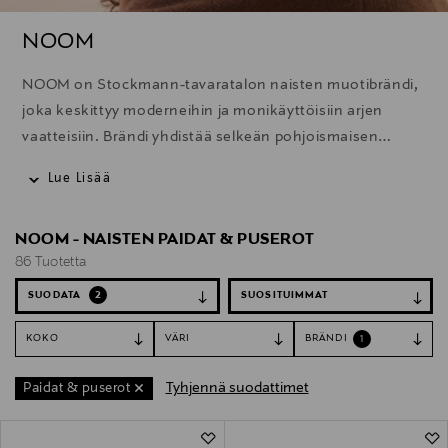
NOOM
NOOM on Stockmann-tavaratalon naisten muotibrändi,
joka keskittyy moderneihin ja monikäyttöisiin arjen
vaatteisiin. Brändi yhdistää selkeän pohjoismaisen
muotoilun ja mukavat materiaalit luoden tyylikkäitä ja
Lue Lisää
helppokäyttöisiä vaatekaapin perusvaatteita.
NOOM - NAISTEN PAIDAT & PUSEROT
86 Tuotetta
SUODATA
2
KOKO
VÄRI
BRÄNDI
1
Tyhjennä suodattimet
Paidat & puserot
86 Tuotetta