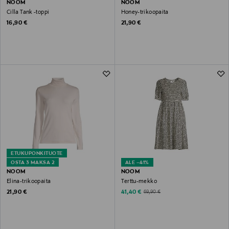
NOOM
NOOM
Cilla Tank -toppi
Honey-trikoopaita
Original Price
Original Price
16,90 €
21,90 €
ETUKUPONKITUOTE
OSTA 3 MAKSA 2
ALE –41%
NOOM
NOOM
Elina-trikoopaita
Terttu-mekko
Original Price
Discounted Price
Original Price
21,90 €
41,40 €
69,90 €