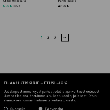
Gretel-trikoopaita
Hanna-pusero
Discounted Price
Original Price
Original Price
5,90 €
49,90 €
14,90 €
1
2
3
TILAA UUTISKIRJE
–
ETUSI
–
10 %
Uutiskirjeestämme löydät parhaat edut ja ajankohtaiset uutuudet.
Uutena tilaajana lähetämme sinulle etukoodin, jolla saat 10 %:n
alennuksen normaalihintaisesta kertaostoksesta.
Suomeksi
På svenska