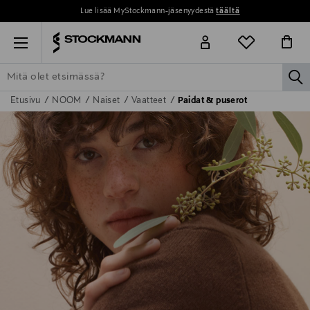
Lue lisää MyStockmann-jäsenyydestä
täältä
Menu
la
Etusivu
NOOM
Naiset
Vaatteet
Paidat & puserot
ETSI KAIKKI
NAISET
MIEHET
LAPSET
KOTI
KOSMETIIK