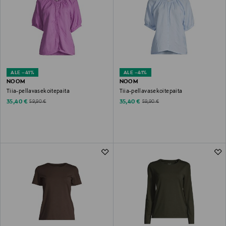
ALE –41%
ALE –41%
NOOM
NOOM
Tiia-pellavasekoitepaita
Tiia-pellavasekoitepaita
Discounted Price
Discounted Price
Original Price
Original Price
35,40 €
35,40 €
59,90 €
59,90 €