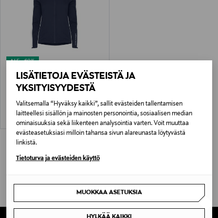
ALE –60%
RÖHNISCH
LISÄTIETOJA EVÄSTEISTÄ JA
Packable Ultralight -treenitakki
YKSITYISYYDESTÄ
Discounted Price
Original Price
35,90 €
89,90 €
Valitsemalla “Hyväksy kaikki”, sallit evästeiden tallentamisen
laitteellesi sisällön ja mainosten personointia, sosiaalisen median
ominaisuuksia sekä liikenteen analysointia varten. Voit muuttaa
evästeasetuksiasi milloin tahansa sivun alareunasta löytyvästä
linkistä.
Tietoturva ja evästeiden käyttö
MUOKKAA ASETUKSIA
HYLKÄÄ KAIKKI