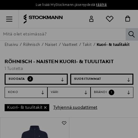
Lue lisää MyStockmann-jäsenyydestä
täältä
Menu
la
Etusivu
Röhnisch
Naiset
Vaatteet
Takit
Kuori- & tuulitakit
ETSI KAIKKI
NAISET
MIEHET
LAPSET
KOTI
KOSMETIIK
RÖHNISCH - NAISTEN KUORI- & TUULITAKIT
1 Tuotetta
SUODATA
2
KOKO
VÄRI
BRÄNDI
1
Tyhjennä suodattimet
Kuori- & tuulitakit
1 Tuotetta