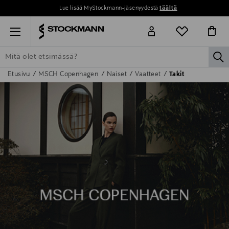
Lue lisää MyStockmann-jäsenyydestä
täältä
Menu
la
Etusivu
MSCH Copenhagen
Naiset
Vaatteet
Takit
ETSI KAIKKI
NAISET
MIEHET
LAPSET
KOTI
KOSMETIIK