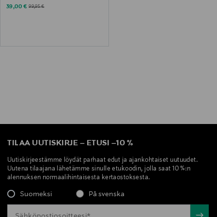
Discounted Price
Original Price
39,00 €
99,95 €
TILAA UUTISKIRJE
–
ETUSI
–
10 %
Uutiskirjeestämme löydät parhaat edut ja ajankohtaiset uutuudet.
Uutena tilaajana lähetämme sinulle etukoodin, jolla saat 10 %:n
alennuksen normaalihintaisesta kertaostoksesta.
Suomeksi
På svenska