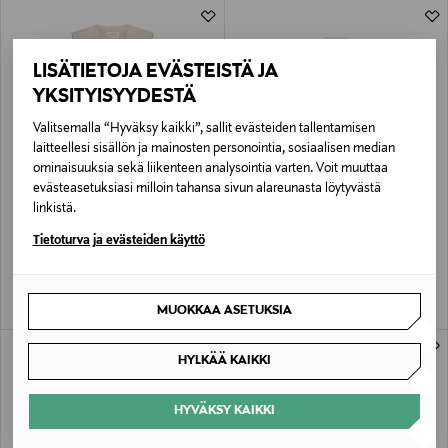
LISÄTIETOJA EVÄSTEISTÄ JA
YKSITYISYYDESTÄ
Valitsemalla “Hyväksy kaikki”, sallit evästeiden tallentamisen
laitteellesi sisällön ja mainosten personointia, sosiaalisen median
ominaisuuksia sekä liikenteen analysointia varten. Voit muuttaa
evästeasetuksiasi milloin tahansa sivun alareunasta löytyvästä
ALE –41%
ETUKUPONKITUOTE
MSCH COPENHAGEN
MSCH COPENHAGEN
linkistä.
MSCHFranciska-liivi
Josilyn-kevyttakki
Tietoturva ja evästeiden käyttö
Discounted Price
Original Price
Original Price
41,40 €
99,95 €
69,95 €
MUOKKAA ASETUKSIA
HYLKÄÄ KAIKKI
HYVÄKSY KAIKKI