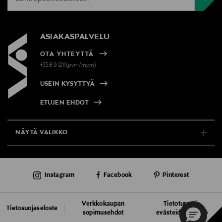
ASIAKASPALVELU
OTA YHTEYTTÄ
+358 9 1211(pvm/mpm)
USEIN KYSYTTYÄ
ETUJEN EHDOT
NÄYTÄ VALIKKO
TUKI & INFO
Instagram
Facebook
Pinterest
AJANKOHTAISTA
PALVELUT
Verkkokaupan
Tietoturva ja
Tietosuojaseloste
sopimusehdot
evästeiden käyttö