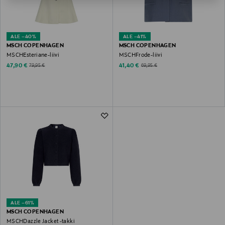
ALE –40%
ALE –41%
MSCH COPENHAGEN
MSCH COPENHAGEN
MSCHEsteriane-liivi
MSCHFrode-liivi
Discounted Price
Discounted Price
Original Price
Original Price
47,90 €
41,40 €
79,95 €
69,95 €
ALE –61%
MSCH COPENHAGEN
MSCHDazzle Jacket -takki