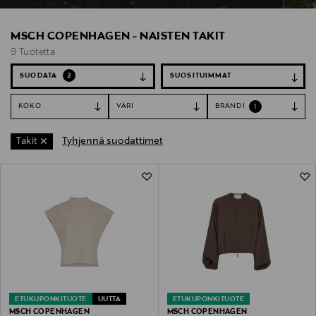
MSCH COPENHAGEN - NAISTEN TAKIT
9 Tuotetta
SUODATA
2
KOKO
VÄRI
BRÄNDI
1
Tyhjennä suodattimet
Takit
9 Tuotetta
ETUKUPONKITUOTE
UUTTA
ETUKUPONKITUOTE
MSCH COPENHAGEN
MSCH COPENHAGEN