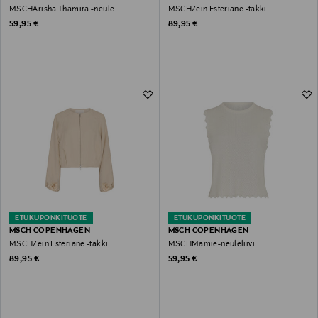
MSCHArisha Thamira -neule
MSCHZein Esteriane -takki
Original Price
Original Price
59,95 €
89,95 €
ETUKUPONKITUOTE
ETUKUPONKITUOTE
MSCH COPENHAGEN
MSCH COPENHAGEN
MSCHZein Esteriane -takki
MSCHMamie-neuleliivi
Original Price
Original Price
89,95 €
59,95 €