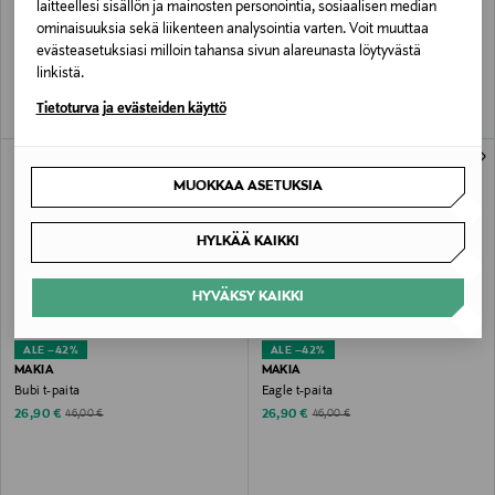
MAKIA
MAKIA
laitteellesi sisällön ja mainosten personointia, sosiaalisen median
Like a Fool t-paita
Cult Of Nylon Beat t-paita
ominaisuuksia sekä liikenteen analysointia varten. Voit muuttaa
Original Price
Original Price
55,00 €
55,00 €
evästeasetuksiasi milloin tahansa sivun alareunasta löytyvästä
linkistä.
Tietoturva ja evästeiden käyttö
MUOKKAA ASETUKSIA
HYLKÄÄ KAIKKI
HYVÄKSY KAIKKI
ALE –42%
ALE –42%
MAKIA
MAKIA
Bubi t-paita
Eagle t-paita
Discounted Price
Discounted Price
Original Price
Original Price
26,90 €
26,90 €
46,00 €
46,00 €