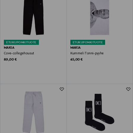
ETUKUPONKITUOTE
ETUKUPONKITUOTE
MAKIA
MAKIA
Cove-collegehousut
Kummeli Tonni-pyyhe
Original Price
Original Price
89,00 €
45,00 €