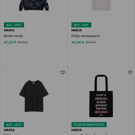
ALE –60%
ALE –43%
MAKIA
MAKIA
Beam-neule
Milja-neulepusero
Discounted Price
Discounted Price
Original Price
Original Price
47,20 €
44,90 €
119,00 €
79,00 €
ALE –42%
ETUKUPONKITUOTE
MAKIA
MAKIA