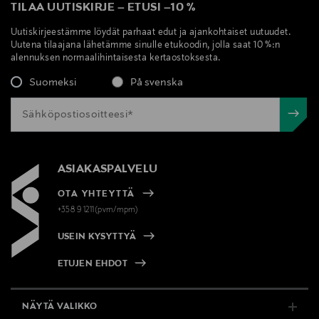
TILAA UUTISKIRJE
–
ETUSI
–
10 %
Uutiskirjeestämme löydät parhaat edut ja ajankohtaiset uutuudet.
Uutena tilaajana lähetämme sinulle etukoodin, jolla saat 10 %:n
alennuksen normaalihintaisesta kertaostoksesta.
Suomeksi
På svenska
ASIAKASPALVELU
OTA YHTEYTTÄ
+358 9 1211(pvm/mpm)
USEIN KYSYTTYÄ
ETUJEN EHDOT
NÄYTÄ VALIKKO