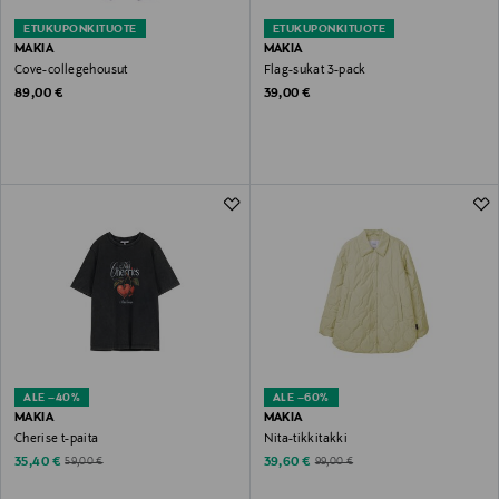
ETUKUPONKITUOTE
ETUKUPONKITUOTE
MAKIA
MAKIA
Cove-collegehousut
Flag-sukat 3-pack
Original Price
Original Price
89,00 €
39,00 €
ALE –40%
ALE –60%
MAKIA
MAKIA
Cherise t-paita
Nita-tikkitakki
Discounted Price
Discounted Price
Original Price
Original Price
35,40 €
39,60 €
59,00 €
99,00 €