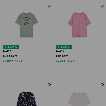
ALE –42%
ALE –42%
MAKIA
MAKIA
Bubi t-paita
Elli t-paita
Discounted Price
Discounted Price
Original Price
Original Price
26,90 €
25,70 €
46,00 €
44,00 €