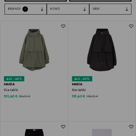
BRÄNDI
KOKO
VÄRI
1
ALE –40%
ALE –40%
MAKIA
MAKIA
Kia-takki
Kia-takki
Discounted Price
Discounted Price
Original Price
Original Price
101,40 €
101,40 €
169,00 €
169,00 €