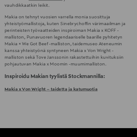
vauhdikkaatkin leikit.
Makia on tehnyt vuosien varrella monia suosittuja
yhteistyömallistoja, kuten Sinebrychoffin värimaailman ja
perinteisten työvaatteiden inspiroiman Makia x KOFF -
malliston, Punavuoren legendaariselle baarille pyhitetyn
Makia × We Got Beef -malliston, taidemuseo Ateneumin
kanssa yhteistyönä syntyneen Makia x Von Wright -
malliston sekä Tove Janssonin rakastettuihin kuvituksiin
pohjautuvan Makia x Moomin -muumimalliston.
Inspiroidu Makian tyylistä Stockmannilla:
Makia x Von Wright – taidetta ja katumuotia