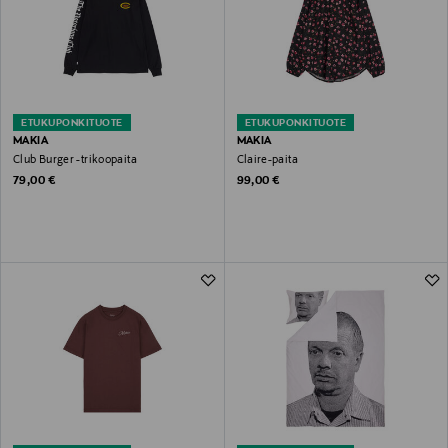
ETUKUPONKITUOTE
ETUKUPONKITUOTE
MAKIA
MAKIA
Club Burger -trikoopaita
Claire-paita
Original Price
Original Price
79,00 €
99,00 €