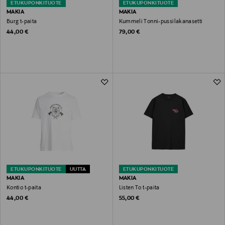
ETUKUPONKITUOTE
ETUKUPONKITUOTE
MAKIA
MAKIA
Burg t-paita
Kummeli Tonni-pussilakanasetti
Original Price
Original Price
44,00 €
79,00 €
ETUKUPONKITUOTE
UUTTA
ETUKUPONKITUOTE
MAKIA
MAKIA
Kontio t-paita
Listen To t-paita
Original Price
Original Price
44,00 €
55,00 €