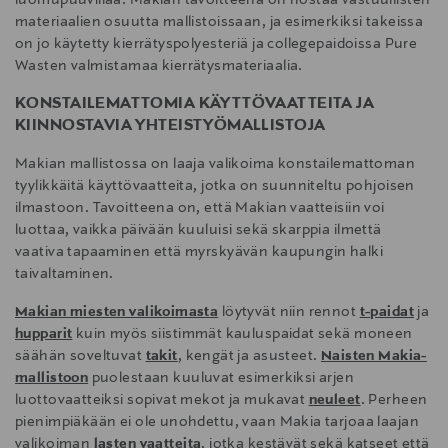
luomupuuvillaa. Makian tavoitteena on nostaa vastuullisten
materiaalien osuutta mallistoissaan, ja esimerkiksi takeissa
on jo käytetty kierrätyspolyesteriä ja collegepaidoissa Pure
Wasten valmistamaa kierrätysmateriaalia.
KONSTAILEMATTOMIA KÄYTTÖVAATTEITA JA
KIINNOSTAVIA YHTEISTYÖMALLISTOJA
Makian mallistossa on laaja valikoima konstailemattoman
tyylikkäitä käyttövaatteita, jotka on suunniteltu pohjoisen
ilmastoon. Tavoitteena on, että Makian vaatteisiin voi
luottaa, vaikka päivään kuuluisi sekä skarppia ilmettä
vaativa tapaaminen että myrskyävän kaupungin halki
taivaltaminen.
Makian miesten valikoimasta
löytyvät niin rennot
t-paidat
ja
hupparit
kuin myös siistimmät kauluspaidat sekä moneen
säähän soveltuvat
takit
, kengät ja asusteet.
Naisten Makia-
mallistoon
puolestaan kuuluvat esimerkiksi arjen
luottovaatteiksi sopivat mekot ja mukavat
neuleet
. Perheen
pienimpiäkään ei ole unohdettu, vaan Makia tarjoaa laajan
valikoiman
lasten vaatteita
, jotka kestävät sekä katseet että