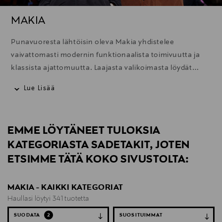
MAKIA
Punavuoresta lähtöisin oleva Makia yhdistelee
vaivattomasti modernin funktionaalista toimivuutta ja
klassista ajattomuutta. Laajasta valikoimasta löydät
konstailemattoman tyylikkäitä käyttövaatteita, jotka on
Lue Lisää
suunniteltu pohjoisen ilmastoon.
EMME LÖYTÄNEET TULOKSIA
KATEGORIASTA SADETAKIT, JOTEN
ETSIMME TÄTÄ KOKO SIVUSTOLTA:
MAKIA - KAIKKI KATEGORIAT
Haullasi löytyi 341 tuotetta
SUODATA
2