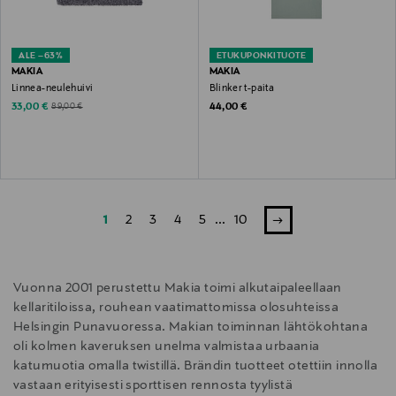
ALE –63%
ETUKUPONKITUOTE
MAKIA
MAKIA
Linnea-neulehuivi
Blinker t-paita
Discounted Price
Original Price
Original Price
33,00 €
44,00 €
89,00 €
1
2
3
4
5
...
10
Vuonna 2001 perustettu Makia toimi alkutaipaleellaan
kellaritiloissa, rouhean vaatimattomissa olosuhteissa
Helsingin Punavuoressa. Makian toiminnan lähtökohtana
oli kolmen kaveruksen unelma valmistaa urbaania
katumuotia omalla twistillä. Brändin tuotteet otettiin innolla
vastaan erityisesti sporttisen rennosta tyylistä