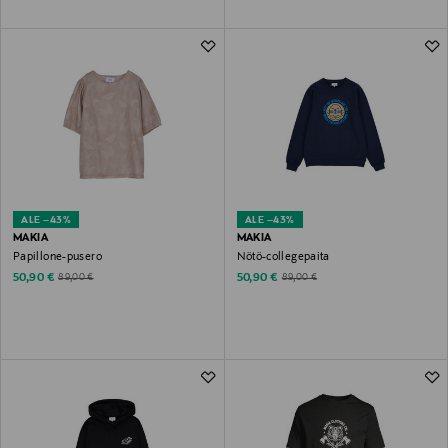
ALE –43%
ALE –43%
MAKIA
MAKIA
Papillone-pusero
Nötö-collegepaita
Discounted Price
Discounted Price
Original Price
Original Price
50,90 €
50,90 €
89,00 €
89,00 €