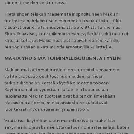
kiinnostuneiden keskuudessa.
Hietalahden telakan maisemista inspiroituneen Makian
tuotteissa nähdään usein merihenkisiä vaikutteita, jotka
viestivät brändille tunnusomaista autenttista tunnelmaa.
Skandinaaviset, konstailemattoman tyylikkäät sekä taatusti
katu-uskottavat Makia-vaatteet sopivat monen ikäisille,
rennon urbaania katumuotia arvostaville kuluttajille.
MAKIA YHDISTÄÄ TOIMINALLISUUDEN JA TYYLIN
Makian mutkattomat tuotteet on suunniteltu maamme
vaihtelevat sääolosuhteet huomioiden, ja niiden
tarkoituksena on kestää käyttöä vuodesta toiseen.
Käytännönläheisyydestään ja toiminallisuudestaan
huolimatta Makian tuotteet ovat kuitenkin ilmeeltään
klassisen ajattomia, minkä ansiosta ne sulautuvat
luontevasti myös urbaaniin ympäristöön.
Vaatteissa käytetään usein maanläheisiä ja rauhallisia
sävymaailmoja sekä miellyttäviä luonnonmateriaaleja, kuten