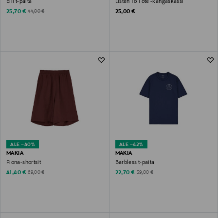
Elli t-paita
Listen To Tote -kangaskassi
Discounted Price
Original Price
Original Price
25,70 €
25,00 €
44,00 €
ALE –40%
ALE –42%
MAKIA
MAKIA
Fiona-shortsit
Barbless t-paita
Discounted Price
Discounted Price
Original Price
Original Price
41,40 €
22,70 €
69,00 €
39,00 €