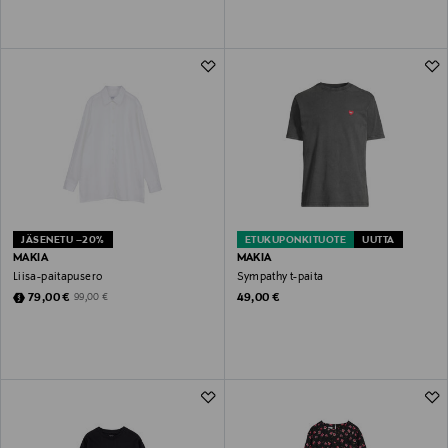
JÄSENETU –20%
ETUKUPONKITUOTE
UUTTA
MAKIA
MAKIA
Liisa-paitapusero
Sympathy t-paita
Discounted Price
Original Price
Original Price
79,00 €
49,00 €
99,00 €