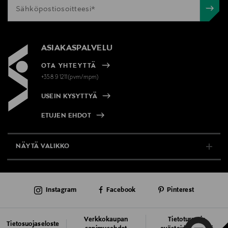
ASIAKASPALVELU
OTA YHTEYTTÄ
+358 9 1211(pvm/mpm)
USEIN KYSYTTYÄ
ETUJEN EHDOT
NÄYTÄ VALIKKO
TUKI & INFO
Instagram
Facebook
Pinterest
AJANKOHTAISTA
PALVELUT
Verkkokaupan
Tietoturva ja
Tietosuojaseloste