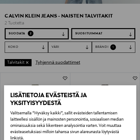
CALVIN KLEIN JEANS - NAISTEN TALVITAKIT
2 Tuotetta
SUODATA
2
KOKO
VÄRI
BRÄNDI
1
Tyhjennä suodattimet
Talvitakit
2 Tuotetta
LISÄTIETOJA EVÄSTEISTÄ JA
YKSITYISYYDESTÄ
Valitsemalla “Hyväksy kaikki”, sallit evästeiden tallentamisen
laitteellesi sisällön ja mainosten personointia, sosiaalisen median
ominaisuuksia sekä liikenteen analysointia varten. Voit muuttaa
evästeasetuksiasi milloin tahansa sivun alareunasta löytyvästä
ETUKUPONKITUOTE
ETUKUPONKITUOTE
CALVIN KLEIN JEANS
CALVIN KLEIN JEANS
linkistä.