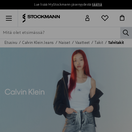
Lue lisää MyStockmann-jäsenyydestä
täältä
Menu
la
Etusivu
Calvin Klein Jeans
Naiset
Vaatteet
Takit
Talvitakit
ETSI KAIKKI
NAISET
MIEHET
LAPSET
KOTI
KOSMETIIK