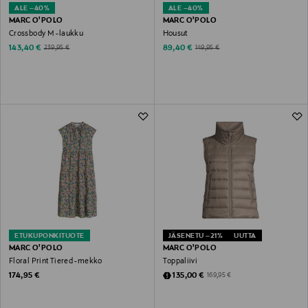
ALE –40%
ALE –40%
MARC O'POLO
MARC O'POLO
Crossbody M -laukku
Housut
Discounted Price
Discounted Price
Original Price
Original Price
143,40 €
89,40 €
239,95 €
149,95 €
ETUKUPONKITUOTE
JÄSENETU –21%
UUTTA
MARC O'POLO
MARC O'POLO
Floral Print Tiered -mekko
Toppaliivi
Original Price
Discounted Price
Original Price
174,95 €
135,00 €
169,95 €