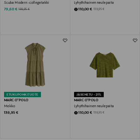
Scuba Modern -collegetakki
Lyhythihainen neulepaita
Discounted Price
Discounted Price
Original Price
Original Price
79,60 €
110,00 €
199,95 €
139,95 €
ETUKUPONKITUOTE
JÄSENETU –21%
MARC O'POLO
MARC O'POLO
Mekko
Lyhythihainen neulepaita
Original Price
Discounted Price
Original Price
139,95 €
110,00 €
139,95 €