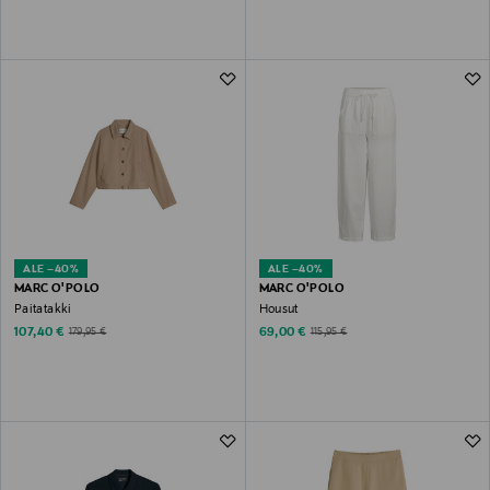
ALE –40%
ALE –40%
MARC O'POLO
MARC O'POLO
Paitatakki
Housut
Discounted Price
Discounted Price
Original Price
Original Price
107,40 €
69,00 €
179,95 €
115,95 €