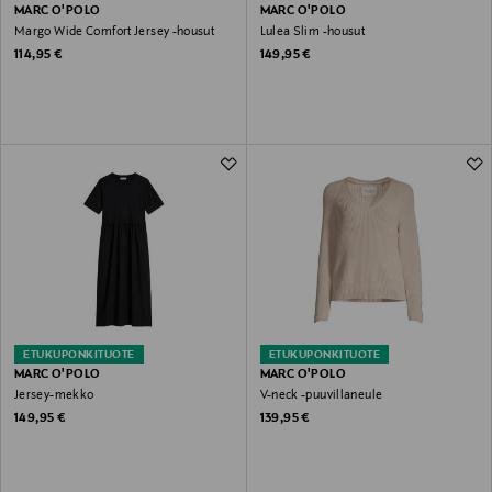
MARC O'POLO
MARC O'POLO
Margo Wide Comfort Jersey -housut
Lulea Slim -housut
Original Price
Original Price
114,95 €
149,95 €
ETUKUPONKITUOTE
ETUKUPONKITUOTE
MARC O'POLO
MARC O'POLO
Jersey-mekko
V-neck -puuvillaneule
Original Price
Original Price
149,95 €
139,95 €