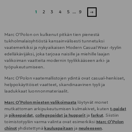
1
2
3
4
5
...
9
Marc O’Polon on kulkenut pitkän tien pienestä
tukholmalaisyhtiöstä kansainvälisesti tunnetuksi
vaatemerkiksi ja nykyaikaisen Modern Casual Wear -tyylin
edelläkävijäksi, joka tarjoaa naisille ja miehille laajan
valikoiman vaatteita modernin tyylikkääseen arki- ja
työpukeutumiseen.
Marc O'Polon vaatemallistojen ydintä ovat casual-henkiset,
helppokäyttöiset vaatteet, skandinaavinen tyyli ja
laadukkaat luonnonmateriaalit.
Marc O’Polon miesten valikoimasta
löytyvät monet
mutkattoman arkipukeutumisen kulmakivet, kuten
t-paidat
ja
pikeepaidat
,
collegepaidat ja hupparit
ja
farkut
. Siistiin
toimistotyyliin varma valinta ovat esimerkiksi
Marc O’Polon
chinot
yhdistettynä
kauluspaitaan
ja
neuleeseen
.