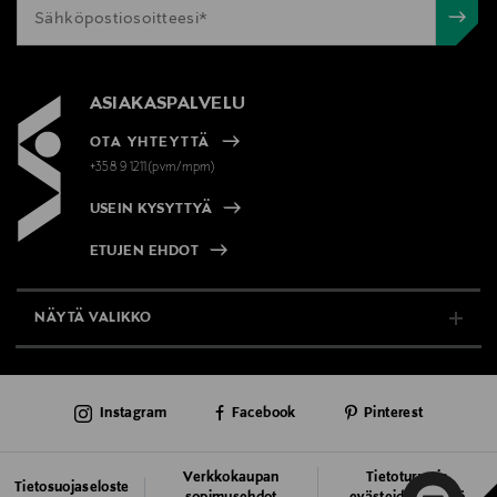
ASIAKASPALVELU
OTA YHTEYTTÄ
+358 9 1211(pvm/mpm)
USEIN KYSYTTYÄ
ETUJEN EHDOT
NÄYTÄ VALIKKO
TUKI & INFO
Instagram
Facebook
Pinterest
AJANKOHTAISTA
PALVELUT
Verkkokaupan
Tietoturva ja
Tietosuojaseloste