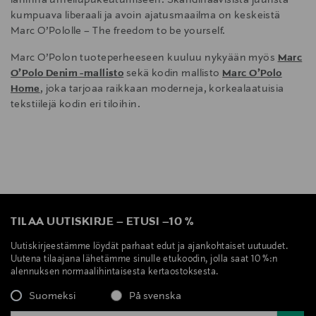
lähinnä urheilupukeutumiseen. Skandinaavisista juurista
kumpuava liberaali ja avoin ajatusmaailma on keskeistä
Marc O’Pololle – The freedom to be yourself.
Marc O’Polon tuoteperheeseen kuuluu nykyään myös
Marc
O’Polo Denim -mallisto
sekä kodin mallisto
Marc O’Polo
Home
, joka tarjoaa raikkaan moderneja, korkealaatuisia
tekstiilejä kodin eri tiloihin.
TILAA UUTISKIRJE
–
ETUSI
–
10 %
Uutiskirjeestämme löydät parhaat edut ja ajankohtaiset uutuudet.
Uutena tilaajana lähetämme sinulle etukoodin, jolla saat 10 %:n
alennuksen normaalihintaisesta kertaostoksesta.
Suomeksi
På svenska