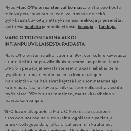
Myös
Marc O’Polon naisten valikoimasta
on helppo koota
toimiva peruspuvusto arkeen: valittavana on sekä
tyylikkäästi kuvioituja että yksivärisiä
mekkoja
ja
puseroita
,
ajattomia
neuleita
ja monikäyttöisiä
housuja
ja
farkkuja
.
MARC O'POLON TARINA ALKOI
INTIANPUUVILLAISESTA PAIDASTA
Marc O'Polon tarina alkoi vuonna 1967, kun kolme kaverusta
suunnitteli intianpuuvillatilkuista ommellun paidan. Marc
O’Polon perustajat eivät lähteneet mukaan aikakaudelle
tyypilliseen uusien materiaalien ja keinokuitujen
ihannointiin – he halusivat käyttää luonnonmateriaaleja,
kuten puuvillaa, pellavaa ja silkkiä. Luonnollisuutta viestitti
myös Marc O’Polon ensimmäinen, mansikka-aiheinen
mainoskampanjan.
1970-luvun alkupuolella Marc O’Polo esitteli suureen
suosioon nousseina uutuuksina logollisen t-paidan ja
unisex-collegepaidan, jotka olivat aiemmin kuuluneet