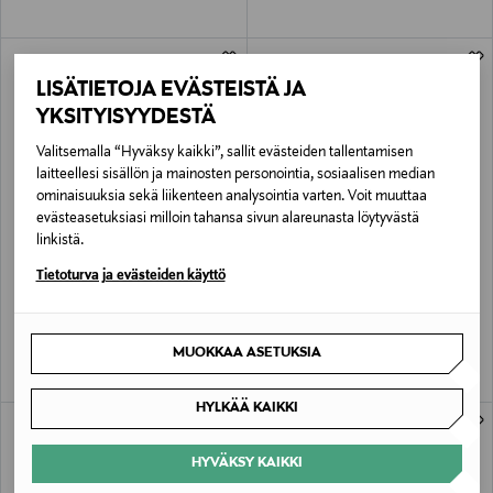
LISÄTIETOJA EVÄSTEISTÄ JA
YKSITYISYYDESTÄ
Valitsemalla “Hyväksy kaikki”, sallit evästeiden tallentamisen
laitteellesi sisällön ja mainosten personointia, sosiaalisen median
ominaisuuksia sekä liikenteen analysointia varten. Voit muuttaa
evästeasetuksiasi milloin tahansa sivun alareunasta löytyvästä
linkistä.
JÄSENETU –22%
ETUKUPONKITUOTE
MARC O'POLO
MARC O'POLO
Tietoturva ja evästeiden käyttö
Alby-farkut
Jersey-paitapusero
Discounted Price
Original Price
Original Price
90,00 €
89,95 €
114,95 €
MUOKKAA ASETUKSIA
HYLKÄÄ KAIKKI
HYVÄKSY KAIKKI