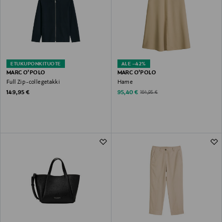
ETUKUPONKITUOTE
ALE –42%
MARC O'POLO
MARC O'POLO
Full Zip -collegetakki
Hame
Original Price
Discounted Price
Original Price
149,95 €
95,40 €
164,95 €