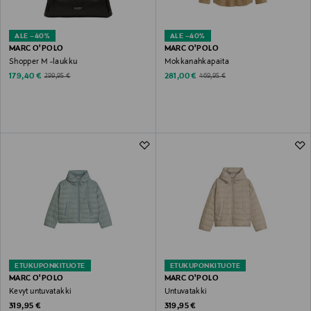
ALE –40%
ALE –40%
MARC O'POLO
MARC O'POLO
Shopper M -laukku
Mokkanahkapaita
Discounted Price
Discounted Price
Original Price
Original Price
179,40 €
281,00 €
299,95 €
469,95 €
ETUKUPONKITUOTE
ETUKUPONKITUOTE
MARC O'POLO
MARC O'POLO
Kevyt untuvatakki
Untuvatakki
Original Price
Original Price
319,95 €
319,95 €