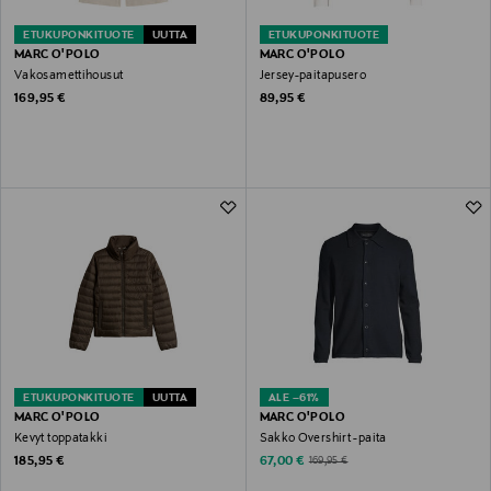
ETUKUPONKITUOTE
UUTTA
ETUKUPONKITUOTE
MARC O'POLO
MARC O'POLO
Vakosamettihousut
Jersey-paitapusero
Original Price
Original Price
169,95 €
89,95 €
ETUKUPONKITUOTE
UUTTA
ALE –61%
MARC O'POLO
MARC O'POLO
Kevyt toppatakki
Sakko Overshirt -paita
Original Price
Discounted Price
Original Price
185,95 €
67,00 €
169,95 €