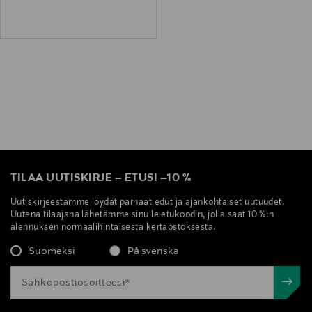
TILAA UUTISKIRJE
–
ETUSI
–
10 %
Uutiskirjeestämme löydät parhaat edut ja ajankohtaiset uutuudet.
Uutena tilaajana lähetämme sinulle etukoodin, jolla saat 10 %:n
alennuksen normaalihintaisesta kertaostoksesta.
Suomeksi
På svenska