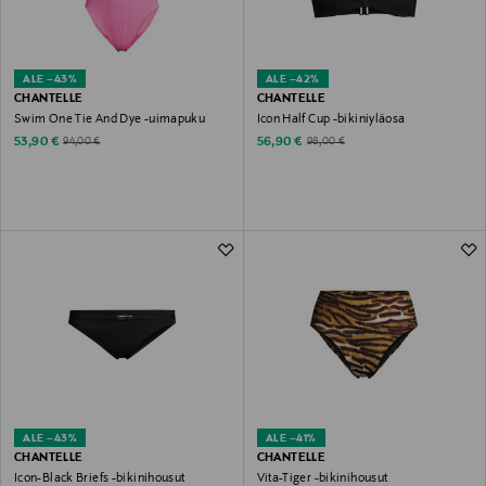
ALE –43%
ALE –42%
CHANTELLE
CHANTELLE
Swim One Tie And Dye -uimapuku
Icon Half Cup -bikiniyläosa
Discounted Price
Discounted Price
Original Price
Original Price
53,90 €
56,90 €
94,00 €
98,00 €
ALE –43%
ALE –41%
CHANTELLE
CHANTELLE
Icon-Black Briefs -bikinihousut
Vita-Tiger -bikinihousut