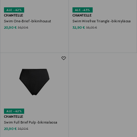
ALE –42%
ALE –43%
CHANTELLE
CHANTELLE
Swim One-Brief -bikinihousut
Swim Wirefree Triangle -bikiniyläosa
Discounted Price
Discounted Price
Original Price
Original Price
20,90 €
32,90 €
36,00 €
58,00 €
ALE –42%
CHANTELLE
Swim Full Brief Pulp -bikinialaosa
Discounted Price
Original Price
20,90 €
36,00 €