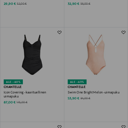
Discounted Price
Discounted Price
Original Price
Original Price
29,90 €
32,90 €
52,00 €
56,00 €
ALE –40%
ALE –43%
CHANTELLE
CHANTELLE
Icon Covering -kaarituellinen
Swim One Bright Melon -uimapuku
uimapuku
Discounted Price
Original Price
53,90 €
94,00 €
Discounted Price
Original Price
87,00 €
145,00 €