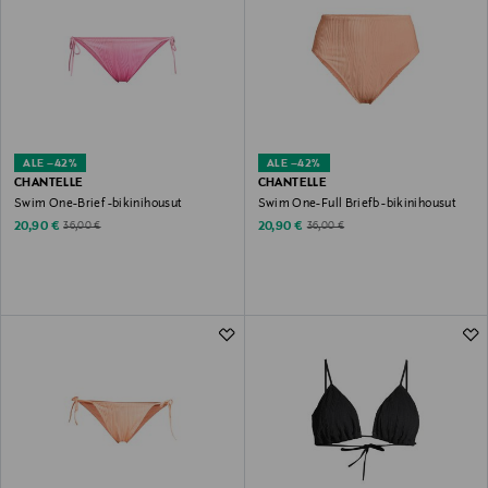
ALE –42%
ALE –42%
CHANTELLE
CHANTELLE
Swim One-Brief -bikinihousut
Swim One-Full Briefb -bikinihousut
Discounted Price
Discounted Price
Original Price
Original Price
20,90 €
20,90 €
36,00 €
36,00 €