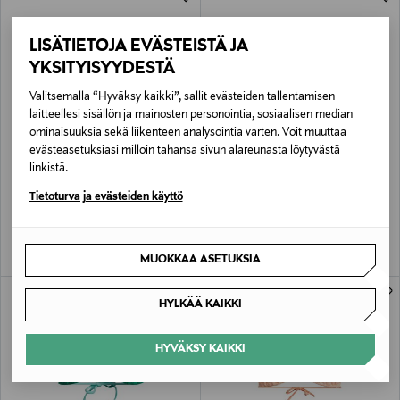
LISÄTIETOJA EVÄSTEISTÄ JA
YKSITYISYYDESTÄ
Valitsemalla “Hyväksy kaikki”, sallit evästeiden tallentamisen
laitteellesi sisällön ja mainosten personointia, sosiaalisen median
ominaisuuksia sekä liikenteen analysointia varten. Voit muuttaa
evästeasetuksiasi milloin tahansa sivun alareunasta löytyvästä
ALE –42%
ALE –43%
CHANTELLE
CHANTELLE
linkistä.
Swim One-Brief -bikinihousut
Swim Onet Shirt -bikiniyläosa
Tietoturva ja evästeiden käyttö
Discounted Price
Discounted Price
Original Price
Original Price
20,90 €
32,90 €
36,00 €
58,00 €
MUOKKAA ASETUKSIA
HYLKÄÄ KAIKKI
HYVÄKSY KAIKKI