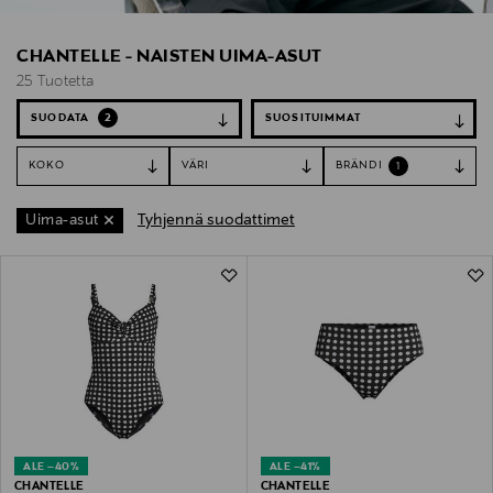
CHANTELLE - NAISTEN UIMA-ASUT
25 Tuotetta
SUODATA
2
KOKO
VÄRI
BRÄNDI
1
Tyhjennä suodattimet
Uima-asut
25 Tuotetta
ALE –40%
ALE –41%
CHANTELLE
CHANTELLE