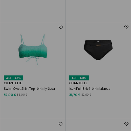
ALE –43%
ALE –40%
CHANTELLE
CHANTELLE
Swim Onet Shirt Top -bikiniyläosa
Icon Full Brief -bikinialaosa
Discounted Price
Discounted Price
Original Price
Original Price
32,90 €
31,70 €
58,00 €
52,90 €