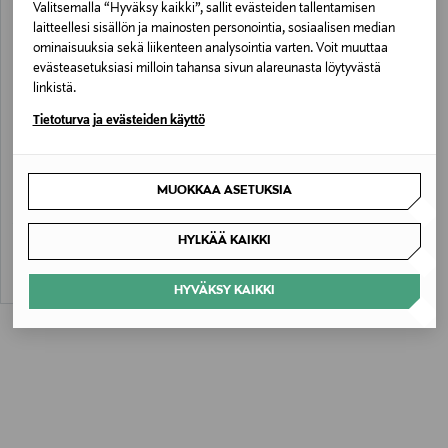
Valitsemalla “Hyväksy kaikki”, sallit evästeiden tallentamisen
laitteellesi sisällön ja mainosten personointia, sosiaalisen median
ominaisuuksia sekä liikenteen analysointia varten. Voit muuttaa
evästeasetuksiasi milloin tahansa sivun alareunasta löytyvästä
linkistä.
Tietoturva ja evästeiden käyttö
ALE –61%
TED BAKER LONDON
MUOKKAA ASETUKSIA
Genevee Plunge -uimapuku
Discounted Price
Original Price
47,00 €
119,90 €
HYLKÄÄ KAIKKI
HYVÄKSY KAIKKI