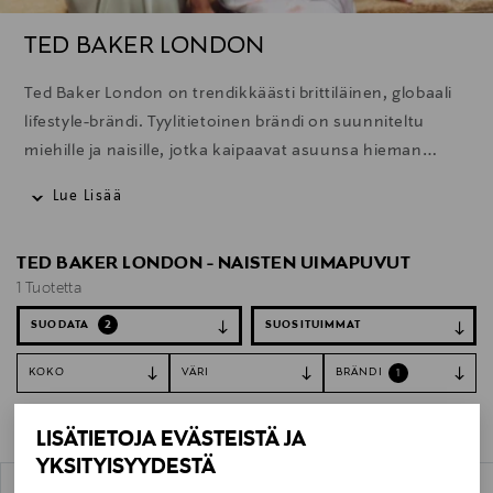
TED BAKER LONDON
Ted Baker London on trendikkäästi brittiläinen, globaali
lifestyle-brändi. Tyylitietoinen brändi on suunniteltu
miehille ja naisille, jotka kaipaavat asuunsa hieman
tavallisesta poikkeavaa persoonallisuutta.
Lue Lisää
TED BAKER LONDON - NAISTEN UIMAPUVUT
1 Tuotetta
SUODATA
2
KOKO
VÄRI
BRÄNDI
1
Tyhjennä suodattimet
Uimapuvut
LISÄTIETOJA EVÄSTEISTÄ JA
YKSITYISYYDESTÄ
1 Tuotetta