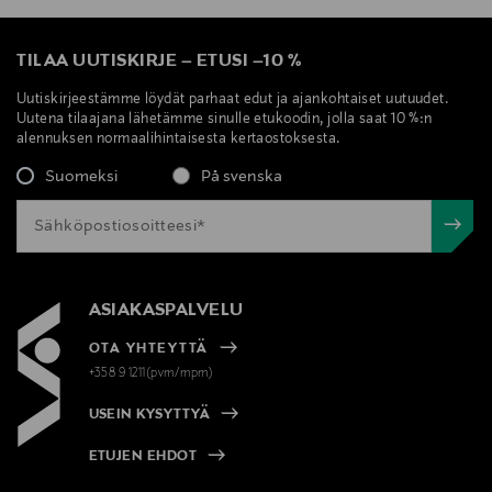
TILAA UUTISKIRJE
–
ETUSI
–
10 %
Uutiskirjeestämme löydät parhaat edut ja ajankohtaiset uutuudet.
Uutena tilaajana lähetämme sinulle etukoodin, jolla saat 10 %:n
alennuksen normaalihintaisesta kertaostoksesta.
Suomeksi
På svenska
ASIAKASPALVELU
OTA YHTEYTTÄ
+358 9 1211(pvm/mpm)
USEIN KYSYTTYÄ
ETUJEN EHDOT