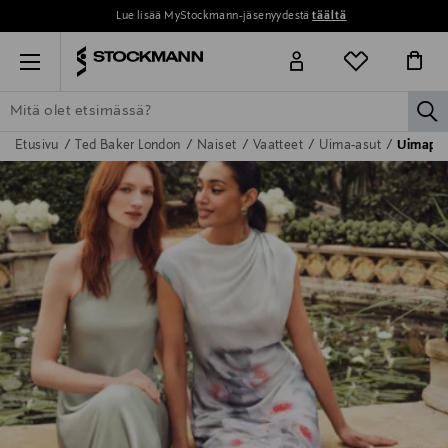
Lue lisää MyStockmann-jäsenyydestä
täältä
Menu
la
Etusivu
Ted Baker London
Naiset
Vaatteet
Uima-asut
Uimapuv
ETSI KAIKKI
NAISET
MIEHET
LAPSET
KOTI
KOSMETIIK