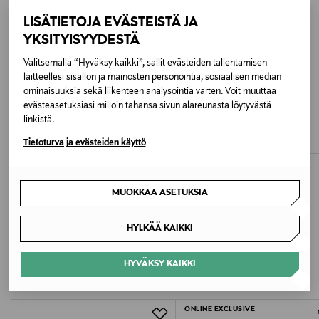
saattaa hetken punoittaa tai nipistellä. Muistathan
LISÄTIETOJA EVÄSTEISTÄ JA
suojata ihosi auringolta AHA:n jälkeen!
YKSITYISYYDESTÄ
Valitsemalla “Hyväksy kaikki”, sallit evästeiden tallentamisen
Pakkauskoko
laitteellesi sisällön ja mainosten personointia, sosiaalisen median
100 ml
ominaisuuksia sekä liikenteen analysointia varten. Voit muuttaa
FRANTSILA
EVOLVE
evästeasetuksiasi milloin tahansa sivun alareunasta löytyvästä
Rose Facial Tonic -kasvovesi 100 ml
Liquid Radiance Glycolic Toner -
linkistä.
Ominaisuus
kasvovesi 100 ml
Original Price
18,90 €
Original Price
27,00 €
Tietoturva ja evästeiden käyttö
Sertifioitu luonnonkosmetiikka, Vegaaninen
Ihotyyppi
MUOKKAA ASETUKSIA
Normaali ja sekaiho, Rasvainen iho
HYLKÄÄ KAIKKI
LISÄÄ KIINNOSTAVIA
Tuotesarja
TUOTTEITA
Murumuru
HYVÄKSY KAIKKI
Väri
ONLINE EXCLUSIVE