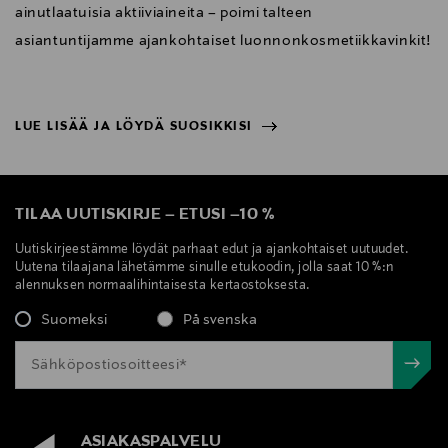
ainutlaatuisia aktiiviaineita – poimi talteen
asiantuntijamme ajankohtaiset luonnonkosmetiikkavinkit!
LUE LISÄÄ JA LÖYDÄ SUOSIKKISI
NÄYTÄ VÄHEMMÄN
LUE LISÄÄ JA LÖYDÄ SUOSIKKISI
TILAA UUTISKIRJE
–
ETUSI
–
10 %
Uutiskirjeestämme löydät parhaat edut ja ajankohtaiset uutuudet.
Uutena tilaajana lähetämme sinulle etukoodin, jolla saat 10 %:n
alennuksen normaalihintaisesta kertaostoksesta.
Suomeksi
På svenska
ASIAKASPALVELU