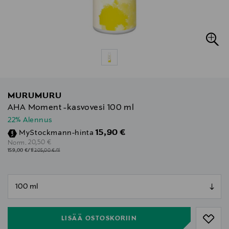
MURUMURU
AHA Moment -kasvovesi 100 ml
22% Alennus
Discounted Price
15,90 €
MyStockmann-hinta
Original Price
20,50 €
Norm.
159,00 €/1l
205,00 €/1l
null
null
LISÄÄ OSTOSKORIIN