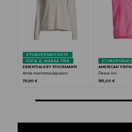
ETUKUPONKITUOTE
OSTA 2, MAKSA 119€
ETUKUPONKI
ESSENTIALS BY STOCKMANN
AMERICAN VINT
Annie-merinoneulepusero
Fleece-liivi
Original Price
Original Price
79,90 €
195,00 €