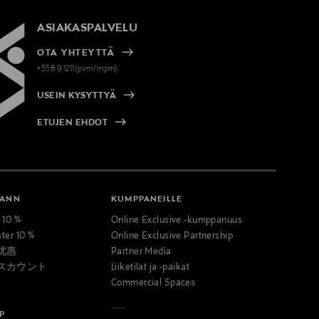
ASIAKASPALVELU
OTA YHTEYTTÄ
+358 9 1211(pvm/mpm)
USEIN KYSYTTYÄ
ETUJEN EHDOT
MANN
KUMPPANEILLE
t 10 %
Online Exclusive -kumppanuus
ster 10 %
Online Exclusive Partnership
优惠
Partner Media
スカウント
Liiketilat ja -paikat
Commercial Spaces
P