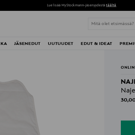
Lue lisää MyStockmann-jäsenyydestä
täältä
KKA
JÄSENEDUT
UUTUUDET
EDUT & IDEAT
PREMI
ONLIN
NAJ
Naje
Origin
30,00
n
n