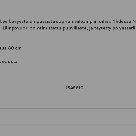
ekee kevyestä unipussista sopivan viileämpiin öihin. Yhdessä N
 Lämpövuori on valmistettu puuvillasta, ja täytetty polyesteril
tuus 80 cm
kuivausta
1548610
0,00 € – 4,90 €