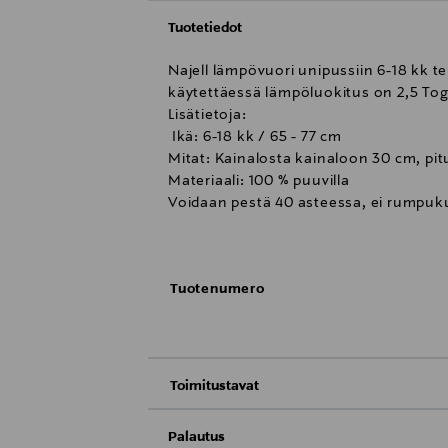
Tuotetiedot
Najell lämpövuori unipussiin 6-18 kk t
käytettäessä lämpöluokitus on 2,5 Tog.
Lisätietoja:
Ikä: 6-18 kk / 65 - 77 cm
Mitat: Kainalosta kainaloon 30 cm, pi
Materiaali: 100 % puuvilla
Voidaan pestä 40 asteessa, ei rumpu
Tuotenumero
Toimitustavat
Toimitus postiin tai noutopisteeseen
Palautus