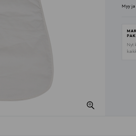
Myy ja
MAK
PAK
Nyt 
kaik