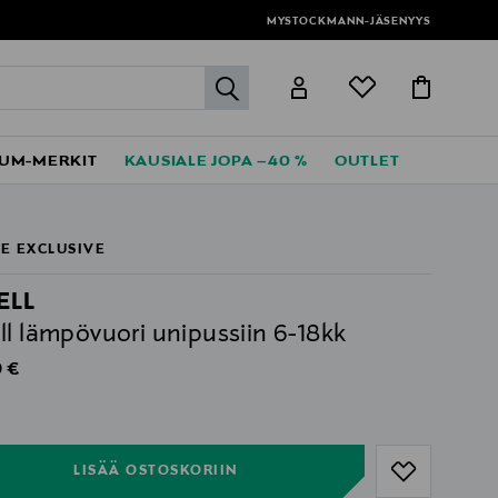
MYSTOCKMANN-JÄSENYYS
label.header.go
UM-MERKIT
KAUSIALE JOPA –40 %
OUTLET
E EXCLUSIVE
ELL
ll lämpövuori unipussiin 6-18kk
al Price
 €
ull
ull
LISÄÄ OSTOSKORIIN