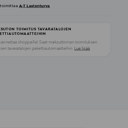
 toimittaa
A-T Lastenturva
SUTON TOIMITUS TAVARATALOJEN
ETTIAUTOMAATTEIHIN
kannattaa shoppailla! Saat maksuttoman toimituksen
kien tavaratalojen pakettiautomaatteihin.
Lue lisää