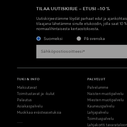
TILAA UUTISKIRJE
–
ETUSI
–
10 %
Uutiskirjeestämme löydät parhaat edut ja ajankohtai
tilaajana lähetämme sinulle etukoodin, jolla saat 10 
normaalihintaisesta kertaostoksesta.
Suomeksi
På svenska
TUKI & INFO
PALVELUT
Maksutavat
Palvelumme
Toimitustavat ja -kulut
Naisten muotipalvelu
Palautus
Miesten muotipalvelu
Asiakaspalvelu
Kauneuspalvelu
Muokkaa evästeasetuksia
Lahjapalvelu
Toimituspalvelu
Lahjakortti tavarataloo