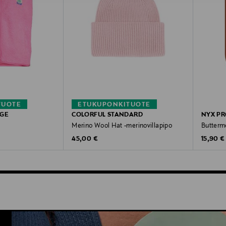
TUOTE
ETUKUPONKITUOTE
AGE
COLORFUL STANDARD
NYX PR
Merino Wool Hat -merinovillapipo
Butterme
Original Price
Original
45,00 €
15,90 €