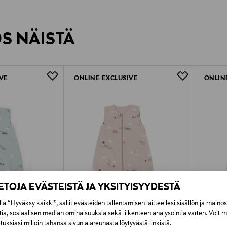
inen tilaukseesi. Voit palauttaa tilaamasi tuotteen 30 vuorokauden ku
Näet lopullisen toimituskulun tila
rvitse ilmoittaa palautuksesta etukäteen.
ÖS NÄISTÄ
VE
ONLINE EXCLUSIVE
ONLIN
IETOJA EVÄSTEISTÄ JA YKSITYISYYDESTÄ
la “Hyväksy kaikki”, sallit evästeiden tallentamisen laitteellesi sisällön ja maino
tia, sosiaalisen median ominaisuuksia sekä liikenteen analysointia varten. Voit 
uksiasi milloin tahansa sivun alareunasta löytyvästä linkistä.