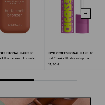
OFESSIONAL MAKEUP
NYX PROFESSIONAL MAKEUP
lt Bronzer -aurinkopuuteri
Fat Cheeks Blush -poskipuna
 Price
Original Price
12,90 €