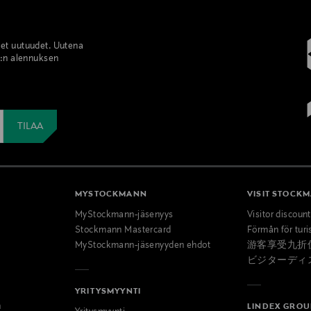
set uutuudet. Uutena
%:n alennuksen
MYSTOCKMANN
VISIT STOCK
MyStockmann-jäsenyys
Visitor discoun
Stockmann Mastercard
Förmån för turi
MyStockmann-jäsenyyden ehdot
游客享受九折
ビジターディ
YRITYSMYYNTI
n
LINDEX GROU